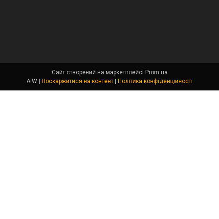
Сайт створений на маркетплейсі
Prom.ua
AIW |
Поскаржитися на контент
|
Політика конфіденційності