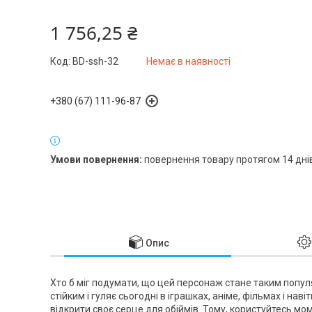
1 756,25 ₴
Код:
BD-ssh-32
Немає в наявності
+380 (67) 111-96-87
повернення товару протягом 14 дні
Опис
Хто б міг подумати, що цей персонаж стане таким попу
стійким і гуляє сьогодні в іграшках, аніме, фільмах і на
відкрити своє серце для обіймів. Тому, користуйтесь мо