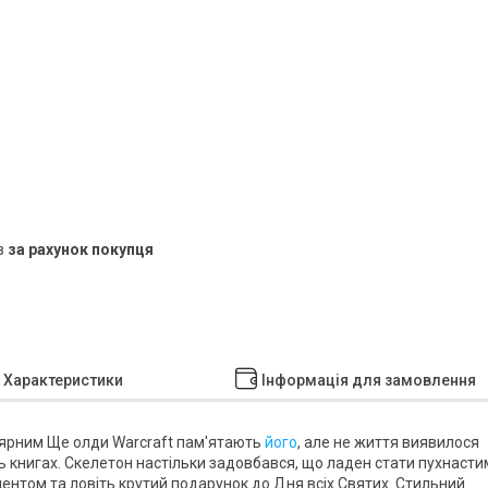
в
за рахунок покупця
Характеристики
Інформація для замовлення
лярним Ще олди Warcraft пам'ятають
його
, але не життя виявилося
віть книгах. Скелетон настільки задовбався, що ладен стати пухнастим
ментом та ловіть крутий подарунок до Дня всіх Святих. Стильний