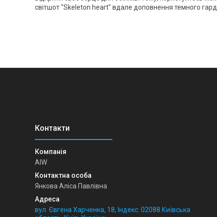
світшот "Skeleton heart" вдале доповнення темного гард
AIW
Янкова Аліса Павлівна
вул. Євгена Харченка, 18, Індекс: 02088 Київська