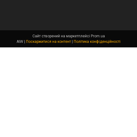
Сайт створений на маркетплейсі
Prom.ua
AIW |
Поскаржитися на контент
|
Політика конфіденційності