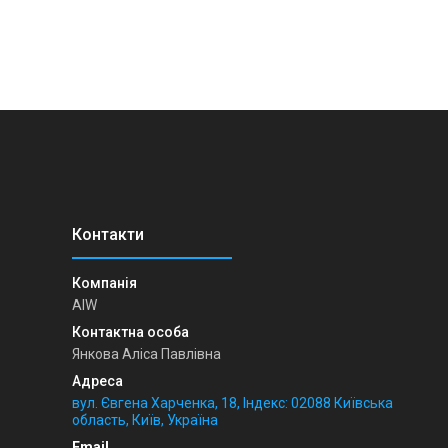
AIW
Янкова Аліса Павлівна
вул. Євгена Харченка, 18, Індекс: 02088 Київська
область, Київ, Україна