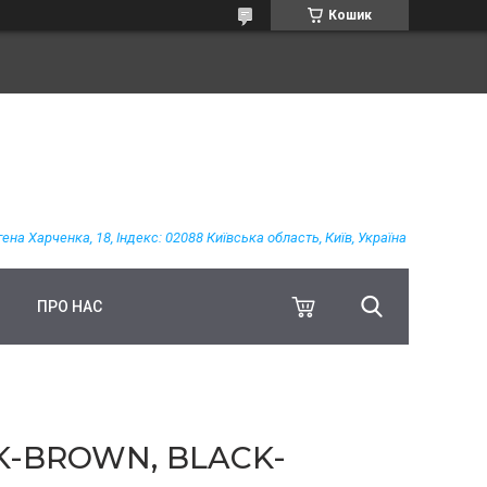
Кошик
гена Харченка, 18, Індекс: 02088 Київська область, Київ, Україна
ПРО НАС
K-BROWN, BLACK-