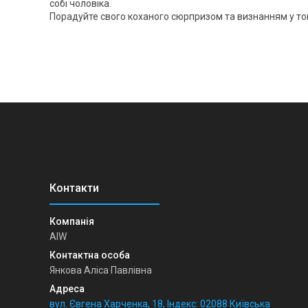
собі чоловіка.
Порадуйте свого коханого сюрпризом та визнанням у том
AIW
Янкова Аліса Павлівна
вул. Євгена Харченка, 18, Індекс: 02088 Київська