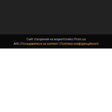
Сайт створений на маркетплейсі
Prom.ua
AIW |
Поскаржитися на контент
|
Політика конфіденційності