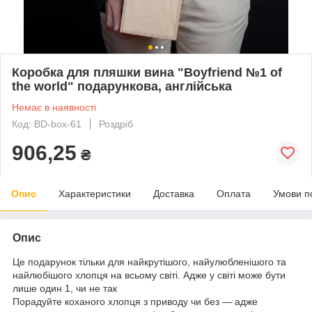
Коробка для пляшки вина "Boyfriend №1 of
the world" подарункова, англійська
Немає в наявності
Код: BD-box-61
Роздріб
906,25
₴
Опис
Характеристики
Доставка
Оплата
Умови п
Опис
Це подарунок тільки для найкрутішого, найулюбленішого та
найлюбішого хлопця на всьому світі. Адже у світі може бути
лише один 1, чи не так
Порадуйте коханого хлопця з приводу чи без — адже