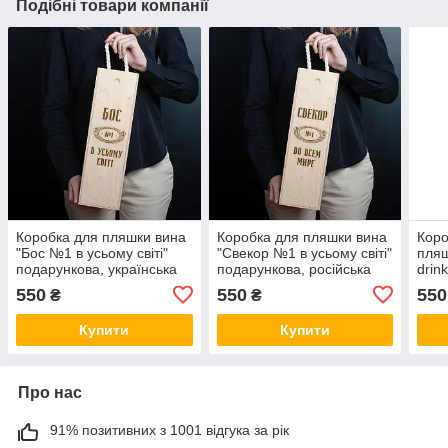
Подібні товари компанії
Коробка для пляшки вина
Коробка для пляшки вина
Коро
"Бос №1 в усьому світі"
"Свекор №1 в усьому світі"
пляш
подарункова, українська
подарункова, російська
drin
550
550
550
₴
₴
Купити
Купити
Про нас
91% позитивних з 1001 відгука за рік