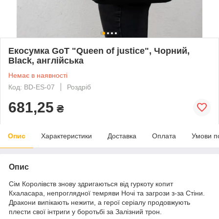
Екосумка GoT "Queen of justice", Чорний,
Black, англійська
Немає в наявності
Код: BD-ES-07
Роздріб
681,25
₴
Опис
Характеристики
Доставка
Оплата
Умови п
Опис
Сім Королівств знову здригаються від гуркоту копит
Кхаласара, непроглядної темряви Ночі та загрози з-за Стіни.
Дракони випікають нежити, а герої серіалу продовжують
плести свої інтриги у боротьбі за Залізний трон.