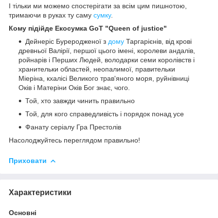
І тільки ми можемо спостерігати за всім цим пишнотою,
тримаючи в руках ту саму
сумку
.
Кому підійде Екосумка GoT "Queen of justice"
Дейнеріс Буреродженої з
дому
Таргарієнів, від крові
древньої Валірії, першої цього імені, королеви андалів,
ройнарів і Перших Людей, володарки семи королівств і
хранительки областей, неопалимої, правительки
Міеріна, кхалісі Великого трав'яного моря, руйнівниці
Оків і Матеріни Оків Бог знає, чого.
Той, хто завжди чинить правильно
Той, для кого справедливість і порядок понад усе
Фанату серіалу Гра Престолів
Насолоджуйтесь переглядом правильно!
Приховати
Характеристики
Основні