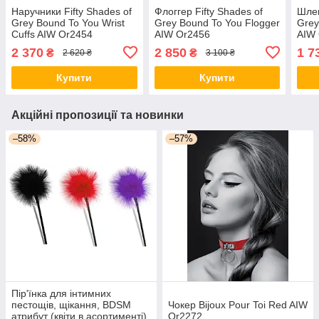
Наручники Fifty Shades of
Флоггер Fifty Shades of
Шлеп
Grey Bound To You Wrist
Grey Bound To You Flogger
Grey
Cuffs AIW Or2454
AIW Or2456
AIW
2 370
2 850
1 7
₴
₴
2 620 ₴
3 100 ₴
Купити
Купити
Акційні пропозиції та новинки
–58%
–57%
Пір'їнка для інтимних
пестощів, щікання, BDSM
Чокер Bijoux Pour Toi Red AIW
атрибут (квіти в асортименті)
Or2272