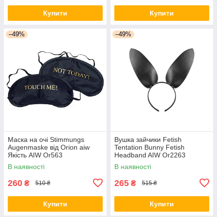
Купити
Купити
–49%
–49%
Маска на очі Stimmungs
Вушка зайчики Fetish
Augenmaske від Orion aiw
Tentation Bunny Fetish
Якість AIW Or563
Headband AIW Or2263
В наявності
В наявності
260
265
₴
₴
510 ₴
515 ₴
Купити
Купити