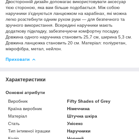
Двосторонній дизайн допомагає використовувати аксесуар
тією стороною, яка вам більше подобається. Між собою
наручники з'єднуються ланцюжком на карабінах, які можна
легко розстебнути одним рухом руки — для безпечного та
зручного використання. Всередині наручники мають
додаткову підкладку, забезпечуючи комфортну посадку.
Довжина одного наручника становить 25,7 см, ширина 5,3 см.
Довжина ланцюжка становить 20 см. Матеріал: поліуретан,
мікрофібра, метал, нейлон.
Приховати
Характеристики
Основні атрибути
Виробник
Fifty Shades of Grey
Країна виробник
Німеччина
Матеріал
Штучна шкіра
Стать
Унісекс
Тип інтимної іграшки
Наручники
Колір
Чорний