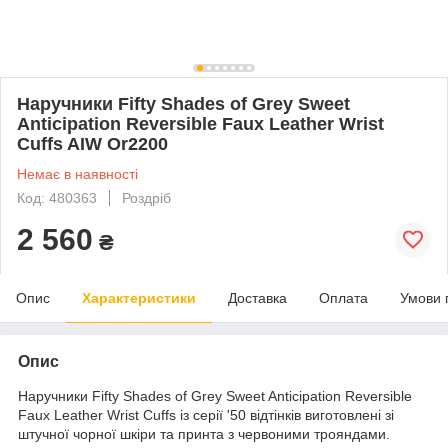
Наручники Fifty Shades of Grey Sweet
Anticipation Reversible Faux Leather Wrist
Cuffs AIW Or2200
Немає в наявності
Код: 480363
Роздріб
2 560
₴
Опис
Характеристики
Доставка
Оплата
Умови 
Опис
Наручники Fifty Shades of Grey Sweet Anticipation Reversible
Faux Leather Wrist Cuffs із серії '50 відтінків виготовлені зі
штучної чорної шкіри та принта з червоними трояндами.