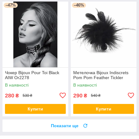
–47%
–46%
Чокер Bijoux Pour Toi Black
Метелочка Bijoux Indiscrets
AIW Or2278
Pom Pom Feather Tickler
В наявності
В наявності
280
290
₴
₴
530 ₴
540 ₴
Купити
Купити
Показати ще