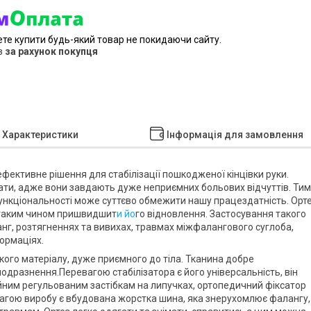
ете купити будь-який товар не покидаючи сайту.
в
за рахунок покупця
Характеристики
Інформація для замовлення
ефективне рішення для стабілізації пошкодженої кінцівки руки.
ти, адже вони завдають дуже неприємних больових відчуттів. Тим
функціональності може суттєво обмежити нашу працездатність. Орт
 таким чином пришвидшит
и йо
го відновлення. Застосування такого
нг, розтягненнях та вивихах, травмах міжфалангового суглоба,
ормаціях.
кого матеріалу, дуже приємного до тіла. Тканина добре
подразнення.Перевагою стабілізатора є його універсальність, він
дійним регульованим застібкам на липучках, ортопедичний фіксатор
агою виробу є вбудована жорстка шина, яка знерухомлює фалангу,