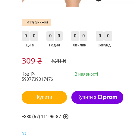
–41%
0
0
0
0
0
0
0
0
Днів
Годин
Хвилин
Секунд
309 ₴
520 ₴
Код:
P-
В наявності
5907739317476
Купити
Купити з
+380 (67) 111-96-87