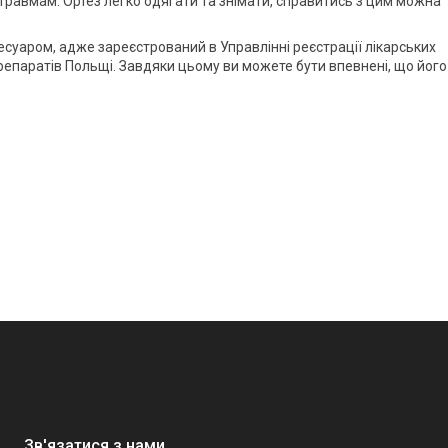
равмам. Ортез легко одягати та знімати, справитись з цим можна
уаром, адже зареєстрований в Управлінні реєстрації лікарських
репаратів Польщі. Завдяки цьому ви можете бути впевнені, що його