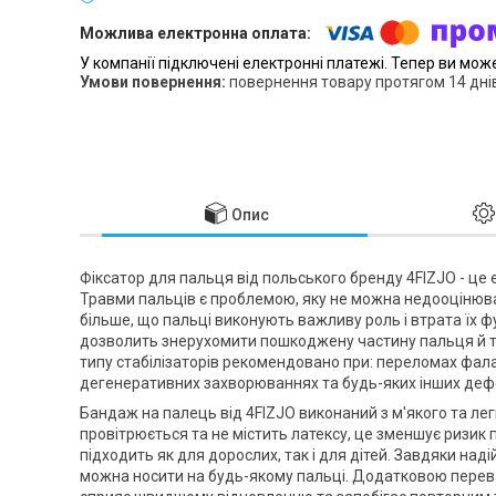
У компанії підключені електронні платежі. Тепер ви мож
повернення товару протягом 14 дні
Опис
Фіксатор для пальця від польського бренду
4FIZJO
- це 
Травми пальців є проблемою, яку не можна недооцінюва
більше, що пальці виконують важливу роль і втрата їх 
дозволить знерухомити пошкоджену частину пальця й
типу стабілізаторів рекомендовано при: переломах фала
дегенеративних захворюваннях та будь-яких інших деф
Бандаж на палець від
4FIZJO
виконаний з м'якого та лег
провітрюється та не містить латексу, це зменшує ризик 
підходить як для дорослих, так і для дітей. Завдяки на
можна носити на будь-якому пальці. Додатковою перев