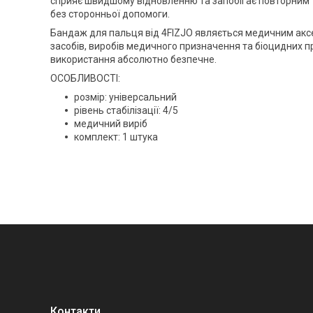
сприяє швидшому відновленню та запобігає повторним т
без сторонньої допомоги.
Бандаж для пальця від
4FIZJO
являється медичним аксес
засобів, виробів медичного призначення та біоцидних п
використання абсолютно безпечне.
ОСОБЛИВОСТІ:
розмір: універсальний
рівень стабілізації: 4/5
медичний виріб
комплект: 1 штука