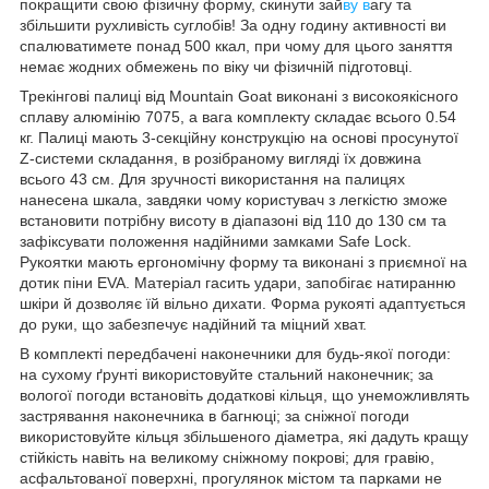
покращити свою фізичну форму, скинути зай
ву в
агу та
збільшити рухливість суглобів! За одну годину активності ви
спалюватимете понад 500 ккал, при чому для цього заняття
немає жодних обмежень по віку чи фізичній підготовці.
Трекінгові палиці від
Mountain Goat
виконані з високоякісного
сплаву алюмінію 7075, а вага комплекту складає всього 0.54
кг. Палиці мають 3-секційну конструкцію на основі просунутої
Z-системи складання, в розібраному вигляді їх довжина
всього 43 см. Для зручності використання на палицях
нанесена шкала, завдяки чому користувач з легкістю зможе
встановити потрібну висоту в діапазоні від 110 до 130 см та
зафіксувати положення надійними замками Safe Lock.
Рукоятки мають ергономічну форму та виконані з приємної на
дотик піни EVA. Матеріал гасить удари, запобігає натиранню
шкіри й дозволяє їй вільно дихати. Форма рукояті адаптується
до руки, що забезпечує надійний та міцний хват.
В комплекті передбачені наконечники для будь-якої погоди:
на сухому ґрунті використовуйте стальний наконечник; за
вологої погоди встановіть додаткові кільця, що унеможливлять
застрявання наконечника в багнюці; за сніжної погоди
використовуйте кільця збільшеного діаметра, які дадуть кращу
стійкість навіть на великому сніжному покрові; для гравію,
асфальтованої поверхні, прогулянок містом та парками не