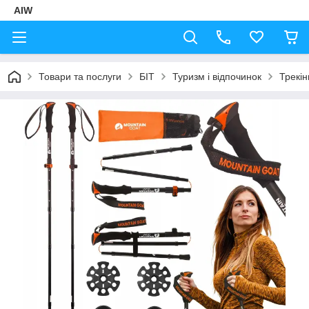
AIW
Товари та послуги
БІТ
Туризм і відпочинок
Трекін