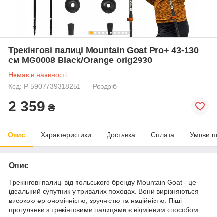
Трекінгові палиці Mountain Goat Pro+ 43-130
см MG0008 Black/Orange orig2930
Немає в наявності
Код: P-5907739318251
Роздріб
2 359
₴
Опис
Характеристики
Доставка
Оплата
Умови п
Опис
Трекінгові палиці від польського бренду
Mountain Goat
- це
ідеальний супутник у тривалих походах. Вони вирізняються
високою ергономічністю, зручністю та надійністю. Піші
прогулянки з трекінговими палицями є відмінним способом