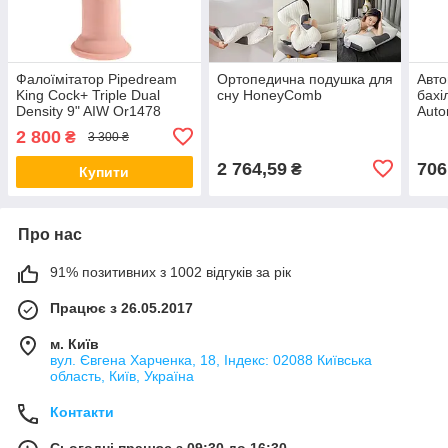
Фалоїмітатор Pipedream
Ортопедична подушка для
Авто
King Cock+ Triple Dual
сну HoneyСomb
бахі
Density 9" AIW Or1478
Auto
(вип
2 800
₴
3 300 ₴
2 764,59
706
₴
Купити
Про нас
91% позитивних з 1002 відгуків за рік
Працює з 26.05.2017
м. Київ
вул. Євгена Харченка, 18, Індекс: 02088 Київська
область, Київ, Україна
Контакти
Сьогодні працює з 09:30 до 16:30