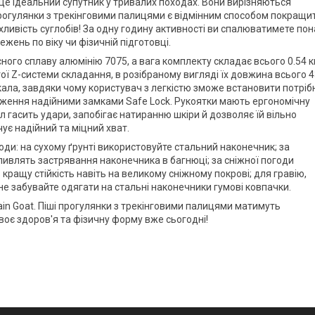
 це ідеальний супутник у тривалих походах. Вони вирізняються
 прогулянки з трекінговими палицями є відмінним способом покращи
ухливість суглобів! За одну годину активності ви спалюватимете по
жень по віку чи фізичній підготовці.
ного сплаву алюмінію 7075, а вага комплекту складає всього 0.54 к
ої Z-системи складання, в розібраному вигляді їх довжина всього 
ала, завдяки чому користувач з легкістю зможе встановити потріб
оложення надійними замками Safe Lock. Рукоятки мають ергономічну
л гасить удари, запобігає натиранню шкіри й дозволяє їй вільно
ує надійний та міцний хват.
оди: на сухому ґрунті використовуйте стальний наконечник; за
ливлять застрявання наконечника в багнюці; за сніжної погоди
кращу стійкість навіть на великому сніжному покрові; для гравію,
не забувайте одягати на стальні наконечники гумові ковпачки.
in Goat
. Піші прогулянки з трекінговими палицями матимуть
оє здоров'я та фізичну форму вже сьогодні!