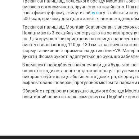
Трекінгові палиці від польського бренду
Mountain Goat
-
високою ергономічністю, зручністю та надійністю. Піші
свою фізичну форму, скинути зай
ву в
агу та збільшити р
500 ккал, при чому для цього заняття немає жодних обме
Трекінгові палиці від
Mountain Goat
виконані з високоякіс
Палиці мають 3-секційну конструкцію на основі просунут
см. Для зручності використання на палицях нанесена шк
висоту в діапазоні від 110 до 130 см та зафіксувати п
форму та виконані з приємної на дотик піни EVA. Матеріа
дихати. Форма рукояті адаптується до руки, що забезпеч
В комплекті передбачені наконечники для будь-якої пог
вологої погоди встановіть додаткові кільця, що унемож
використовуйте кільця збільшеного діаметра, які дадуть 
асфальтованої поверхні, прогулянок містом та парками 
Обирайте перевірену продукцію відомого бренду
Mounta
позитивний вплив на ваше самопочуття. Подбайте про св