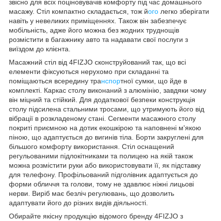
звісно для всіх поціновувачів комфорту під час домашнього
масажу. Стіл компактно складається, тож й
ого
легко зберігати
навіть у невеликих приміщеннях. Також він забезпечує
мобільність, адже його можна без жодних труднощів
розмістити в багажнику авто та надавати свої послуги з
виїздом до клієнта.
Масажний стіл від
4FIZJO
сконструйований так, що всі
елементи фіксуються нерухомо при складанні та
поміщаються всередину тра
нспор
тної сумки, що йде в
комплекті. Каркас столу виконаний з алюмінію, завдяки чому
він міцний та стійкий. Для додаткової безпеки конструкція
столу підсилена стальними тросами, що утримують його від
вібрації в розкладеному стані. Сегменти масажного столу
покриті приємною на дотик екошкірою та наповнені м'якою
піною, що адаптується до вигинів тіла. Борти закруглені для
більшого комфорту використання. Стіл оснащений
регульованими підлокітниками та полицею на якій також
можна розмістити руки або використовувати її, як підставку
для телефону. Профільований підголівник адаптується до
форми обличчя та голови, тому не здавлює ніжні лицьові
нерви. Виріб має безліч регулювань, що дозволить
адаптувати його до різних видів діяльності.
Обирайте якісну продукцію відомого бренду
4FIZJO
з