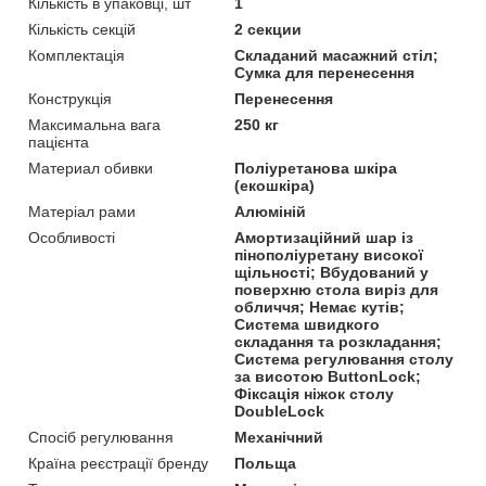
Кількість в упаковці, шт
1
Кількість секцій
2 секции
Комплектація
Складаний масажний стіл;
Сумка для перенесення
Конструкція
Перенесення
Максимальна вага
250 кг
пацієнта
Материал обивки
Поліуретанова шкіра
(екошкіра)
Матеріал рами
Алюміній
Особливості
Амортизаційний шар із
пінополіуретану високої
щільності; Вбудований у
поверхню стола виріз для
обличчя; Немає кутів;
Система швидкого
складання та розкладання;
Система регулювання столу
за висотою ButtonLock;
Фіксація ніжок столу
DoubleLock
Спосіб регулювання
Механічний
Країна реєстрації бренду
Польща