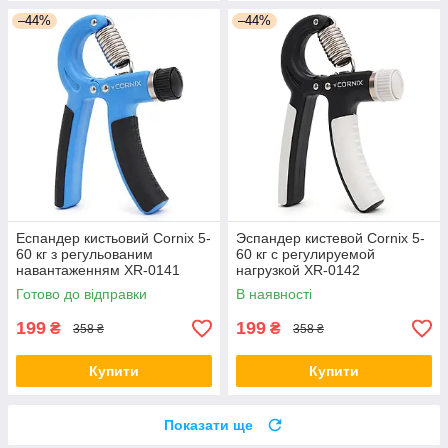
–44%
–44%
Еспандер кистьовий Cornix 5-
Эспандер кистевой Cornix 5-
60 кг з регульованим
60 кг с регулируемой
навантаженням XR-0141
нагрузкой XR-0142
Blue/Black
Black/Grey orig2780
Готово до відправки
В наявності
199
199
₴
₴
358 ₴
358 ₴
Купити
Купити
Показати ще