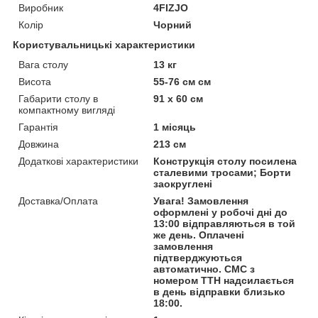
Виробник
4FIZJO
Колір
Чорний
Користувальницькі характеристики
Вага столу
13 кг
Висота
55-76 см см
Габарити столу в
91 x 60 см
компактному вигляді
Гарантія
1 місяць
Довжина
213 см
Додаткові характеристики
Конструкція столу посилена
сталевими тросами; Борти
заокруглені
Доставка/Оплата
Увага! Замовлення
оформлені у робочі дні до
13:00 відправляються в той
же день. Оплачені
замовлення
підтверджуються
автоматично. СМС з
номером ТТН надсилається
в день відправки близько
18:00.