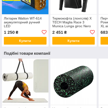
Ліхтарик Watton WT-614
Термокофта (лонгслів) X
Перч
акумуляторний ручний
TECH Maglia Race 3
Powe
LED
Munica Lunga giroc Nero
XL a
XXL/XXXL Чорна aiw
1 250
2 451
683
₴
₴
Оригинал 3101
Купити
Купити
Подібні товари компанії