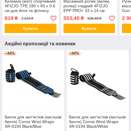
Килимок (мат) спортивний
Масажний ролик (валик,
Ручн
4FIZJO TPE 180 x 60 x 0.6
ролер) гладкий 4FIZJO
мас
см для йоги та фітнесу
EPP PRO+ 33 x 14 см
Gun 
4FJ0376 Grey/Black
4FJ1424 Black/Green
(мас
819
553,40
2 9
₴
₴
1 229 ₴
928,40 ₴
orig118
4FJ
Купити
Купити
Акційні пропозиції та новинки
–44%
–44%
Бинти для зап'ястків (кистьові
Бинти для зап'ястків (кистьові
бинти) Cornix Wrist Wraps
бинти) Cornix Wrist Wraps
XR-0193 Black/Blue
XR-0194 Black/White