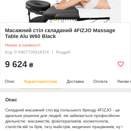
Масажний стіл складаний 4FIZJO Massage
Table Alu W60 Black
Немає в наявності
Код: P-5907739318374
Роздріб
9 624
₴
Опис
Характеристики
Доставка
Оплата
Умови 
Опис
Складний масажний стіл від польського бренду
4FIZJO
- це
ідеальне рішення для людей, які займаються професійною
діяльністю: масажистів, фізіотерапевтів, косметологів,
стилістів вій та брів, тату майстрів, медичних працівників; ну і