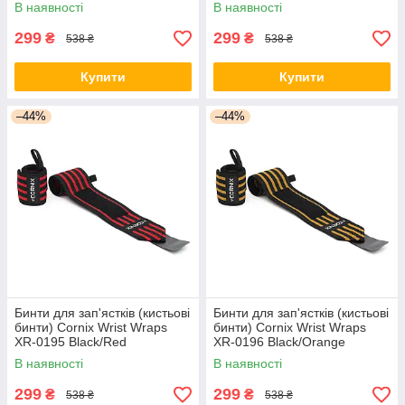
В наявності
В наявності
299
299
₴
₴
538 ₴
538 ₴
Купити
Купити
–44%
–44%
Бинти для зап'ястків (кистьові
Бинти для зап'ястків (кистьові
бинти) Cornix Wrist Wraps
бинти) Cornix Wrist Wraps
XR-0195 Black/Red
XR-0196 Black/Orange
В наявності
В наявності
299
299
₴
₴
538 ₴
538 ₴