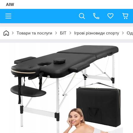
AIW
Товари та послуги
БІТ
Ігрові різновиди спорту
Од