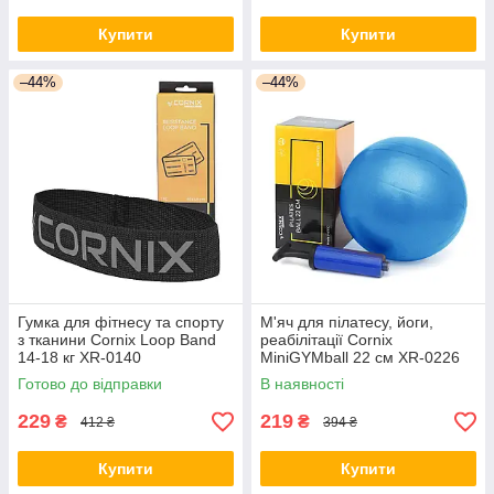
Купити
Купити
–44%
–44%
Гумка для фітнесу та спорту
М'яч для пілатесу, йоги,
з тканини Cornix Loop Band
реабілітації Cornix
14-18 кг XR-0140
MiniGYMball 22 см XR-0226
Blue
Готово до відправки
В наявності
229
219
₴
₴
412 ₴
394 ₴
Купити
Купити