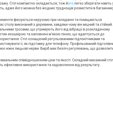
сажу. Стіл компактно складається, тож й
ого
легко зберігати навіть 
сть, адже його можна без жодних труднощів розмістити в багажник
елементи фіксуються нерухомо при складанні та поміщаються
кас столу виконаний з деревини, завдяки чому він міцний та стійкий.
альними тросами, що утримують його від вібрації в розкладеному
отик екошкірою та наповнені м'якою піною, що адаптується до
використання. Стіл оснащений регульованими підлокітниками та
истовувати її, як підставку для телефону. Профільований підголівн
ює ніжні лицьові нерви. Виріб має безліч регулювань, що дозволит
тимальним співвідношенням ціни та якості. Складний масажний стіл
 ефективне використання та задоволення від результату.