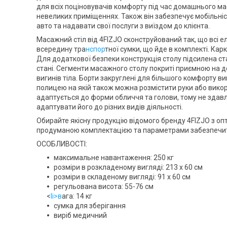
для всіх поціновувачів комфорту під час домашнього ма
невеликих приміщеннях. Також він забезпечує мобільні
авто та надавати свої послуги з виїздом до клієнта.
Масажний стіл від
4FIZJO
сконструйований так, що всі 
всередину тра
нспор
тної сумки, що йде в комплекті. Кар
Для додаткової безпеки конструкція столу підсилена ст
стані. Сегменти масажного столу покриті приємною на д
вигинів тіла. Борти закруглені для більшого комфорту 
полицею на якій також можна розмістити руки або викор
адаптується до форми обличчя та голови, тому не здавл
адаптувати його до різних видів діяльності.
Обирайте якісну продукцію відомого бренду
4FIZJO
з оп
продуманою комплектацією та параметрами забезпечить
ОСОБЛИВОСТІ:
максимальне навантаження: 250 кг
розміри в розкладеному вигляді: 213 x 60 см
розміри в складеному вигляді: 91 x 60 см
регульована висота: 55-76 см
<
li>в
ага: 14 кг
сумка для зберігання
виріб медичний