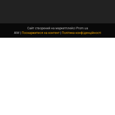
Сайт створений на маркетплейсі
Prom.ua
AIW |
Поскаржитися на контент
|
Політика конфіденційності