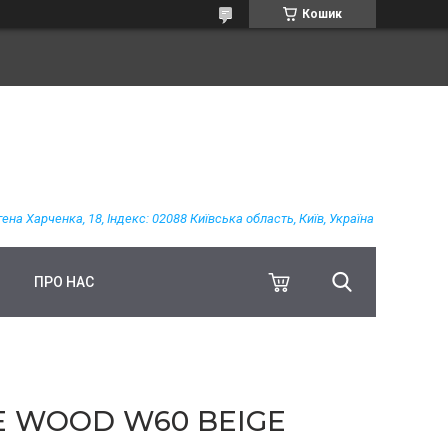
Кошик
гена Харченка, 18, Індекс: 02088 Київська область, Київ, Україна
ПРО НАС
E WOOD W60 BEIGE