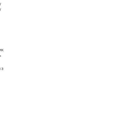
у
у
ик
ь
 з