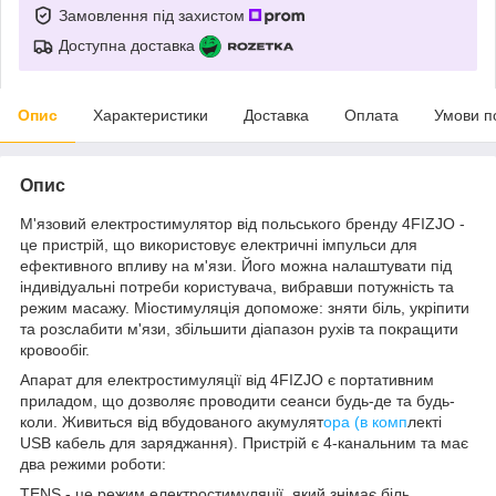
Замовлення під захистом
Доступна доставка
Опис
Характеристики
Доставка
Оплата
Умови п
Опис
М'язовий електростимулятор від польського бренду
4FIZJO
-
це пристрій, що використовує електричні імпульси для
ефективного впливу на м'язи. Його можна налаштувати під
індивідуальні потреби користувача, вибравши потужність та
режим масажу. Міостимуляція допоможе: зняти біль, укріпити
та розслабити м'язи, збільшити діапазон рухів та покращити
кровообіг.
Апарат для електростимуляції від
4FIZJO
є портативним
приладом, що дозволяє проводити сеанси будь-де та будь-
коли. Живиться від вбудованого акумулят
ора (в комп
лекті
USB кабель для заряджання). Пристрій є 4-канальним та має
два режими роботи:
TENS - це режим електростимуляції, який знімає біль.