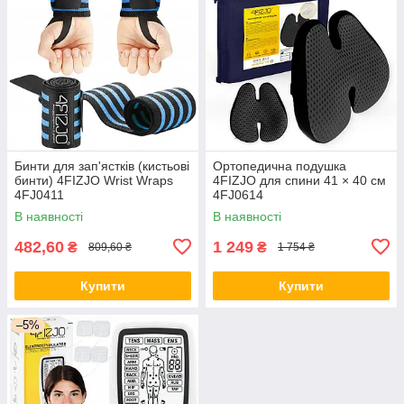
Бинти для зап'ястків (кистьові
Ортопедична подушка
бинти) 4FIZJO Wrist Wraps
4FIZJO для спини 41 × 40 см
4FJ0411
4FJ0614
В наявності
В наявності
482,60
1 249
₴
₴
809,60 ₴
1 754 ₴
Купити
Купити
–5%