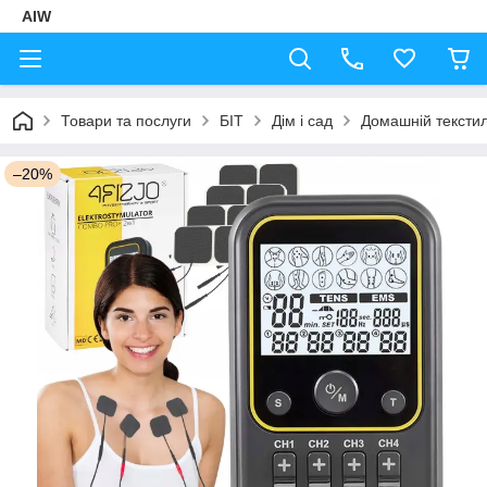
AIW
Товари та послуги
БІТ
Дім і сад
Домашній тексти
–20%