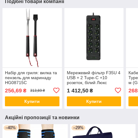
Подібні товари компанії
Набір для гриля: вилка та
Мережевий фільтр F35U 4
Кабе
пензель для маринаду
USB + 2 Tupe-C +10
Type
HG08715C
розеток, білий Люкс
м (G
качество!+
Blac
256,69
1 412,50
268
₴
₴
313,69 ₴
Купити
Купити
Акційні пропозиції та новинки
–40%
–29%