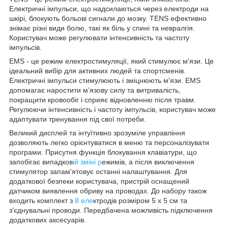
Електричні імпульси, що надсилаються через електроди на
шкірі, блокують больові сигнали до мозку. TENS ефективно
знімає різні види болю, такі як біль у спині та невралгія.
Користувач може регулювати інтенсивність та частоту
імпульсів.
EMS - це режим електростимуляції, який стимулює м'язи. Це
ідеальний вибір для активних людей та спортсменів.
Електричні імпульси стимулюють і зміцнюють м'язи. EMS
допомагає наростити м’язову силу та витривалість,
покращити кровообіг і сприяє відновленню після травм.
Регулюючи інтенсивність і частоту імпульсів, користувач може
адаптувати тренування під свої потреби.
Великий дисплей та інтуїтивно зрозуміле управління
дозволяють легко орієнтуватися в меню та персоналізувати
програми. Присутня функція блокування клавіатури, що
запобігає випадков
ій зміні р
ежимів, а після виключення
стимулятор запам'ятовує останні налаштування. Для
додаткової безпеки користувача, пристрій оснащений
датчиком виявлення обриву на проводах. До набору також
входить комплект з
8 еле
ктродів розміром 5 x 5 см та
з'єднувальні проводи. Передбачена можливість підключення
додаткових аксесуарів.