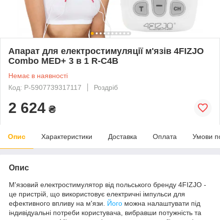
Апарат для електростимуляції м'язів 4FIZJO
Combo MED+ 3 в 1 R-C4B
Немає в наявності
Код: P-5907739317117
Роздріб
2 624
₴
Опис
Характеристики
Доставка
Оплата
Умови п
Опис
М'язовий електростимулятор від польського бренду
4FIZJO
-
це пристрій, що використовує електричні імпульси для
ефективного впливу на м'язи.
Його
можна налаштувати під
індивідуальні потреби користувача, вибравши потужність та