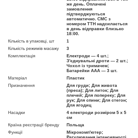
же день. Оплачені
замовлення
підтверджуються
автоматично. СМС з
номером ТТН надсилається
в день відправки близько
18:00.
Кількість в упаковці, шт
1
Кількість режимів масажу
3
Комплектація
Електроди — 4 шт.;
З'єднувальні дроти — 2 шт.;
Чохол із тримачем;
Батарейки ААА — 3 шт.
Матеріал
Пластик
Призначення
Для груди; Для живота
(преса); Для литок; Для
плечей; Для попереку; Для
рук; Для спини; Для стегон;
Для ягодиц
Насадки
4 електроди розміром 5 x 5
см
Країна реєстрації бренду
Польща
Функції
Мікрокомп'ютер;
Регулювання інтенсивності