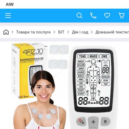
AIW
Товари та послуги
БІТ
Дім і сад
Домашній тексти