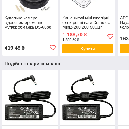
Купольна камера
Кишенькові міні ювелірні
АРО
відеоспостереження
електронні ваги Domotec
Hayat
муляж обманка DS-6688
Mini2-200 200 г/0,01г
чоло
(0963)
(3622) aiw 845 I494
паху
1 188,70
₴
163
1 259,20 ₴
419,48
₴
Купити
Подібні товари компанії