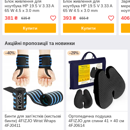
Блок живлення для
Блок живлення для
Заря
ноутбука HP 19.5 V 3.33 A
ноутбука HP 19.5 V 3.33 A
мере
65 W 4.5 x 3.0 mm
65 W 4.5 x 3.0 mm
ноут
65 W
381
393
406
₴
₴
635 ₴
655 ₴
Купити
Купити
Акційні пропозиції та новинки
–40%
–29%
Бинти для зап'ястків (кистьові
Ортопедична подушка
бинти) 4FIZJO Wrist Wraps
4FIZJO для спини 41 × 40 см
4FJ0411
4FJ0614