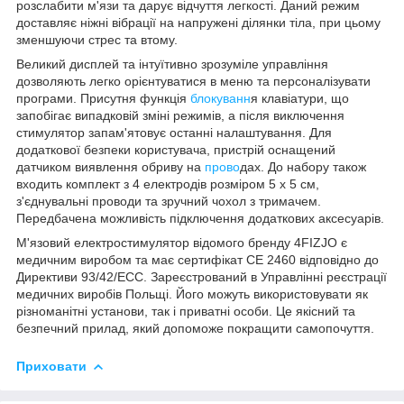
розслабити м'язи та дарує відчуття легкості. Даний режим
доставляє ніжні вібрації на напружені ділянки тіла, при цьому
зменшуючи стрес та втому.
Великий дисплей та інтуїтивно зрозуміле управління
дозволяють легко орієнтуватися в меню та персоналізувати
програми. Присутня функція
блокуванн
я клавіатури, що
запобігає випадковій зміні режимів, а після виключення
стимулятор запам'ятовує останні налаштування. Для
додаткової безпеки користувача, пристрій оснащений
датчиком виявлення обриву на
прово
дах. До набору також
входить комплект з 4 електродів розміром 5 x 5 см,
з'єднувальні проводи та зручний чохол з тримачем.
Передбачена можливість підключення додаткових аксесуарів.
М'язовий електростимулятор відомого бренду
4FIZJO
є
медичним виробом та має сертифікат CE 2460 відповідно до
Директиви 93/42/ECC. Зареєстрований в Управлінні реєстрації
медичних виробів Польщі. Його можуть використовувати як
різноманітні установи, так і приватні особи. Це якісний та
безпечний прилад, який допоможе покращити самопочуття.
Приховати