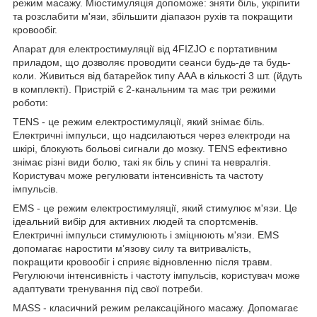
режим масажу. Міостимуляція допоможе: зняти біль, укріпити
та розслабити м'язи, збільшити діапазон рухів та покращити
кровообіг.
Апарат для електростимуляції від
4FIZJO
є портативним
приладом, що дозволяє проводити сеанси будь-де та будь-
коли. Живиться від батарейок типу ААА в кількості 3 шт. (йдуть
в комплекті). Пристрій є 2-канальним та має три режими
роботи:
TENS - це режим електростимуляції, який знімає біль.
Електричні імпульси, що надсилаються через електроди на
шкірі, блокують больові сигнали до мозку. TENS ефективно
знімає різні види болю, такі як біль у спині та невралгія.
Користувач може регулювати інтенсивність та частоту
імпульсів.
EMS - це режим електростимуляції, який стимулює м'язи. Це
ідеальний вибір для активних людей та спортсменів.
Електричні імпульси стимулюють і зміцнюють м'язи. EMS
допомагає наростити м’язову силу та витривалість,
покращити кровообіг і сприяє відновленню після травм.
Регулюючи інтенсивність і частоту імпульсів, користувач може
адаптувати тренування під свої потреби.
MASS - класичний режим релаксаційного масажу. Допомагає