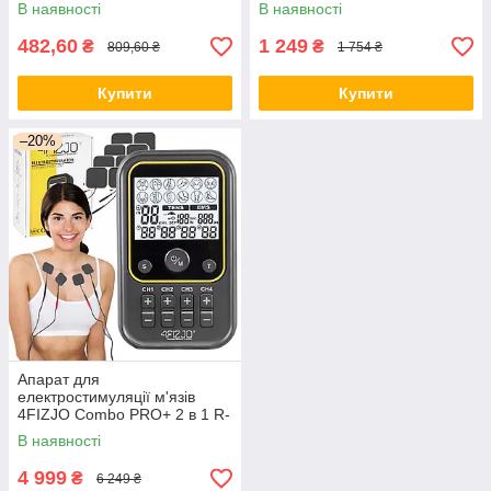
В наявності
В наявності
482,60
1 249
₴
₴
809,60 ₴
1 754 ₴
Купити
Купити
–20%
Апарат для
електростимуляції м'язів
4FIZJO Combo PRO+ 2 в 1 R-
C101C
В наявності
4 999
₴
6 249 ₴