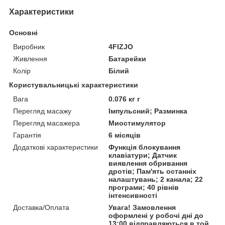
Характеристики
Основні
Виробник
4FIZJO
Живлення
Батарейки
Колір
Білий
Користувальницькі характеристики
Вага
0.076 кг г
Перегляд масажу
Імпульсний; Разминка
Перегляд масажера
Миостимулятор
Гарантія
6 місяців
Додаткові характеристики
Функція блокування
клавіатури; Датчик
виявлення обривання
дротів; Пам'ять останніх
налаштувань; 2 канала; 22
програми; 40 рівнів
інтенсивності
Доставка/Оплата
Увага! Замовлення
оформлені у робочі дні до
13:00 відправляються в той