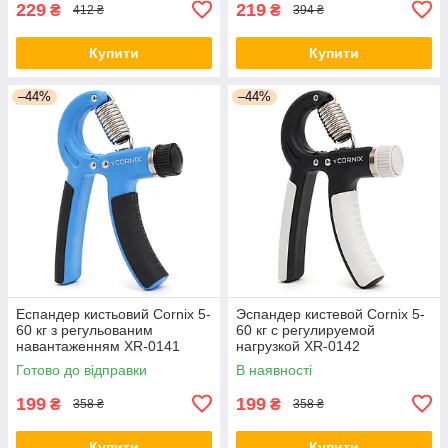
229
219
₴
₴
412 ₴
394 ₴
Купити
Купити
–44%
–44%
Еспандер кистьовий Cornix 5-
Эспандер кистевой Cornix 5-
60 кг з регульованим
60 кг с регулируемой
навантаженням XR-0141
нагрузкой XR-0142
Blue/Black
Black/Grey orig2780
Готово до відправки
В наявності
199
199
₴
₴
358 ₴
358 ₴
Купити
Купити