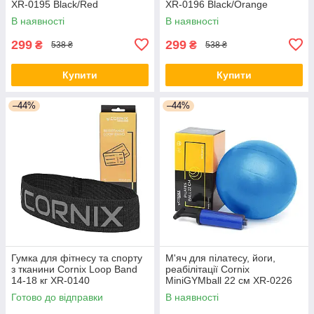
XR-0195 Black/Red
XR-0196 Black/Orange
В наявності
В наявності
299
299
₴
₴
538 ₴
538 ₴
Купити
Купити
–44%
–44%
Гумка для фітнесу та спорту
М'яч для пілатесу, йоги,
з тканини Cornix Loop Band
реабілітації Cornix
14-18 кг XR-0140
MiniGYMball 22 см XR-0226
Blue
Готово до відправки
В наявності