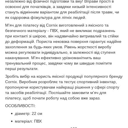
незалежно від фізичної підготовки та віку! Вправи прості в
освоєнні для початківців, а завдяки низькій інтенсивності
стануть відмінним варіантом для реабілітації після травм, чи
як оздоровча фізкультура для літніх людей.
М'яч для пілатесу від
Cornix
виготовлений з якісного та
безпечного матеріалу - ПВХ, який не викликає подразнень
при контакті зі шкірою, він надзвичайно витривалий та стійки
до деформацій. Пориста нековзка поверхня гарантує надійне
захоплення за будь-яких умов. Рівень жорсткості виробу
можна регулювати індивідуально, в залежності від ступеня
накачування. М'яч ефективно урізноманітнить ваш
тренувальний процес, завдяки чому ви швидше помітите
перші результати.
Зробіть вибір на користь якісної продукції популярного бренду
Cornix
. Виробник розробляє та тестує спортивний інвентар,
пропонуючи користувачам найкращі рішення у сфері спорту
та засобів реабілітації. Поспішайте замовити м'яч для
пілатесу, щоб почати роботу над собою вже зараз.
ОСОБЛИВОСТІ:
діаметр: 22 см
матеріал: ПВХ