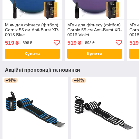
М'яч для фітнесу (фітбол)
М'яч для фітнесу (фітбол)
М'яч
Cornix 55 см Anti-Burst XR-
Cornix 55 см Anti-Burst XR-
Corn
0015 Blue
0016 Violet
001
519
519
519
₴
₴
898 ₴
898 ₴
Купити
Купити
Акційні пропозиції та новинки
–44%
–44%