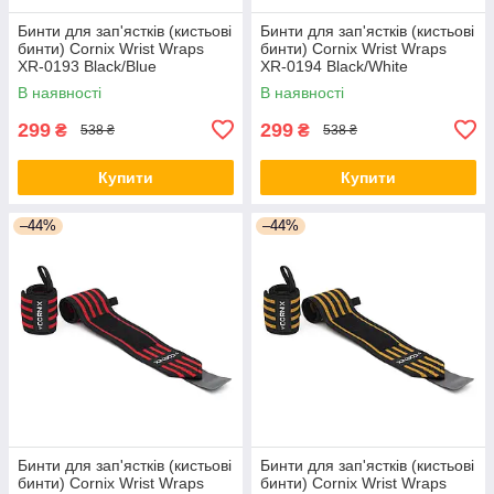
Бинти для зап'ястків (кистьові
Бинти для зап'ястків (кистьові
бинти) Cornix Wrist Wraps
бинти) Cornix Wrist Wraps
XR-0193 Black/Blue
XR-0194 Black/White
В наявності
В наявності
299
299
₴
₴
538 ₴
538 ₴
Купити
Купити
–44%
–44%
Бинти для зап'ястків (кистьові
Бинти для зап'ястків (кистьові
бинти) Cornix Wrist Wraps
бинти) Cornix Wrist Wraps