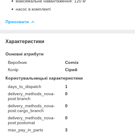
максимальне навантаження: 120 кг
насос в комплекті
Приховати
Характеристики
Основні атрибути
Виробник
Cornix
Колір
Сірий
Користувальницькі характеристики
days_to_dispatch
1
delivery_methods_nova-
0
post:branch
delivery_methods_nova-
0
post:cargo_branch
delivery_methods_nova-
0
post:postomat
max_pay_in_parts
3