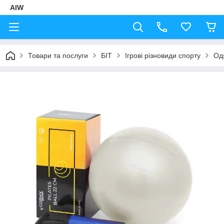
AIW
Товари та послуги
БІТ
Ігрові різновиди спорту
Од