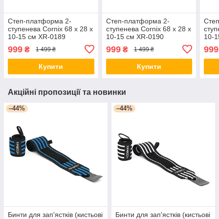
Степ-платформа 2-
Степ-платформа 2-
Степ
ступенева Cornix 68 х 28 х
ступенева Cornix 68 х 28 х
ступ
10-15 см XR-0189
10-15 см XR-0190
10-1
Black/Grey
Black/Red
Blac
999
999
999
₴
₴
1 499 ₴
1 499 ₴
Купити
Купити
Акційні пропозиції та новинки
–44%
–44%
Бинти для зап'ястків (кистьові
Бинти для зап'ястків (кистьові