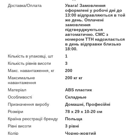
Доставка/Оплата
Увага! Замовлення
оформлені у робочі дні до
13:00 відправляються в той
же день. Оплачені
замовлення
підтверджуються
автоматично. СМС з
номером ТТН надсилається
в день відправки близько
18:00.
Кількість в упаковці, шт
1
Кількість рівнів висоти
3
Макс. навантаження, кг
200
Максимальне
200 кг кг
навантаження
Матеріал
ABS пластик
Особливості
Складные
Призначення виробу
Домашні, Професійні
Розміри
78 х 29 х 10-20 см
Країна реєстрації бренду
Польща
Рівні висоти
3 рівні
Колір
Чорно-жовтий