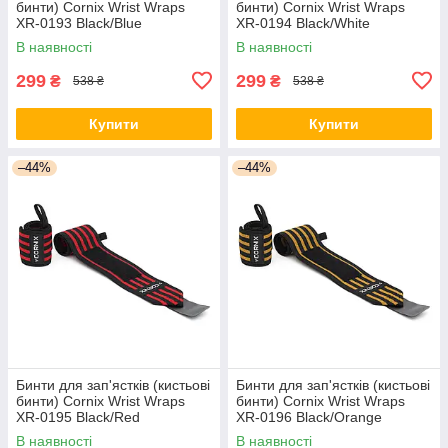
бинти) Cornix Wrist Wraps
бинти) Cornix Wrist Wraps
XR-0193 Black/Blue
XR-0194 Black/White
В наявності
В наявності
299
299
₴
₴
538 ₴
538 ₴
Купити
Купити
–44%
–44%
Бинти для зап'ястків (кистьові
Бинти для зап'ястків (кистьові
бинти) Cornix Wrist Wraps
бинти) Cornix Wrist Wraps
XR-0195 Black/Red
XR-0196 Black/Orange
В наявності
В наявності