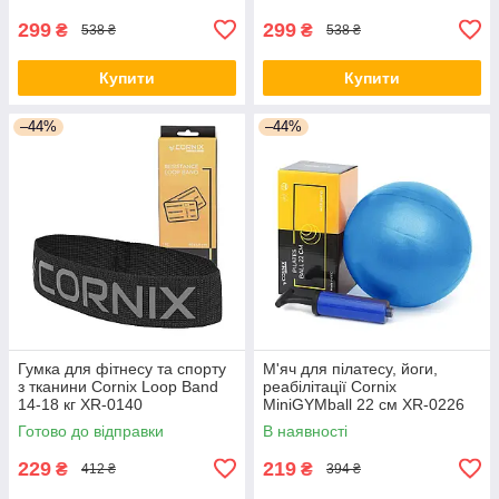
299
299
₴
₴
538 ₴
538 ₴
Купити
Купити
–44%
–44%
Гумка для фітнесу та спорту
М'яч для пілатесу, йоги,
з тканини Cornix Loop Band
реабілітації Cornix
14-18 кг XR-0140
MiniGYMball 22 см XR-0226
Blue
Готово до відправки
В наявності
229
219
₴
₴
412 ₴
394 ₴