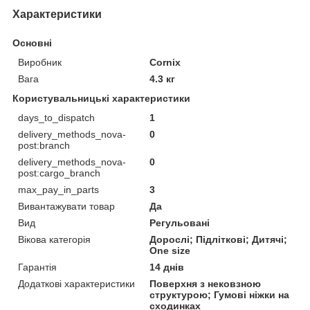
Характеристики
Основні
Виробник
Cornix
Вага
4.3 кг
Користувальницькі характеристики
days_to_dispatch
1
delivery_methods_nova-
0
post:branch
delivery_methods_nova-
0
post:cargo_branch
max_pay_in_parts
3
Вивантажувати товар
Да
Вид
Регульовані
Вікова категорія
Дорослі; Підліткові; Дитячі;
One size
Гарантія
14 днів
Додаткові характеристики
Поверхня з нековзною
структурою; Гумові ніжки на
сходинках