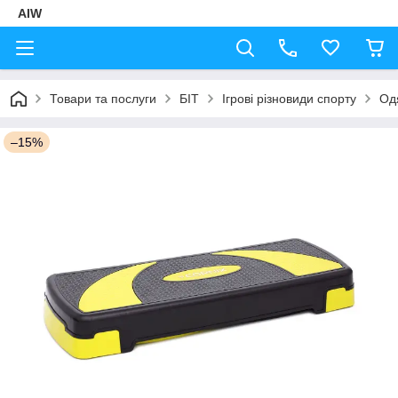
AIW
Товари та послуги
БІТ
Ігрові різновиди спорту
Од
–15%