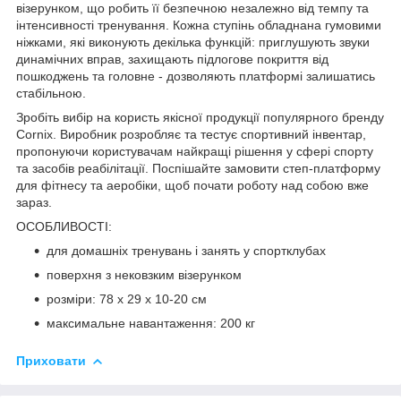
візерунком, що робить її безпечною незалежно від темпу та
інтенсивності тренування. Кожна ступінь обладнана гумовими
ніжками, які виконують декілька функцій: приглушують звуки
динамічних вправ, захищають підлогове покриття від
пошкоджень та головне - дозволяють платформі залишатись
стабільною.
Зробіть вибір на користь якісної продукції популярного бренду
Cornix
. Виробник розробляє та тестує спортивний інвентар,
пропонуючи користувачам найкращі рішення у сфері спорту
та засобів реабілітації. Поспішайте замовити степ-платформу
для фітнесу та аеробіки, щоб почати роботу над собою вже
зараз.
ОСОБЛИВОСТІ:
для домашніх тренувань і занять у спортклубах
поверхня з нековзким візерунком
розміри: 78 х 29 х 10-20 см
максимальне навантаження: 200 кг
Приховати