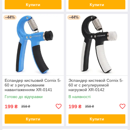
Купити
Купити
–44%
–44%
Еспандер кистьовий Cornix 5-
Эспандер кистевой Cornix 5-
60 кг з регульованим
60 кг с регулируемой
навантаженням XR-0141
нагрузкой XR-0142
Blue/Black
Black/Grey orig2780
Готово до відправки
В наявності
199
199
₴
₴
358 ₴
358 ₴
Купити
Купити