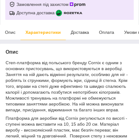
Замовлення під захистом
Доступна доставка
Опис
Характеристики
Доставка
Оплата
Умови 
Опис
Степ-платформа від польського бренду
Cornix
є одним з
основних пристосувань, що використовуються в аеробіці.
Заняття на ній дають відмінні результати, особливо для ніг -
роблять їх стрункими, формують ікри, сідниці й стегна. Крім
того, вправи на степі дуже ефективно та швидко спалюють
калорії і допомагають позбутися непотрібних кілограмів.
Можливості тренувань на платформі не обмежуються
типовими заняттями аеробікою. На ній можна виконувати
випади, присідання, віджимання та багато інших вправ.
Платформа для аеробіки від
Cornix
регулюється по висоті -
ступені можна виставити на 10, 15 або 20 см. Матеріал
виробу - високоякісний пластик, має безліч переваг, він
легкий, міцний та довговічний. Поверхня степу з нековзким