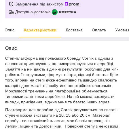
Замовлення під захистом
Доступна доставка
Опис
Характеристики
Доставка
Оплата
Умови 
Опис
Степ-платформа від польського бренду
Cornix
є одним з
основних пристосувань, що використовуються в аеробіці.
Заняття на ній дають відмінні результати, особливо для ніг -
роблять їх стрункими, формують ікри, сідниці й стегна. Крім
того, вправи на степі дуже ефективно та швидко спалюють
калорії і допомагають позбутися непотрібних кілограмів.
Можливості тренувань на платформі не обмежуються
типовими заняттями аеробікою. На ній можна виконувати
випади, присідання, віджимання та багато інших вправ.
Платформа для аеробіки від
Cornix
регулюється по висоті -
ступені можна виставити на 10, 15 або 20 см. Матеріал
виробу - високоякісний пластик, має безліч переваг, він
легкий, міцний та довговічний. Поверхня степу з нековзким