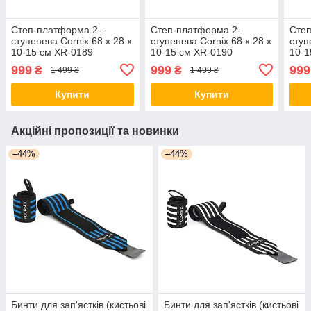
Степ-платформа 2-
Степ-платформа 2-
Степ
ступенева Cornix 68 х 28 х
ступенева Cornix 68 х 28 х
ступ
10-15 см XR-0189
10-15 см XR-0190
10-1
Black/Grey
Black/Red
Blac
999
999
999
₴
₴
1 499 ₴
1 499 ₴
Купити
Купити
Акційні пропозиції та новинки
–44%
–44%
Бинти для зап'ястків (кистьові
Бинти для зап'ястків (кистьові