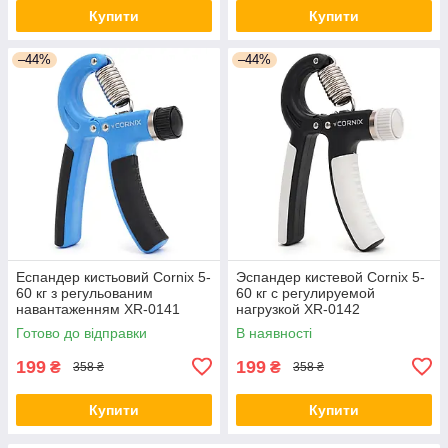
Купити
Купити
–44%
–44%
Еспандер кистьовий Cornix 5-
Эспандер кистевой Cornix 5-
60 кг з регульованим
60 кг с регулируемой
навантаженням XR-0141
нагрузкой XR-0142
Blue/Black
Black/Grey orig2780
Готово до відправки
В наявності
199
199
₴
₴
358 ₴
358 ₴
Купити
Купити