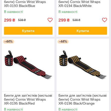
бинти) Cornix Wrist Wraps
бинти) Cornix Wrist Wraps
XR-0193 Black/Blue
XR-0194 Black/White
В наявності
В наявності
299
299
₴
₴
538 ₴
538 ₴
Купити
Купити
–44%
–44%
Бинти для зап'ястків (кистьові
Бинти для зап'ястків (кистьові
бинти) Cornix Wrist Wraps
бинти) Cornix Wrist Wraps
XR-0195 Black/Red
XR-0196 Black/Orange
В наявності
В наявності