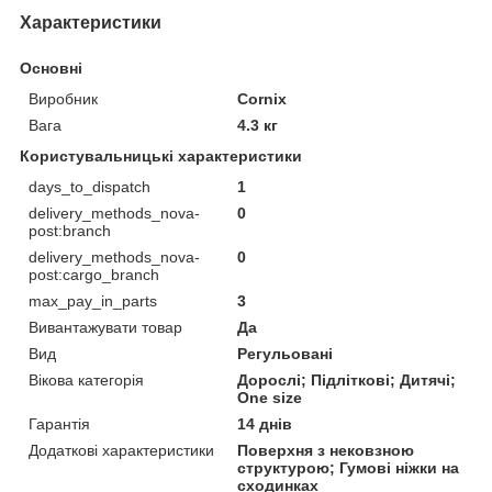
Характеристики
Основні
Виробник
Cornix
Вага
4.3 кг
Користувальницькі характеристики
days_to_dispatch
1
delivery_methods_nova-
0
post:branch
delivery_methods_nova-
0
post:cargo_branch
max_pay_in_parts
3
Вивантажувати товар
Да
Вид
Регульовані
Вікова категорія
Дорослі; Підліткові; Дитячі;
One size
Гарантія
14 днів
Додаткові характеристики
Поверхня з нековзною
структурою; Гумові ніжки на
сходинках