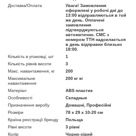
Доставка/Оплата
Увага! Замовлення
оформлені у робочі дні до
13:00 відправляються в той
же день. Оплачені
замовлення
підтверджуються
автоматично. СМС з
номером ТТН надсилається
в день відправки близько
18:00.
Кількість в упаковці, шт
1
Кількість рівнів висоти
3
Макс. навантаження, кг
200
Максимальне
200 кг кг
навантаження
Матеріал
ABS пластик
Особливості
Складные
Призначення виробу
Домашні, Професійні
Розміри
78 х 29 х 10-20 см
Країна реєстрації бренду
Польща
Рівні висоти
3 рівні
Колір
Чорно-сірий