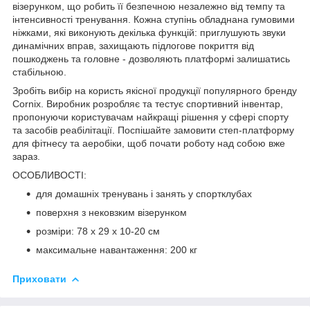
візерунком, що робить її безпечною незалежно від темпу та
інтенсивності тренування. Кожна ступінь обладнана гумовими
ніжками, які виконують декілька функцій: приглушують звуки
динамічних вправ, захищають підлогове покриття від
пошкоджень та головне - дозволяють платформі залишатись
стабільною.
Зробіть вибір на користь якісної продукції популярного бренду
Cornix
. Виробник розробляє та тестує спортивний інвентар,
пропонуючи користувачам найкращі рішення у сфері спорту
та засобів реабілітації. Поспішайте замовити степ-платформу
для фітнесу та аеробіки, щоб почати роботу над собою вже
зараз.
ОСОБЛИВОСТІ:
для домашніх тренувань і занять у спортклубах
поверхня з нековзким візерунком
розміри: 78 х 29 х 10-20 см
максимальне навантаження: 200 кг
Приховати