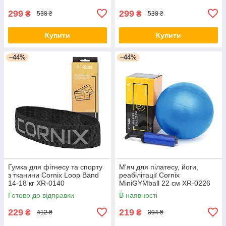
299
299
₴
₴
538 ₴
538 ₴
Купити
Купити
–44%
–44%
Гумка для фітнесу та спорту
М'яч для пілатесу, йоги,
з тканини Cornix Loop Band
реабілітації Cornix
14-18 кг XR-0140
MiniGYMball 22 см XR-0226
Blue
Готово до відправки
В наявності
229
219
₴
₴
412 ₴
394 ₴