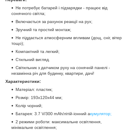
Не потребує батарей і підзарядки - працює від
сонячного світла;
Включається за рахунок реакції на рух;
Зручний та простий монтаж;
Не піддається атмосферним впливам (дощ, сніг, вітер
тощо);
Компактний та легкий;
Стильний вигляд.
Світильник з датчиком руху на сонячній панелі -
незамінна річ для будинку, квартири, дачі!
Характеристики:
Матеріал: пластик;
Розмір: 193х120х44 мм;
Колір чорний;
Батарея: 3.7 V/300 mAh/літій-іонний а
кумулятор;
2 режими роботи: максимальне освітлення,
мінімальне освітлення;