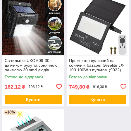
Світильник UKC 609-30 з
Прожектор вуличний на
датчиком руху та сонячною
сонячній батареї Greelite JX-
панеллю 30 smd діодів
100 100W з пультом (9022)
настінний Black (5115)
Готово до відправки
Готово до відправки
162,12
749,80
₴
₴
198,12 ₴
916,30 ₴
Купити
Купити
–18%