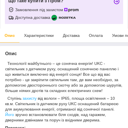
Що таке купити з Пром?
Замовлення під захистом
Доступна доставка
Опис
Характеристики
Доставка
Оплата
Умови п
Опис
Технології майбутнього – це сонячна енергія! UKC -
світильник з датчиком руху, оснащений сонячною панеллю і
що живиться виключно від енергії сонця! Все що від вас
потрібно - це закріпити світильник там, де вам необхідно, за
допомогою двостороннього скотчу або за допомогою шурупів,
більше ніяких дротів та складних електричних схем!
Ступінь
захисту
від вологи – IP65, площа освітлення – 10
кв.м. Світильник із датчиком руху UKC оснащений батареєю
для акумулювання енергії, отриманої від сонячної панелі.
Його
зручно встановлювати біля сходів, над гаражем,
дверними дзвінками та поруч із вхідними дверима.
Переваги: