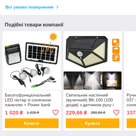
Всі умови повернення
Подібні товари компанії
Багатофункціональний
Світильник настінний
Ручн
LED ліхтар із сонячною
(вуличний) BK-100 (100
037 
панеллю + Power bank
діодів) з датчиком руху і
сон
GD-105 (8273)
сонячною панеллю (7317)
(840
1 020
229,66
337
₴
₴
1 326 ₴
280,66 ₴
Купити
Купити