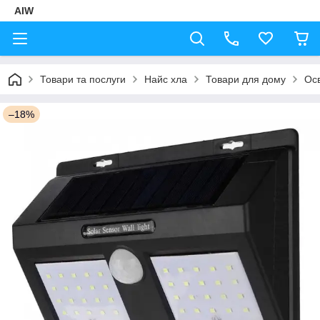
AIW
Товари та послуги
Найс хла
Товари для дому
Ос
–18%