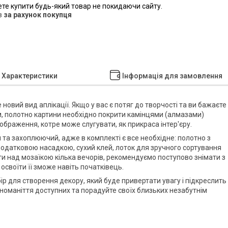
ете купити будь-який товар не покидаючи сайту.
в
за рахунок покупця
Характеристики
Інформація для замовлення
е новий вид аплікації. Якщо у вас є потяг до творчості та ви бажаєте
мом, полотно картини необхідно покрити камінцями (алмазами)
ображення, котре може слугувати, як прикраса інтер'єру.
 та захоплюючий, адже в комплекті є все необхідне: полотно з
з додатковою насадкою, сухий клей, лоток для зручного сортування
ти над мозаїкою кілька вечорів, рекомендуємо поступово знімати з
 освоїти її зможе навіть початківець.
бір для створення декору, який буде привертати увагу і підкреслить
номаніття доступних та порадуйте своїх близьких незабутнім