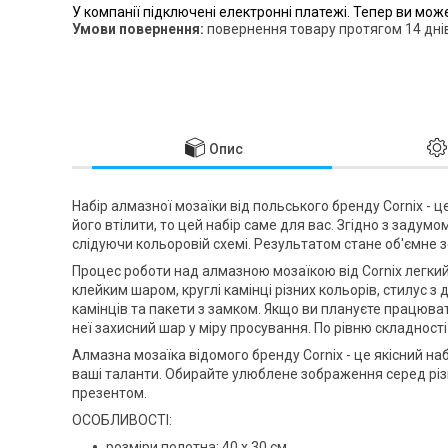
У компанії підключені електронні платежі. Тепер ви мож
повернення товару протягом 14 дні
Опис
Набір алмазної мозаїки від польського бренду
Cornix
- ц
його втілити, то цей набір саме для вас. Згідно з заду
слідуючи кольоровій схемі. Результатом стане об'ємне з
Процес роботи над алмазною мозаїкою від
Cornix
легкий
клейким шаром, круглі камінці різних кольорів, стилус 
камінців та пакети з замком. Якщо ви плануєте працюва
неї захисний шар у міру просування. По рівню складності
Алмазна мозаїка відомого бренду
Cornix
- це якісний на
ваші таланти. Обирайте улюблене зображення серед різ
презентом.
ОСОБЛИВОСТІ:
розміри полотна: 40 x 30 см