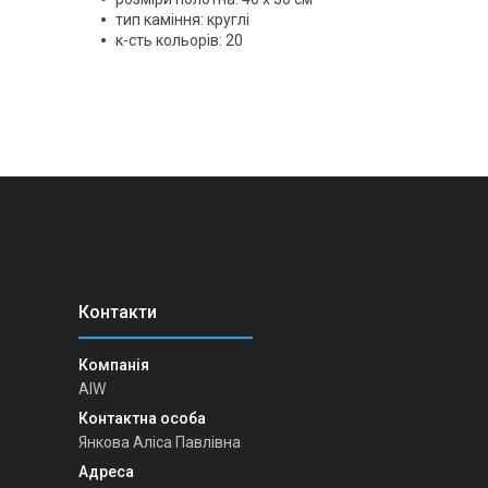
тип каміння: круглі
к-сть кольорів: 20
AIW
Янкова Аліса Павлівна