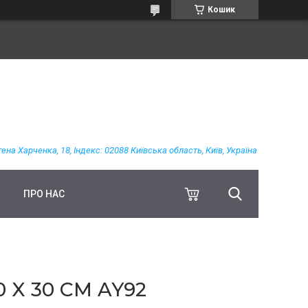
Кошик
гена Харченка, 18, Індекс: 02088 Київська область, Київ, Україна
ПРО НАС
 X 30 СМ AY92