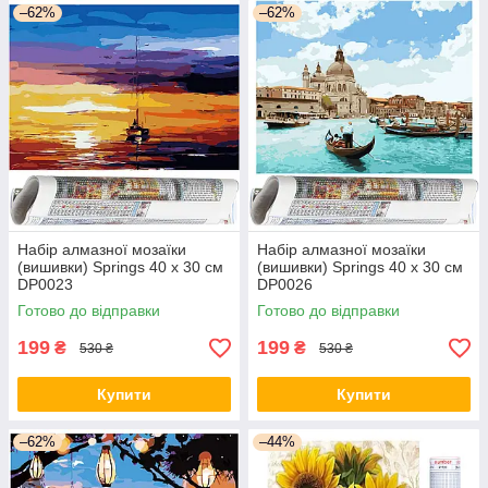
–62%
–62%
Набір алмазної мозаїки
Набір алмазної мозаїки
(вишивки) Springs 40 x 30 см
(вишивки) Springs 40 x 30 см
DP0023
DP0026
Готово до відправки
Готово до відправки
199
199
₴
₴
530 ₴
530 ₴
Купити
Купити
–62%
–44%