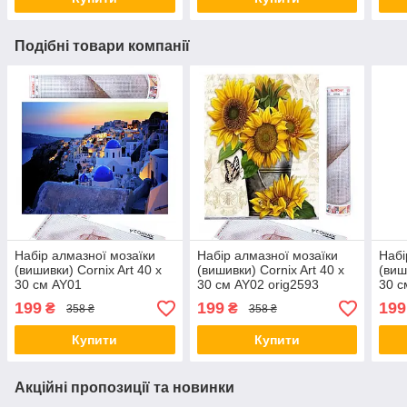
Подібні товари компанії
Набір алмазної мозаїки
Набір алмазної мозаїки
Набі
(вишивки) Cornix Art 40 x
(вишивки) Cornix Art 40 x
(виш
30 см AY01
30 см AY02 orig2593
30 с
199
199
199
₴
₴
358 ₴
358 ₴
Купити
Купити
Акційні пропозиції та новинки