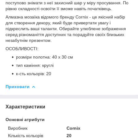
поступово знімати з неї захисний шар у міру просування. По
рівню складності освоїти її зможе навіть початківець.
Алмазна мозаїка відомого бренду
Cornix
- це якісний набір
для створення декору, який буде привертати увагу і
підкреслить ваші таланти. Обирайте улюблене зображення
серед різноманіття доступних та порадуйте своїх близьких
незабутнім презентом.
ОСОБЛИВОСТІ:
розміри полотна: 40 x 30 см
тип каміння: круглі
к-сть кольорів: 20
Приховати
Характеристики
Основні атрибути
Виробник
Cornix
Кількість кольорів
20