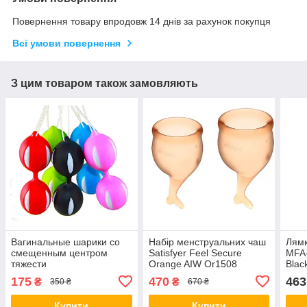
Повернення товару впродовж 14 днів за рахунок покупця
Всі умови повернення
З цим товаром також замовляють
Вагинальные шарики со
Набір менструальних чаш
Лямк
смещенным центром
Satisfyer Feel Secure
MFA
тяжести
Orange AIW Or1508
Blac
175
470
463
₴
₴
350 ₴
670 ₴
Купити
Купити