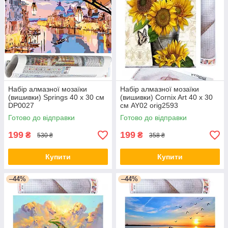
Набір алмазної мозаїки
Набір алмазної мозаїки
(вишивки) Springs 40 x 30 см
(вишивки) Cornix Art 40 x 30
DP0027
см AY02 orig2593
Готово до відправки
Готово до відправки
199
199
₴
₴
530 ₴
358 ₴
Купити
Купити
–44%
–44%