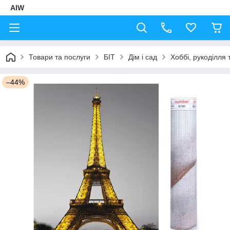
AIW
Товари та послуги
БІТ
Дім і сад
Хоббі, рукоділля 
–44%