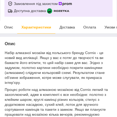
Замовлення під захистом
Доступна доставка
Опис
Характеристики
Доставка
Оплата
Умови 
Опис
Набір алмазної мозаїки від польського бренду
Cornix
- це
новий вид аплікації. Якщо у вас є потяг до творчості та ви
бажаєте його втілити, то цей набір саме для вас. Згідно з
задумом, полотно картини необхідно покрити камінцями
(алмазами) слідуючи кольоровій схемі. Результатом стане
об'ємне зображення, котре може слугувати, як прикраса
інтер'єру.
Процес роботи над алмазною мозаїкою від
Cornix
легкий та
захоплюючий, адже в комплекті є все необхідне: полотно з
клейким шаром, круглі камінці різних кольорів, стилус з
додатковою насадкою, сухий клей, лоток для зручного
сортування камінців та пакети з замком. Якщо ви плануєте
працювати над мозаїкою кілька вечорів, рекомендуємо