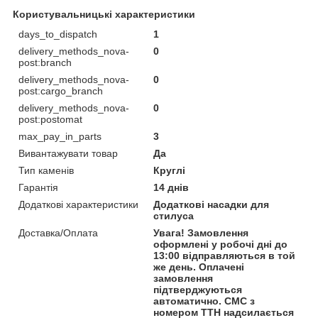
Користувальницькі характеристики
days_to_dispatch
1
delivery_methods_nova-
0
post:branch
delivery_methods_nova-
0
post:cargo_branch
delivery_methods_nova-
0
post:postomat
max_pay_in_parts
3
Вивантажувати товар
Да
Тип каменів
Круглі
Гарантія
14 днів
Додаткові характеристики
Додаткові насадки для
стилуса
Доставка/Оплата
Увага! Замовлення
оформлені у робочі дні до
13:00 відправляються в той
же день. Оплачені
замовлення
підтверджуються
автоматично. СМС з
номером ТТН надсилається