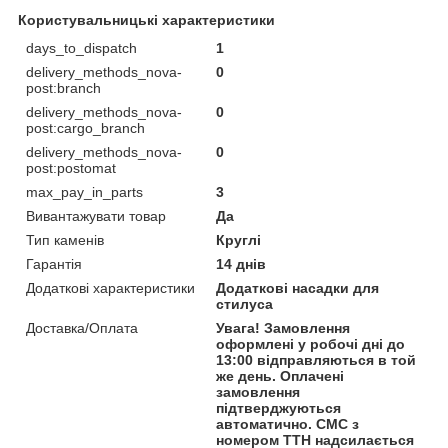
Користувальницькі характеристики
days_to_dispatch
1
delivery_methods_nova-
0
post:branch
delivery_methods_nova-
0
post:cargo_branch
delivery_methods_nova-
0
post:postomat
max_pay_in_parts
3
Вивантажувати товар
Да
Тип каменів
Круглі
Гарантія
14 днів
Додаткові характеристики
Додаткові насадки для
стилуса
Доставка/Оплата
Увага! Замовлення
оформлені у робочі дні до
13:00 відправляються в той
же день. Оплачені
замовлення
підтверджуються
автоматично. СМС з
номером ТТН надсилається