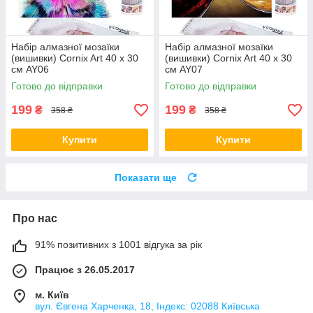
Набір алмазної мозаїки
Набір алмазної мозаїки
(вишивки) Cornix Art 40 x 30
(вишивки) Cornix Art 40 x 30
см AY06
см AY07
Готово до відправки
Готово до відправки
199
199
₴
₴
358 ₴
358 ₴
Купити
Купити
Показати ще
Про нас
91% позитивних з 1001 відгука за рік
Працює з 26.05.2017
м. Київ
вул. Євгена Харченка, 18, Індекс: 02088 Київська