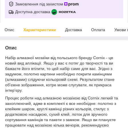
Замовлення під захистом
Доступна доставка
Опис
Характеристики
Доставка
Оплата
Умови 
Опис
Набір алмазної мозаїки від польського бренду
Cornix
- це
новий вид аплікації. Якщо у вас є потяг до творчості та ви
бажаєте його втілити, то цей набір саме для вас. Згідно з
задумом, полотно картини необхідно покрити камінцями
(алмазами) слідуючи кольоровій схемі. Результатом стане
об'ємне зображення, котре може слугувати, як прикраса
інтер'єру.
Процес роботи над алмазною мозаїкою від
Cornix
легкий та
захоплюючий, адже в комплекті є все необхідне: полотно з
клейким шаром, круглі камінці різних кольорів, стилус з
додатковою насадкою, сухий клей, лоток для зручного
сортування камінців та пакети з замком. Якщо ви плануєте
працювати над мозаїкою кілька вечорів, рекомендуємо