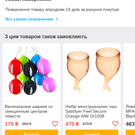
Повернення товару впродовж 14 днів за рахунок покупця
Всі умови повернення
З цим товаром також замовляють
Вагинальные шарики со
Набір менструальних чаш
Лямк
смещенным центром
Satisfyer Feel Secure
MFA
тяжести
Orange AIW Or1508
Blac
175
470
463
₴
₴
350 ₴
670 ₴
Купити
Купити