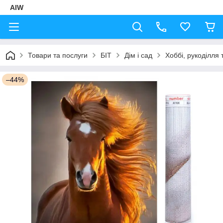
AIW
Товари та послуги
БІТ
Дім і сад
Хоббі, рукоділля 
–44%