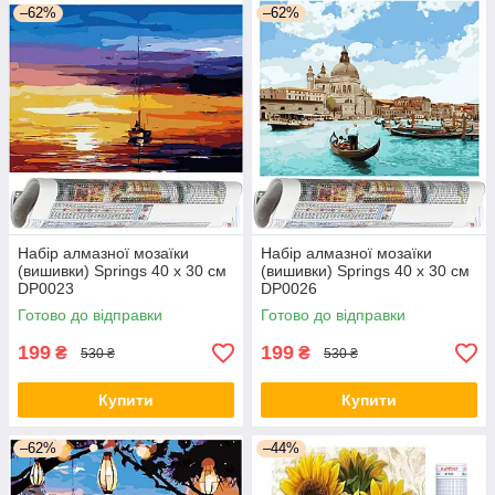
–62%
–62%
Набір алмазної мозаїки
Набір алмазної мозаїки
(вишивки) Springs 40 x 30 см
(вишивки) Springs 40 x 30 см
DP0023
DP0026
Готово до відправки
Готово до відправки
199
199
₴
₴
530 ₴
530 ₴
Купити
Купити
–62%
–44%