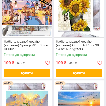
Набір алмазної мозаїки
Набір алмазної мозаїки
(вишивки) Springs 40 x 30 см
(вишивки) Cornix Art 40 x 30
DP0027
см AY02 orig2593
Готово до відправки
Готово до відправки
199
199
₴
₴
530 ₴
358 ₴
Купити
Купити
–44%
–44%