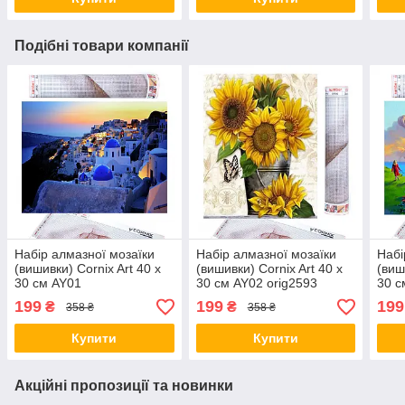
Подібні товари компанії
Набір алмазної мозаїки
Набір алмазної мозаїки
Набі
(вишивки) Cornix Art 40 x
(вишивки) Cornix Art 40 x
(виш
30 см AY01
30 см AY02 orig2593
30 с
199
199
199
₴
₴
358 ₴
358 ₴
Купити
Купити
Акційні пропозиції та новинки