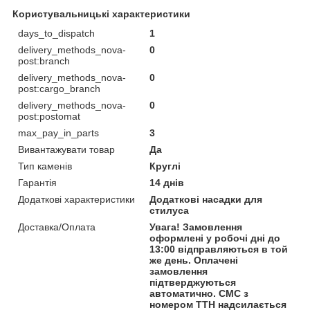
Користувальницькі характеристики
days_to_dispatch
1
delivery_methods_nova-
0
post:branch
delivery_methods_nova-
0
post:cargo_branch
delivery_methods_nova-
0
post:postomat
max_pay_in_parts
3
Вивантажувати товар
Да
Тип каменів
Круглі
Гарантія
14 днів
Додаткові характеристики
Додаткові насадки для
стилуса
Доставка/Оплата
Увага! Замовлення
оформлені у робочі дні до
13:00 відправляються в той
же день. Оплачені
замовлення
підтверджуються
автоматично. СМС з
номером ТТН надсилається