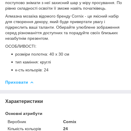
поступово знімати з неї захисний шар у міру просування. По
рівню складності освоїти її зможе навіть початківець.
Алмазна мозаїка відомого бренду
Cornix
- це якісний набір
для створення декору, який буде привертати увагу і
підкреслить ваші таланти. Обирайте улюблене зображення
серед різноманіття доступних та порадуйте своїх близьких
незабутнім презентом.
ОСОБЛИВОСТІ:
розміри полотна: 40 x 30 см
тип каміння: круглі
к-сть кольорів: 24
Приховати
Характеристики
Основні атрибути
Виробник
Cornix
Кількість кольорів
24