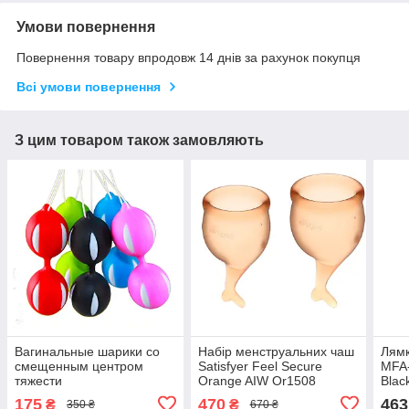
Умови повернення
Повернення товару впродовж 14 днів за рахунок покупця
Всі умови повернення
З цим товаром також замовляють
Вагинальные шарики со
Набір менструальних чаш
Лямк
смещенным центром
Satisfyer Feel Secure
MFA
тяжести
Orange AIW Or1508
Blac
175
470
463
₴
₴
350 ₴
670 ₴