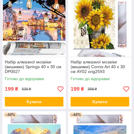
Набір алмазної мозаїки
Набір алмазної мозаїки
(вишивки) Springs 40 x 30 см
(вишивки) Cornix Art 40 x 30
DP0027
см AY02 orig2593
Готово до відправки
Готово до відправки
199
199
₴
₴
530 ₴
358 ₴
Купити
Купити
–44%
–44%