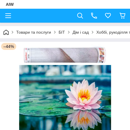
AIW
Товари та послуги
БІТ
Дім і сад
Хоббі, рукоділля 
–44%