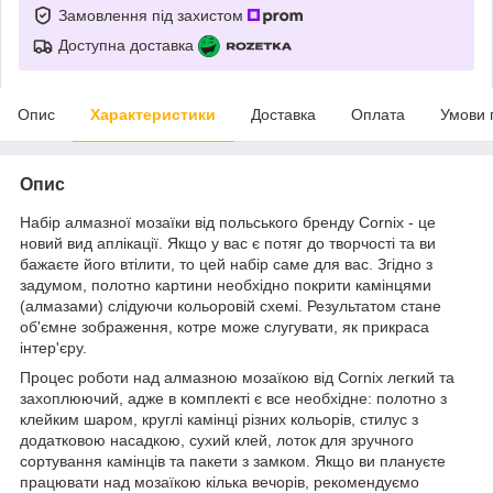
Замовлення під захистом
Доступна доставка
Опис
Характеристики
Доставка
Оплата
Умови 
Опис
Набір алмазної мозаїки від польського бренду
Cornix
- це
новий вид аплікації. Якщо у вас є потяг до творчості та ви
бажаєте його втілити, то цей набір саме для вас. Згідно з
задумом, полотно картини необхідно покрити камінцями
(алмазами) слідуючи кольоровій схемі. Результатом стане
об'ємне зображення, котре може слугувати, як прикраса
інтер'єру.
Процес роботи над алмазною мозаїкою від
Cornix
легкий та
захоплюючий, адже в комплекті є все необхідне: полотно з
клейким шаром, круглі камінці різних кольорів, стилус з
додатковою насадкою, сухий клей, лоток для зручного
сортування камінців та пакети з замком. Якщо ви плануєте
працювати над мозаїкою кілька вечорів, рекомендуємо