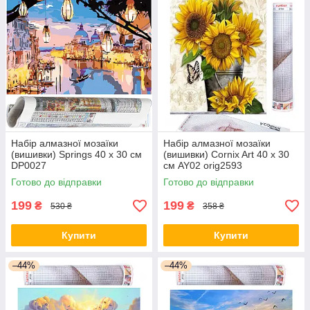
Набір алмазної мозаїки
Набір алмазної мозаїки
(вишивки) Springs 40 x 30 см
(вишивки) Cornix Art 40 x 30
DP0027
см AY02 orig2593
Готово до відправки
Готово до відправки
199
199
₴
₴
530 ₴
358 ₴
Купити
Купити
–44%
–44%