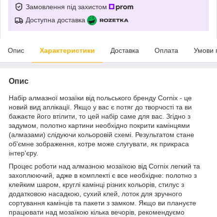
Замовлення під захистом
Доступна доставка
Опис
Характеристики
Доставка
Оплата
Умови 
Опис
Набір алмазної мозаїки від польського бренду
Cornix
- це
новий вид аплікації. Якщо у вас є потяг до творчості та ви
бажаєте його втілити, то цей набір саме для вас. Згідно з
задумом, полотно картини необхідно покрити камінцями
(алмазами) слідуючи кольоровій схемі. Результатом стане
об'ємне зображення, котре може слугувати, як прикраса
інтер'єру.
Процес роботи над алмазною мозаїкою від
Cornix
легкий та
захоплюючий, адже в комплекті є все необхідне: полотно з
клейким шаром, круглі камінці різних кольорів, стилус з
додатковою насадкою, сухий клей, лоток для зручного
сортування камінців та пакети з замком. Якщо ви плануєте
працювати над мозаїкою кілька вечорів, рекомендуємо