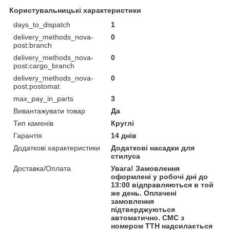
Користувальницькі характеристики
days_to_dispatch
1
delivery_methods_nova-
0
post:branch
delivery_methods_nova-
0
post:cargo_branch
delivery_methods_nova-
0
post:postomat
max_pay_in_parts
3
Вивантажувати товар
Да
Тип каменів
Круглі
Гарантія
14 днів
Додаткові характеристики
Додаткові насадки для
стилуса
Доставка/Оплата
Увага! Замовлення
оформлені у робочі дні до
13:00 відправляються в той
же день. Оплачені
замовлення
підтверджуються
автоматично. СМС з
номером ТТН надсилається