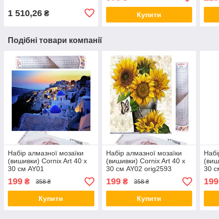
рег
інте
1 510,26
₴
Купити
Подібні товари компанії
Набір алмазної мозаїки
Набір алмазної мозаїки
Набі
(вишивки) Cornix Art 40 x
(вишивки) Cornix Art 40 x
(виш
30 см AY01
30 см AY02 orig2593
30 с
199
199
199
₴
₴
358 ₴
358 ₴
Купити
Купити