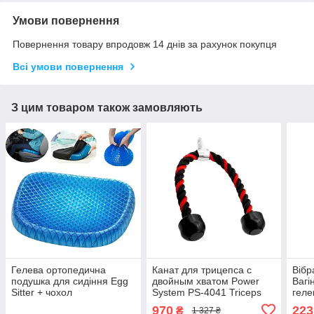
Умови повернення
Повернення товару впродовж 14 днів за рахунок покупця
Всі умови повернення
З цим товаром також замовляють
Гелева ортопедична
Канат для трицепса с
Вібр
подушка для сидіння Egg
двойным хватом Power
Вагі
Sitter + чохол
System PS-4041 Triceps
геле
Rope Black/Red
вібр
970
223
₴
1 327 ₴