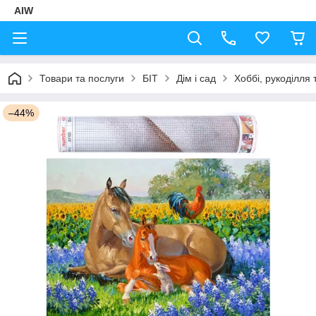
AIW
Товари та послуги
БІТ
Дім і сад
Хоббі, рукоділля 
–44%