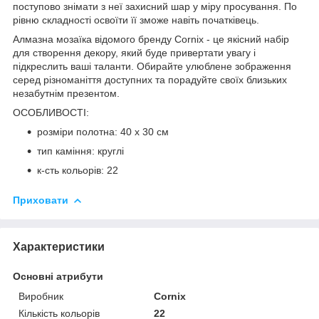
поступово знімати з неї захисний шар у міру просування. По
рівню складності освоїти її зможе навіть початківець.
Алмазна мозаїка відомого бренду
Cornix
- це якісний набір
для створення декору, який буде привертати увагу і
підкреслить ваші таланти. Обирайте улюблене зображення
серед різноманіття доступних та порадуйте своїх близьких
незабутнім презентом.
ОСОБЛИВОСТІ:
розміри полотна: 40 x 30 см
тип каміння: круглі
к-сть кольорів: 22
Приховати
Характеристики
Основні атрибути
Виробник
Cornix
Кількість кольорів
22