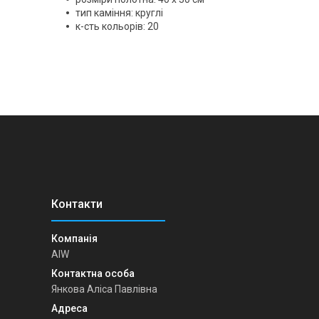
тип каміння: круглі
к-сть кольорів: 20
AIW
Янкова Аліса Павлівна