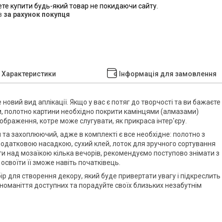
ете купити будь-який товар не покидаючи сайту.
в
за рахунок покупця
Характеристики
Інформація для замовлення
е новий вид аплікації. Якщо у вас є потяг до творчості та ви бажаєте
мом, полотно картини необхідно покрити камінцями (алмазами)
ображення, котре може слугувати, як прикраса інтер'єру.
 та захоплюючий, адже в комплекті є все необхідне: полотно з
з додатковою насадкою, сухий клей, лоток для зручного сортування
ти над мозаїкою кілька вечорів, рекомендуємо поступово знімати з
 освоїти її зможе навіть початківець.
бір для створення декору, який буде привертати увагу і підкреслить
номаніття доступних та порадуйте своїх близьких незабутнім