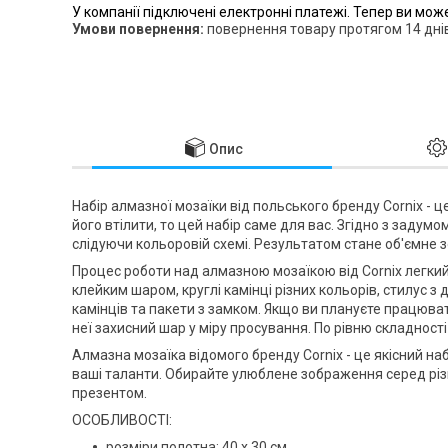
У компанії підключені електронні платежі. Тепер ви мож
повернення товару протягом 14 дні
Опис
Набір алмазної мозаїки від польського бренду
Cornix
- ц
його втілити, то цей набір саме для вас. Згідно з заду
слідуючи кольоровій схемі. Результатом стане об'ємне з
Процес роботи над алмазною мозаїкою від
Cornix
легкий
клейким шаром, круглі камінці різних кольорів, стилус 
камінців та пакети з замком. Якщо ви плануєте працюва
неї захисний шар у міру просування. По рівню складності
Алмазна мозаїка відомого бренду
Cornix
- це якісний на
ваші таланти. Обирайте улюблене зображення серед різ
презентом.
ОСОБЛИВОСТІ:
розміри полотна: 40 x 30 см