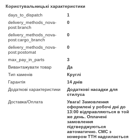
Користувальницькі характеристики
days_to_dispatch
1
delivery_methods_nova-
0
post:branch
delivery_methods_nova-
0
post:cargo_branch
delivery_methods_nova-
0
post:postomat
max_pay_in_parts
3
Вивантажувати товар
Да
Тип каменів
Круглі
Гарантія
14 днів
Додаткові характеристики
Додаткові насадки для
стилуса
Доставка/Оплата
Увага! Замовлення
оформлені у робочі дні до
13:00 відправляються в той
же день. Оплачені
замовлення
підтверджуються
автоматично. СМС з
номером ТТН надсилається