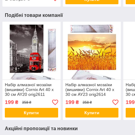
Подібні товари компанії
Набір алмазної мозаїки
Набір алмазної мозаїки
Набі
(вишивки) Cornix Art 40 x
(вишивки) Cornix Art 40 x
(виш
30 см AY20 orig2611
30 см AY23 orig2614
30 с
199
199
199
₴
₴
358 ₴
358 ₴
Купити
Купити
Акційні пропозиції та новинки