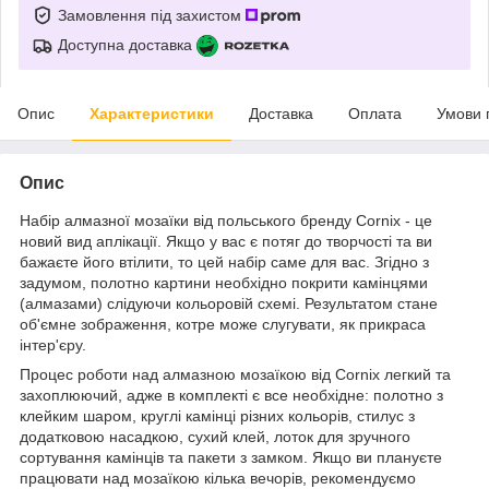
Замовлення під захистом
Доступна доставка
Опис
Характеристики
Доставка
Оплата
Умови 
Опис
Набір алмазної мозаїки від польського бренду
Cornix
- це
новий вид аплікації. Якщо у вас є потяг до творчості та ви
бажаєте його втілити, то цей набір саме для вас. Згідно з
задумом, полотно картини необхідно покрити камінцями
(алмазами) слідуючи кольоровій схемі. Результатом стане
об'ємне зображення, котре може слугувати, як прикраса
інтер'єру.
Процес роботи над алмазною мозаїкою від
Cornix
легкий та
захоплюючий, адже в комплекті є все необхідне: полотно з
клейким шаром, круглі камінці різних кольорів, стилус з
додатковою насадкою, сухий клей, лоток для зручного
сортування камінців та пакети з замком. Якщо ви плануєте
працювати над мозаїкою кілька вечорів, рекомендуємо