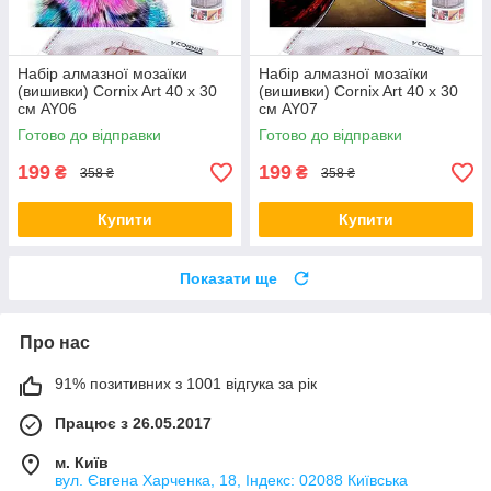
Набір алмазної мозаїки
Набір алмазної мозаїки
(вишивки) Cornix Art 40 x 30
(вишивки) Cornix Art 40 x 30
см AY06
см AY07
Готово до відправки
Готово до відправки
199
199
₴
₴
358 ₴
358 ₴
Купити
Купити
Показати ще
Про нас
91% позитивних з 1001 відгука за рік
Працює з 26.05.2017
м. Київ
вул. Євгена Харченка, 18, Індекс: 02088 Київська