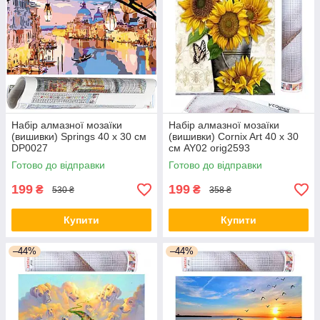
Набір алмазної мозаїки
Набір алмазної мозаїки
(вишивки) Springs 40 x 30 см
(вишивки) Cornix Art 40 x 30
DP0027
см AY02 orig2593
Готово до відправки
Готово до відправки
199
199
₴
₴
530 ₴
358 ₴
Купити
Купити
–44%
–44%