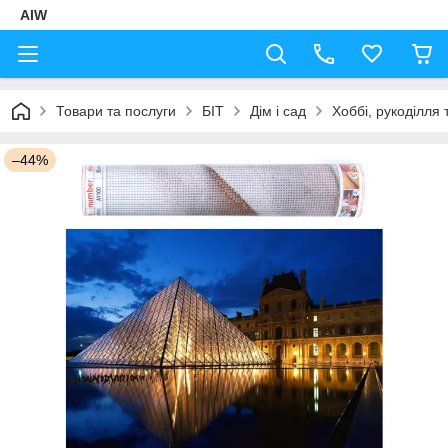
AIW
Товари та послуги
БІТ
Дім і сад
Хоббі, рукоділля 
–44%