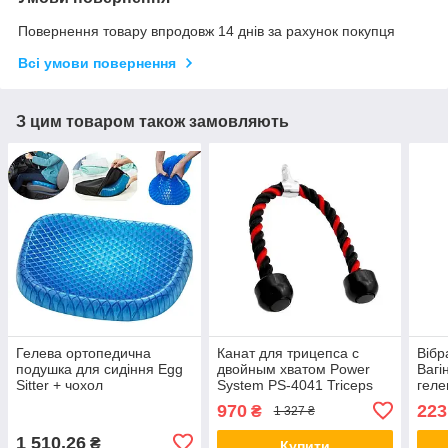
Повернення товару впродовж 14 днів за рахунок покупця
Всі умови повернення
З цим товаром також замовляють
Гелева ортопедична
Канат для трицепса с
Вібр
подушка для сидіння Egg
двойным хватом Power
Вагі
Sitter + чохол
System PS-4041 Triceps
геле
Rope Black/Red
вібр
970
223
₴
1 327 ₴
рег
інте
1 510,26
₴
Купити