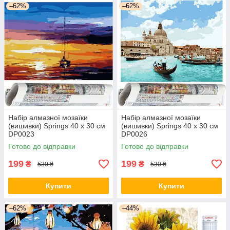
–62%
–62%
Набір алмазної мозаїки
Набір алмазної мозаїки
(вишивки) Springs 40 x 30 см
(вишивки) Springs 40 x 30 см
DP0023
DP0026
Готово до відправки
Готово до відправки
199
199
₴
₴
530 ₴
530 ₴
Купити
Купити
–62%
–44%