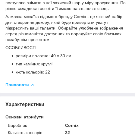
поступово знімати з неї захисний шар у міру просування. По
рівню складності освоїти її зможе навіть початківець.
Алмазна мозаїка відомого бренду
Cornix
- це якісний набір
для створення декору, який буде привертати увагу і
підкреслить ваші таланти. Обирайте улюблене зображення
серед різноманіття доступних та порадуйте своїх близьких
незабутнім презентом.
ОСОБЛИВОСТІ:
розміри полотна: 40 x 30 см
тип каміння: круглі
к-сть кольорів: 22
Приховати
Характеристики
Основні атрибути
Виробник
Cornix
Кількість кольорів
22