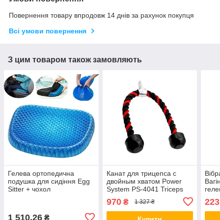
Повернення товару впродовж 14 днів за рахунок покупця
Всі умови повернення
З цим товаром також замовляють
Гелева ортопедична
Канат для трицепса с
Вібр
подушка для сидіння Egg
двойным хватом Power
Вагі
Sitter + чохол
System PS-4041 Triceps
геле
Rope Black/Red
вібр
970
223
₴
1 327 ₴
рег
інте
1 510,26
₴
Купити