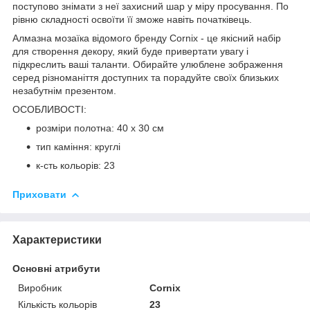
поступово знімати з неї захисний шар у міру просування. По
рівню складності освоїти її зможе навіть початківець.
Алмазна мозаїка відомого бренду
Cornix
- це якісний набір
для створення декору, який буде привертати увагу і
підкреслить ваші таланти. Обирайте улюблене зображення
серед різноманіття доступних та порадуйте своїх близьких
незабутнім презентом.
ОСОБЛИВОСТІ:
розміри полотна: 40 x 30 см
тип каміння: круглі
к-сть кольорів: 23
Приховати
Характеристики
Основні атрибути
Виробник
Cornix
Кількість кольорів
23