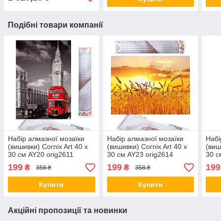
Подібні товари компанії
Набір алмазної мозаїки
Набір алмазної мозаїки
Набі
(вишивки) Cornix Art 40 x
(вишивки) Cornix Art 40 x
(виш
30 см AY20 orig2611
30 см AY23 orig2614
30 с
199
199
199
₴
₴
358 ₴
358 ₴
Купити
Купити
Акційні пропозиції та новинки