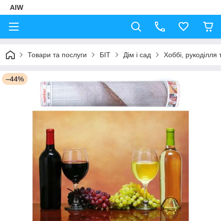
AIW
Товари та послуги
БІТ
Дім і сад
Хоббі, рукоділля 
–44%