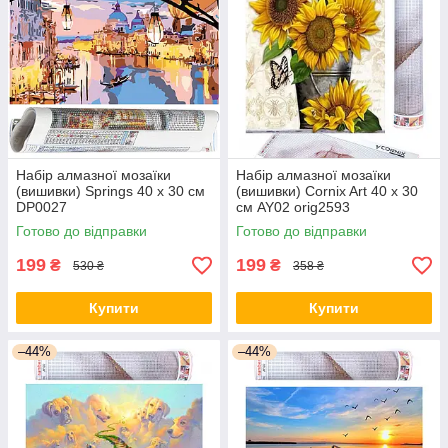
Набір алмазної мозаїки
Набір алмазної мозаїки
(вишивки) Springs 40 x 30 см
(вишивки) Cornix Art 40 x 30
DP0027
см AY02 orig2593
Готово до відправки
Готово до відправки
199
199
₴
₴
530 ₴
358 ₴
Купити
Купити
–44%
–44%