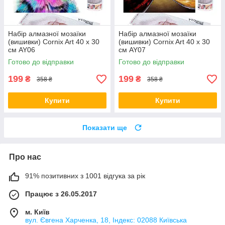
Набір алмазної мозаїки
Набір алмазної мозаїки
(вишивки) Cornix Art 40 x 30
(вишивки) Cornix Art 40 x 30
см AY06
см AY07
Готово до відправки
Готово до відправки
199
199
₴
₴
358 ₴
358 ₴
Купити
Купити
Показати ще
Про нас
91% позитивних з 1001 відгука за рік
Працює з 26.05.2017
м. Київ
вул. Євгена Харченка, 18, Індекс: 02088 Київська