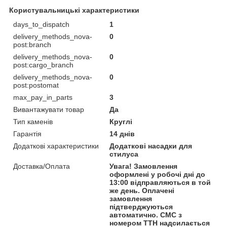
Користувальницькі характеристики
days_to_dispatch
1
delivery_methods_nova-
0
post:branch
delivery_methods_nova-
0
post:cargo_branch
delivery_methods_nova-
0
post:postomat
max_pay_in_parts
3
Вивантажувати товар
Да
Тип каменів
Круглі
Гарантія
14 днів
Додаткові характеристики
Додаткові насадки для
стилуса
Доставка/Оплата
Увага! Замовлення
оформлені у робочі дні до
13:00 відправляються в той
же день. Оплачені
замовлення
підтверджуються
автоматично. СМС з
номером ТТН надсилається