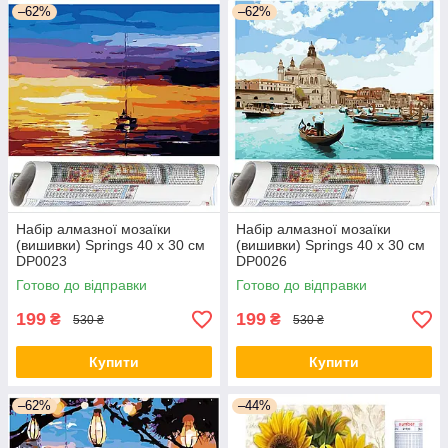
–62%
–62%
Набір алмазної мозаїки
Набір алмазної мозаїки
(вишивки) Springs 40 x 30 см
(вишивки) Springs 40 x 30 см
DP0023
DP0026
Готово до відправки
Готово до відправки
199
199
₴
₴
530 ₴
530 ₴
Купити
Купити
–62%
–44%