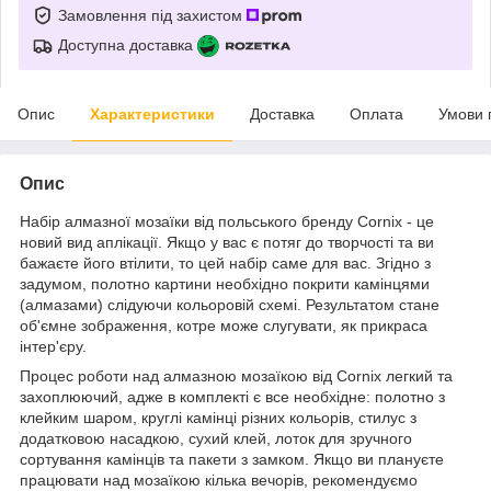
Замовлення під захистом
Доступна доставка
Опис
Характеристики
Доставка
Оплата
Умови 
Опис
Набір алмазної мозаїки від польського бренду
Cornix
- це
новий вид аплікації. Якщо у вас є потяг до творчості та ви
бажаєте його втілити, то цей набір саме для вас. Згідно з
задумом, полотно картини необхідно покрити камінцями
(алмазами) слідуючи кольоровій схемі. Результатом стане
об'ємне зображення, котре може слугувати, як прикраса
інтер'єру.
Процес роботи над алмазною мозаїкою від
Cornix
легкий та
захоплюючий, адже в комплекті є все необхідне: полотно з
клейким шаром, круглі камінці різних кольорів, стилус з
додатковою насадкою, сухий клей, лоток для зручного
сортування камінців та пакети з замком. Якщо ви плануєте
працювати над мозаїкою кілька вечорів, рекомендуємо