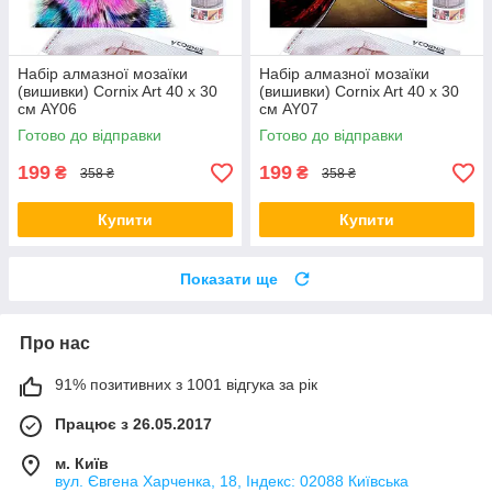
Набір алмазної мозаїки
Набір алмазної мозаїки
(вишивки) Cornix Art 40 x 30
(вишивки) Cornix Art 40 x 30
см AY06
см AY07
Готово до відправки
Готово до відправки
199
199
₴
₴
358 ₴
358 ₴
Купити
Купити
Показати ще
Про нас
91% позитивних з 1001 відгука за рік
Працює з 26.05.2017
м. Київ
вул. Євгена Харченка, 18, Індекс: 02088 Київська