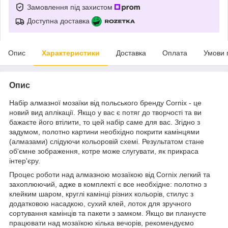
Замовлення під захистом
Доступна доставка
Опис
Характеристики
Доставка
Оплата
Умови 
Опис
Набір алмазної мозаїки від польського бренду
Cornix
- це
новий вид аплікації. Якщо у вас є потяг до творчості та ви
бажаєте його втілити, то цей набір саме для вас. Згідно з
задумом, полотно картини необхідно покрити камінцями
(алмазами) слідуючи кольоровій схемі. Результатом стане
об'ємне зображення, котре може слугувати, як прикраса
інтер'єру.
Процес роботи над алмазною мозаїкою від
Cornix
легкий та
захоплюючий, адже в комплекті є все необхідне: полотно з
клейким шаром, круглі камінці різних кольорів, стилус з
додатковою насадкою, сухий клей, лоток для зручного
сортування камінців та пакети з замком. Якщо ви плануєте
працювати над мозаїкою кілька вечорів, рекомендуємо