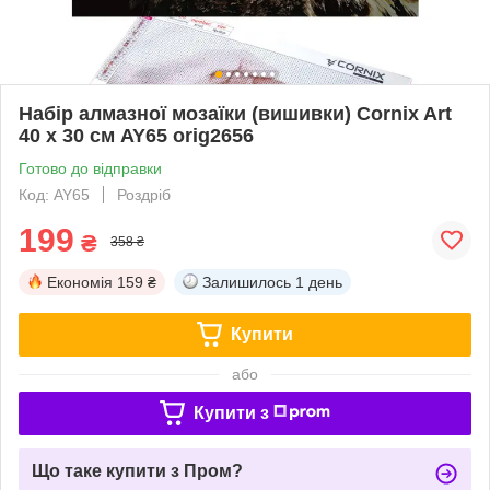
Набір алмазної мозаїки (вишивки) Cornix Art
40 x 30 см AY65 orig2656
Готово до відправки
Код: AY65
Роздріб
199
₴
358 ₴
Економія
159 ₴
Залишилось
1 день
Купити
або
Купити з
Що таке купити з Пром?