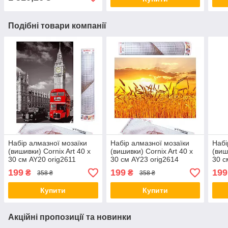
Подібні товари компанії
Набір алмазної мозаїки
Набір алмазної мозаїки
Набі
(вишивки) Cornix Art 40 x
(вишивки) Cornix Art 40 x
(виш
30 см AY20 orig2611
30 см AY23 orig2614
30 с
199
199
199
₴
₴
358 ₴
358 ₴
Купити
Купити
Акційні пропозиції та новинки