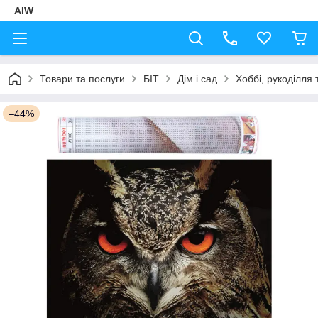
AIW
Товари та послуги
БІТ
Дім і сад
Хоббі, рукоділля 
–44%