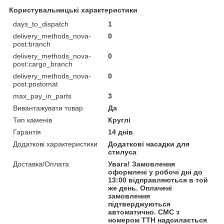
Користувальницькі характеристики
days_to_dispatch
1
delivery_methods_nova-
0
post:branch
delivery_methods_nova-
0
post:cargo_branch
delivery_methods_nova-
0
post:postomat
max_pay_in_parts
3
Вивантажувати товар
Да
Тип каменів
Круглі
Гарантія
14 днів
Додаткові характеристики
Додаткові насадки для
стилуса
Доставка/Оплата
Увага! Замовлення
оформлені у робочі дні до
13:00 відправляються в той
же день. Оплачені
замовлення
підтверджуються
автоматично. СМС з
номером ТТН надсилається