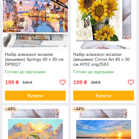
Набір алмазної мозаїки
Набір алмазної мозаїки
(вишивки) Springs 40 x 30 см
(вишивки) Cornix Art 40 x 30
DP0027
см AY02 orig2593
Готово до відправки
Готово до відправки
199
199
₴
₴
530 ₴
358 ₴
Купити
Купити
–44%
–44%