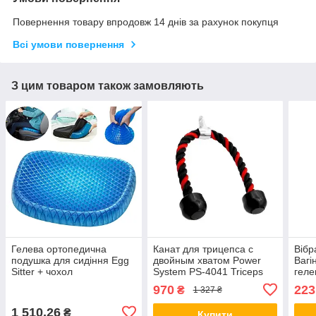
Повернення товару впродовж 14 днів за рахунок покупця
Всі умови повернення
З цим товаром також замовляють
Гелева ортопедична
Канат для трицепса с
Вібр
подушка для сидіння Egg
двойным хватом Power
Вагі
Sitter + чохол
System PS-4041 Triceps
геле
Rope Black/Red
вібр
970
223
₴
1 327 ₴
рег
інте
1 510,26
₴
Купити