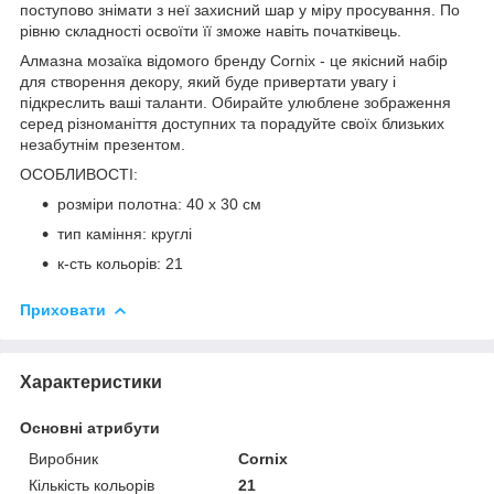
поступово знімати з неї захисний шар у міру просування. По
рівню складності освоїти її зможе навіть початківець.
Алмазна мозаїка відомого бренду
Cornix
- це якісний набір
для створення декору, який буде привертати увагу і
підкреслить ваші таланти. Обирайте улюблене зображення
серед різноманіття доступних та порадуйте своїх близьких
незабутнім презентом.
ОСОБЛИВОСТІ:
розміри полотна: 40 x 30 см
тип каміння: круглі
к-сть кольорів: 21
Приховати
Характеристики
Основні атрибути
Виробник
Cornix
Кількість кольорів
21