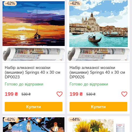
–62%
–62%
Набір алмазної мозаїки
Набір алмазної мозаїки
(вишивки) Springs 40 x 30 см
(вишивки) Springs 40 x 30 см
DP0023
DP0026
Готово до відправки
Готово до відправки
199
199
₴
₴
530 ₴
530 ₴
Купити
Купити
–62%
–44%