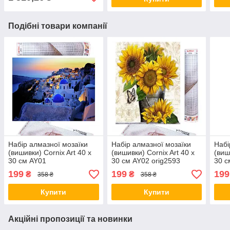
Подібні товари компанії
Набір алмазної мозаїки
Набір алмазної мозаїки
Набі
(вишивки) Cornix Art 40 x
(вишивки) Cornix Art 40 x
(виш
30 см AY01
30 см AY02 orig2593
30 с
199
199
199
₴
₴
358 ₴
358 ₴
Купити
Купити
Акційні пропозиції та новинки