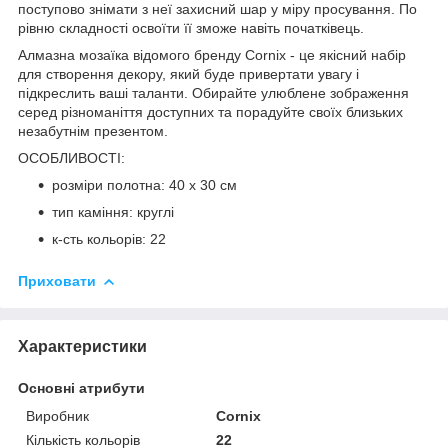
поступово знімати з неї захисний шар у міру просування. По
рівню складності освоїти її зможе навіть початківець.
Алмазна мозаїка відомого бренду
Cornix
- це якісний набір
для створення декору, який буде привертати увагу і
підкреслить ваші таланти. Обирайте улюблене зображення
серед різноманіття доступних та порадуйте своїх близьких
незабутнім презентом.
ОСОБЛИВОСТІ:
розміри полотна: 40 x 30 см
тип каміння: круглі
к-сть кольорів: 22
Приховати
Характеристики
Основні атрибути
Виробник
Cornix
Кількість кольорів
22