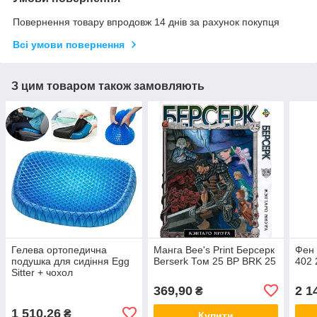
Повернення товару впродовж 14 днів за рахунок покупця
Всі умови повернення
З цим товаром також замовляють
Гелева ортопедична
Манга Bee's Print Берсерк
Фен 
подушка для сидіння Egg
Berserk Том 25 BP BRK 25
402 
Sitter + чохол
369,90
2 1
₴
1 510,26
₴
Купити