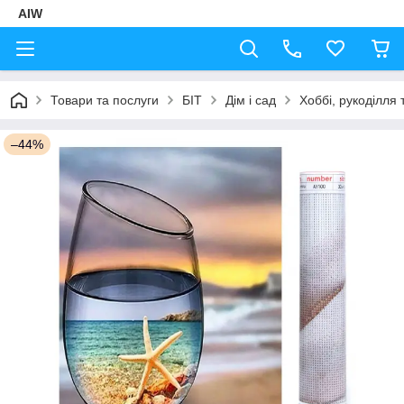
AIW
Товари та послуги
БІТ
Дім і сад
Хоббі, рукоділля 
–44%