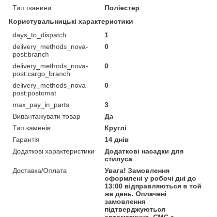
Тип тканини
Поліестер
Користувальницькі характеристики
days_to_dispatch
1
delivery_methods_nova-
0
post:branch
delivery_methods_nova-
0
post:cargo_branch
delivery_methods_nova-
0
post:postomat
max_pay_in_parts
3
Вивантажувати товар
Да
Тип каменів
Круглі
Гарантія
14 днів
Додаткові характеристики
Додаткові насадки для
стилуса
Доставка/Оплата
Увага! Замовлення
оформлені у робочі дні до
13:00 відправляються в той
же день. Оплачені
замовлення
підтверджуються
автоматично. СМС з