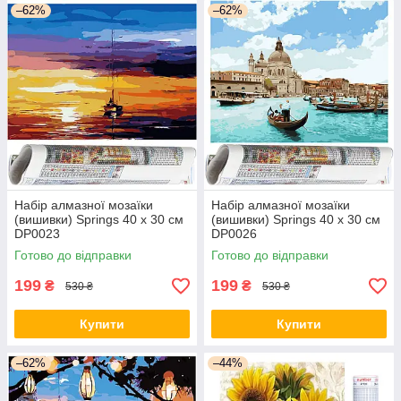
–62%
–62%
Набір алмазної мозаїки
Набір алмазної мозаїки
(вишивки) Springs 40 x 30 см
(вишивки) Springs 40 x 30 см
DP0023
DP0026
Готово до відправки
Готово до відправки
199
199
₴
₴
530 ₴
530 ₴
Купити
Купити
–62%
–44%