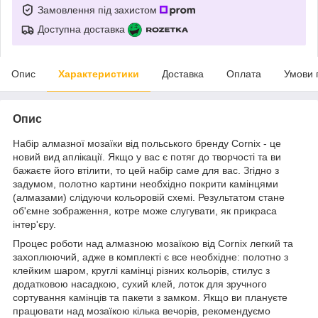
Замовлення під захистом
Доступна доставка
Опис
Характеристики
Доставка
Оплата
Умови 
Опис
Набір алмазної мозаїки від польського бренду
Cornix
- це
новий вид аплікації. Якщо у вас є потяг до творчості та ви
бажаєте його втілити, то цей набір саме для вас. Згідно з
задумом, полотно картини необхідно покрити камінцями
(алмазами) слідуючи кольоровій схемі. Результатом стане
об'ємне зображення, котре може слугувати, як прикраса
інтер'єру.
Процес роботи над алмазною мозаїкою від
Cornix
легкий та
захоплюючий, адже в комплекті є все необхідне: полотно з
клейким шаром, круглі камінці різних кольорів, стилус з
додатковою насадкою, сухий клей, лоток для зручного
сортування камінців та пакети з замком. Якщо ви плануєте
працювати над мозаїкою кілька вечорів, рекомендуємо