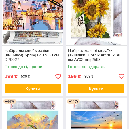
Набір алмазної мозаїки
Набір алмазної мозаїки
(вишивки) Springs 40 x 30 см
(вишивки) Cornix Art 40 x 30
DP0027
см AY02 orig2593
Готово до відправки
Готово до відправки
199
199
₴
₴
530 ₴
358 ₴
Купити
Купити
–44%
–44%