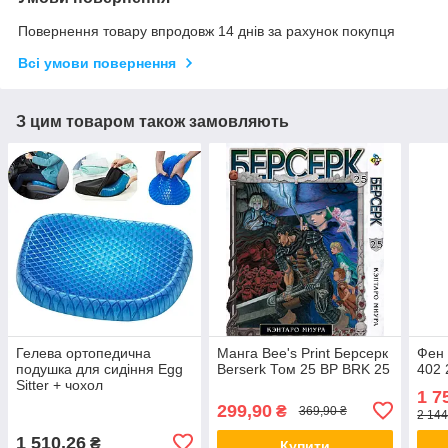
Повернення товару впродовж 14 днів за рахунок покупця
Всі умови повернення
З цим товаром також замовляють
Гелева ортопедична
Манга Bee's Print Берсерк
Фен 
подушка для сидіння Egg
Berserk Том 25 BP BRK 25
402 
Sitter + чохол
1 7
299,90
₴
369,90 ₴
2 144
1 510,26
₴
Купити