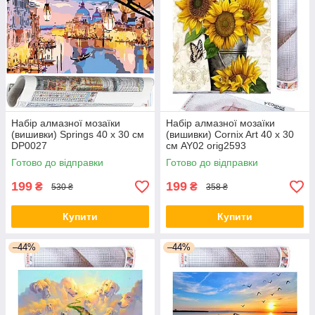
Набір алмазної мозаїки
Набір алмазної мозаїки
(вишивки) Springs 40 x 30 см
(вишивки) Cornix Art 40 x 30
DP0027
см AY02 orig2593
Готово до відправки
Готово до відправки
199
199
₴
₴
530 ₴
358 ₴
Купити
Купити
–44%
–44%