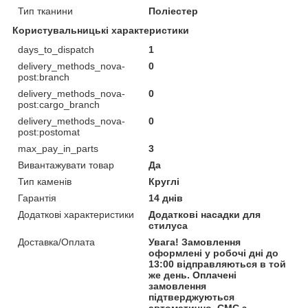
Тип тканини
Поліестер
Користувальницькі характеристики
days_to_dispatch
1
delivery_methods_nova-
0
post:branch
delivery_methods_nova-
0
post:cargo_branch
delivery_methods_nova-
0
post:postomat
max_pay_in_parts
3
Вивантажувати товар
Да
Тип каменів
Круглі
Гарантія
14 днів
Додаткові характеристики
Додаткові насадки для
стилуса
Доставка/Оплата
Увага! Замовлення
оформлені у робочі дні до
13:00 відправляються в той
же день. Оплачені
замовлення
підтверджуються
автоматично. СМС з