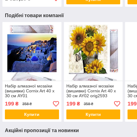
Подібні товари компанії
Набір алмазної мозаїки
Набір алмазної мозаїки
Набі
(вишивки) Cornix Art 40 x
(вишивки) Cornix Art 40 x
(виш
30 см AY01
30 см AY02 orig2593
30 с
199
199
199
₴
₴
358 ₴
358 ₴
Купити
Купити
Акційні пропозиції та новинки