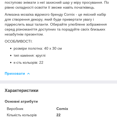
поступово знімати з неї захисний шар у міру просування. По
рівню складності освоїти її зможе навіть початківець.
Алмазна мозаїка відомого бренду
Cornix
- це якісний набір
для створення декору, який буде привертати увагу і
підкреслить ваші таланти. Обирайте улюблене зображення
серед різноманіття доступних та порадуйте своїх близьких
незабутнім презентом.
ОСОБЛИВОСТІ:
розміри полотна: 40 x 30 см
тип каміння: круглі
к-сть кольорів: 22
Приховати
Характеристики
Основні атрибути
Виробник
Cornix
Кількість кольорів
22