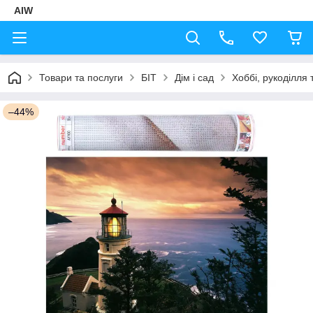
AIW
Товари та послуги
БІТ
Дім і сад
Хоббі, рукоділля 
–44%