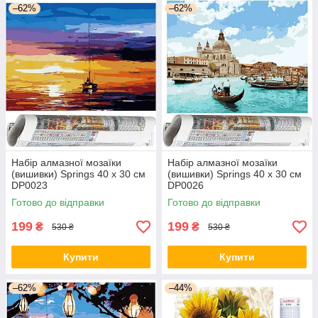
–62%
–62%
Набір алмазної мозаїки
Набір алмазної мозаїки
(вишивки) Springs 40 x 30 см
(вишивки) Springs 40 x 30 см
DP0023
DP0026
Готово до відправки
Готово до відправки
199
199
₴
₴
530 ₴
530 ₴
Купити
Купити
–62%
–44%