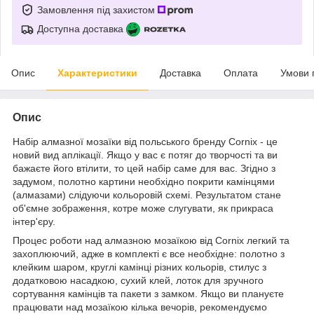
Замовлення під захистом
Доступна доставка
Опис
Характеристики
Доставка
Оплата
Умови 
Опис
Набір алмазної мозаїки від польського бренду
Cornix
- це
новий вид аплікації. Якщо у вас є потяг до творчості та ви
бажаєте його втілити, то цей набір саме для вас. Згідно з
задумом, полотно картини необхідно покрити камінцями
(алмазами) слідуючи кольоровій схемі. Результатом стане
об'ємне зображення, котре може слугувати, як прикраса
інтер'єру.
Процес роботи над алмазною мозаїкою від
Cornix
легкий та
захоплюючий, адже в комплекті є все необхідне: полотно з
клейким шаром, круглі камінці різних кольорів, стилус з
додатковою насадкою, сухий клей, лоток для зручного
сортування камінців та пакети з замком. Якщо ви плануєте
працювати над мозаїкою кілька вечорів, рекомендуємо