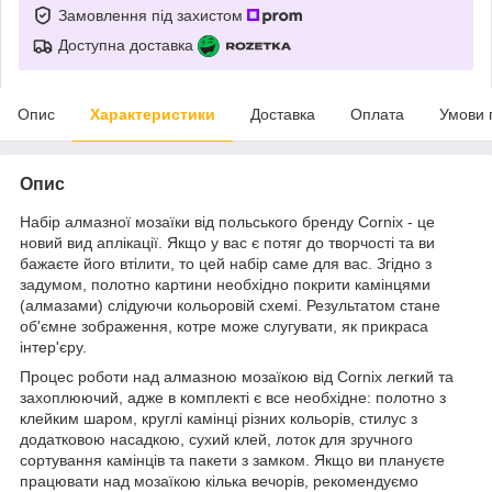
Замовлення під захистом
Доступна доставка
Опис
Характеристики
Доставка
Оплата
Умови 
Опис
Набір алмазної мозаїки від польського бренду
Cornix
- це
новий вид аплікації. Якщо у вас є потяг до творчості та ви
бажаєте його втілити, то цей набір саме для вас. Згідно з
задумом, полотно картини необхідно покрити камінцями
(алмазами) слідуючи кольоровій схемі. Результатом стане
об'ємне зображення, котре може слугувати, як прикраса
інтер'єру.
Процес роботи над алмазною мозаїкою від
Cornix
легкий та
захоплюючий, адже в комплекті є все необхідне: полотно з
клейким шаром, круглі камінці різних кольорів, стилус з
додатковою насадкою, сухий клей, лоток для зручного
сортування камінців та пакети з замком. Якщо ви плануєте
працювати над мозаїкою кілька вечорів, рекомендуємо