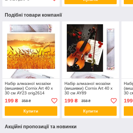
Подібні товари компанії
Набір алмазної мозаїки
Набір алмазної мозаїки
Набі
(вишивки) Cornix Art 40 x
(вишивки) Cornix Art 40 x
(виш
30 см AY23 orig2614
30 см AY89
30 с
199
199
199
₴
₴
358 ₴
358 ₴
Купити
Купити
Акційні пропозиції та новинки