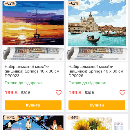
–62%
–62%
Набір алмазної мозаїки
Набір алмазної мозаїки
(вишивки) Springs 40 x 30 см
(вишивки) Springs 40 x 30 см
DP0023
DP0026
Готово до відправки
Готово до відправки
199
199
₴
₴
530 ₴
530 ₴
Купити
Купити
–62%
–44%