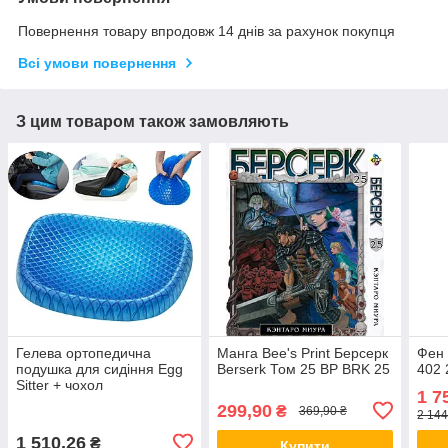
Повернення товару впродовж 14 днів за рахунок покупця
Всі умови повернення
З цим товаром також замовляють
Гелева ортопедична
Манга Bee's Print Берсерк
Фен 
подушка для сидіння Egg
Berserk Том 25 BP BRK 25
402 
Sitter + чохол
1 7
299,90
₴
369,90 ₴
2 144
1 510,26
₴
Купити