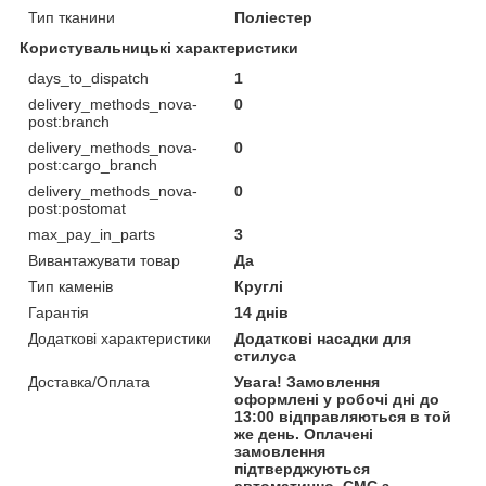
Тип тканини
Поліестер
Користувальницькі характеристики
days_to_dispatch
1
delivery_methods_nova-
0
post:branch
delivery_methods_nova-
0
post:cargo_branch
delivery_methods_nova-
0
post:postomat
max_pay_in_parts
3
Вивантажувати товар
Да
Тип каменів
Круглі
Гарантія
14 днів
Додаткові характеристики
Додаткові насадки для
стилуса
Доставка/Оплата
Увага! Замовлення
оформлені у робочі дні до
13:00 відправляються в той
же день. Оплачені
замовлення
підтверджуються
автоматично. СМС з