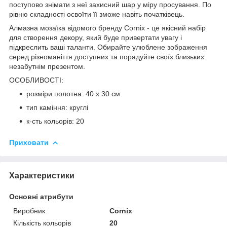
поступово знімати з неї захисний шар у міру просування. По
рівню складності освоїти її зможе навіть початківець.
Алмазна мозаїка відомого бренду
Cornix
- це якісний набір
для створення декору, який буде привертати увагу і
підкреслить ваші таланти. Обирайте улюблене зображення
серед різноманіття доступних та порадуйте своїх близьких
незабутнім презентом.
ОСОБЛИВОСТІ:
розміри полотна: 40 x 30 см
тип каміння: круглі
к-сть кольорів: 20
Приховати
Характеристики
Основні атрибути
Виробник
Cornix
Кількість кольорів
20