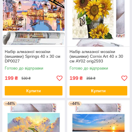
Набір алмазної мозаїки
Набір алмазної мозаїки
(вишивки) Springs 40 x 30 см
(вишивки) Cornix Art 40 x 30
DP0027
см AY02 orig2593
Готово до відправки
Готово до відправки
199
199
₴
₴
530 ₴
358 ₴
Купити
Купити
–44%
–44%