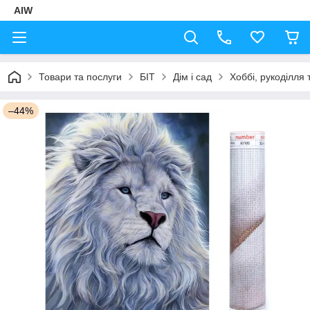
AIW
Товари та послуги
БІТ
Дім і сад
Хоббі, рукоділля 
–44%