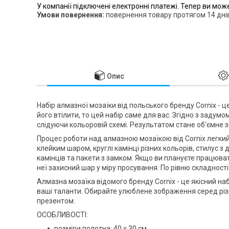
У компанії підключені електронні платежі. Тепер ви мож
повернення товару протягом 14 дні
Опис
Набір алмазної мозаїки від польського бренду
Cornix
- ц
його втілити, то цей набір саме для вас. Згідно з заду
слідуючи кольоровій схемі. Результатом стане об'ємне з
Процес роботи над алмазною мозаїкою від
Cornix
легкий
клейким шаром, круглі камінці різних кольорів, стилус 
камінців та пакети з замком. Якщо ви плануєте працюва
неї захисний шар у міру просування. По рівню складності
Алмазна мозаїка відомого бренду
Cornix
- це якісний на
ваші таланти. Обирайте улюблене зображення серед різ
презентом.
ОСОБЛИВОСТІ:
розміри полотна: 40 x 30 см