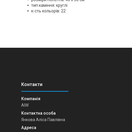
тип каміння: круглі
к-сть кольорів: 22
AIW
Янкова Аліса Павлівна