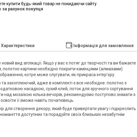
ете купити будь-який товар не покидаючи сайту.
в
за рахунок покупця
Характеристики
Інформація для замовлення
е новий вид аплікації. Якщо у вас є потяг до творчості та ви бажаєте
мом, полотно картини необхідно покрити камінцями (алмазами)
ображення, котре може слугувати, як прикраса інтер'єру.
 та захоплюючий, адже в комплекті є все необхідне: полотно з
з додатковою насадкою, сухий клей, лоток для зручного сортування
ти над мозаїкою кілька вечорів, рекомендуємо поступово знімати з
 освоїти її зможе навіть початківець.
бір для створення декору, який буде привертати увагу і підкреслить
номаніття доступних та порадуйте своїх близьких незабутнім