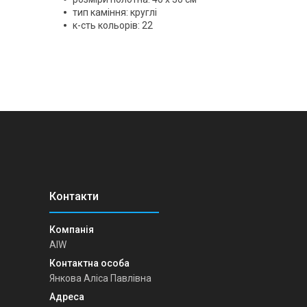
тип каміння: круглі
к-сть кольорів: 22
AIW
Янкова Аліса Павлівна