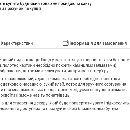
ете купити будь-який товар не покидаючи сайту.
в
за рахунок покупця
Характеристики
Інформація для замовлення
е новий вид аплікації. Якщо у вас є потяг до творчості та ви бажаєте
мом, полотно картини необхідно покрити камінцями (алмазами)
ображення, котре може слугувати, як прикраса інтер'єру.
 та захоплюючий, адже в комплекті є все необхідне: полотно з
з додатковою насадкою, сухий клей, лоток для зручного сортування
ти над мозаїкою кілька вечорів, рекомендуємо поступово знімати з
 освоїти її зможе навіть початківець.
бір для створення декору, який буде привертати увагу і підкреслить
номаніття доступних та порадуйте своїх близьких незабутнім