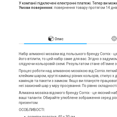
У компанії підключені електронні платежі. Тепер ви мож
повернення товару протягом 14 дні
Опис
Набір алмазної мозаїки від польського бренду
Cornix
- ц
його втілити, то цей набір саме для вас. Згідно з заду
слідуючи кольоровій схемі. Результатом стане об'ємне з
Процес роботи над алмазною мозаїкою від
Cornix
легкий
клейким шаром, круглі камінці різних кольорів, стилус 
камінців та пакети з замком. Якщо ви плануєте працюва
неї захисний шар у міру просування. По рівню складності
Алмазна мозаїка відомого бренду
Cornix
- це якісний на
ваші таланти. Обирайте улюблене зображення серед різ
презентом.
ОСОБЛИВОСТІ:
розміри полотна: 40 x 30 см