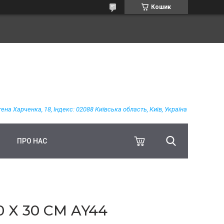
Кошик
гена Харченка, 18, Індекс: 02088 Київська область, Київ, Україна
ПРО НАС
 X 30 СМ AY44