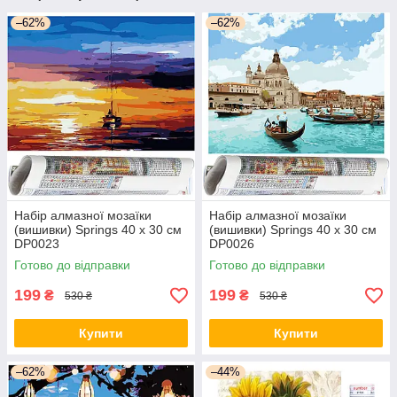
–62%
–62%
Набір алмазної мозаїки
Набір алмазної мозаїки
(вишивки) Springs 40 x 30 см
(вишивки) Springs 40 x 30 см
DP0023
DP0026
Готово до відправки
Готово до відправки
199
199
₴
₴
530 ₴
530 ₴
Купити
Купити
–62%
–44%