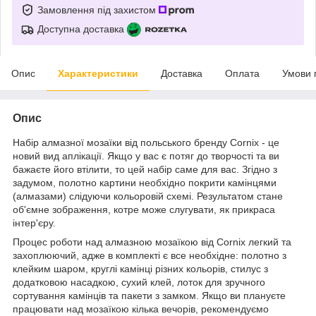
Замовлення під захистом
Доступна доставка
Опис
Характеристики
Доставка
Оплата
Умови 
Опис
Набір алмазної мозаїки від польського бренду
Cornix
- це
новий вид аплікації. Якщо у вас є потяг до творчості та ви
бажаєте його втілити, то цей набір саме для вас. Згідно з
задумом, полотно картини необхідно покрити камінцями
(алмазами) слідуючи кольоровій схемі. Результатом стане
об'ємне зображення, котре може слугувати, як прикраса
інтер'єру.
Процес роботи над алмазною мозаїкою від
Cornix
легкий та
захоплюючий, адже в комплекті є все необхідне: полотно з
клейким шаром, круглі камінці різних кольорів, стилус з
додатковою насадкою, сухий клей, лоток для зручного
сортування камінців та пакети з замком. Якщо ви плануєте
працювати над мозаїкою кілька вечорів, рекомендуємо