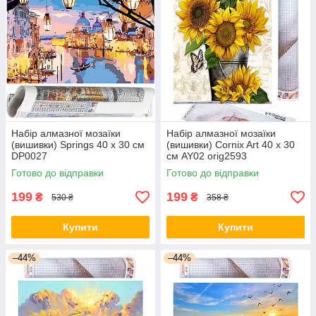
Набір алмазної мозаїки
Набір алмазної мозаїки
(вишивки) Springs 40 x 30 см
(вишивки) Cornix Art 40 x 30
DP0027
см AY02 orig2593
Готово до відправки
Готово до відправки
199
199
₴
₴
530 ₴
358 ₴
Купити
Купити
–44%
–44%