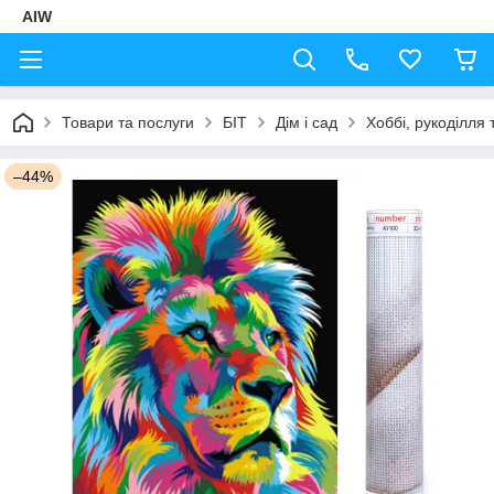
AIW
Товари та послуги
БІТ
Дім і сад
Хоббі, рукоділля 
–44%