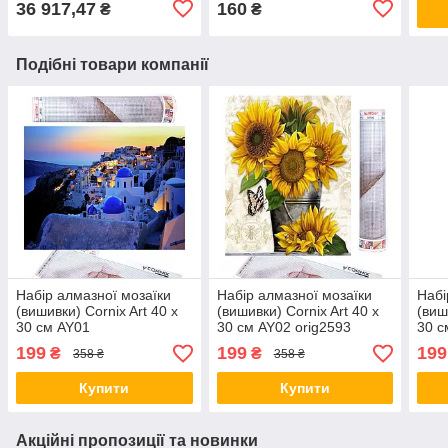
36 917,47
160
₴
₴
Подібні товари компанії
Набір алмазної мозаїки
Набір алмазної мозаїки
Набі
(вишивки) Cornix Art 40 x
(вишивки) Cornix Art 40 x
(виш
30 см AY01
30 см AY02 orig2593
30 с
199
199
199
₴
₴
358 ₴
358 ₴
Купити
Купити
Акційні пропозиції та новинки