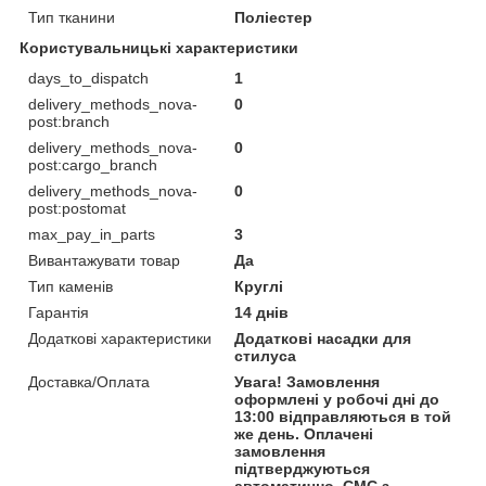
Тип тканини
Поліестер
Користувальницькі характеристики
days_to_dispatch
1
delivery_methods_nova-
0
post:branch
delivery_methods_nova-
0
post:cargo_branch
delivery_methods_nova-
0
post:postomat
max_pay_in_parts
3
Вивантажувати товар
Да
Тип каменів
Круглі
Гарантія
14 днів
Додаткові характеристики
Додаткові насадки для
стилуса
Доставка/Оплата
Увага! Замовлення
оформлені у робочі дні до
13:00 відправляються в той
же день. Оплачені
замовлення
підтверджуються
автоматично. СМС з