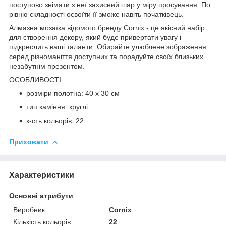
поступово знімати з неї захисний шар у міру просування. По
рівню складності освоїти її зможе навіть початківець.
Алмазна мозаїка відомого бренду
Cornix
- це якісний набір
для створення декору, який буде привертати увагу і
підкреслить ваші таланти. Обирайте улюблене зображення
серед різноманіття доступних та порадуйте своїх близьких
незабутнім презентом.
ОСОБЛИВОСТІ:
розміри полотна: 40 x 30 см
тип каміння: круглі
к-сть кольорів: 22
Приховати
Характеристики
Основні атрибути
Виробник
Cornix
Кількість кольорів
22