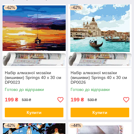
–62%
–62%
Набір алмазної мозаїки
Набір алмазної мозаїки
(вишивки) Springs 40 x 30 см
(вишивки) Springs 40 x 30 см
DP0023
DP0026
Готово до відправки
Готово до відправки
199
199
₴
₴
530 ₴
530 ₴
Купити
Купити
–62%
–44%