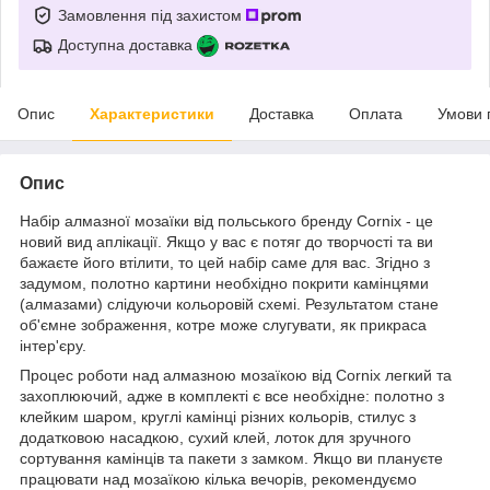
Замовлення під захистом
Доступна доставка
Опис
Характеристики
Доставка
Оплата
Умови 
Опис
Набір алмазної мозаїки від польського бренду
Cornix
- це
новий вид аплікації. Якщо у вас є потяг до творчості та ви
бажаєте його втілити, то цей набір саме для вас. Згідно з
задумом, полотно картини необхідно покрити камінцями
(алмазами) слідуючи кольоровій схемі. Результатом стане
об'ємне зображення, котре може слугувати, як прикраса
інтер'єру.
Процес роботи над алмазною мозаїкою від
Cornix
легкий та
захоплюючий, адже в комплекті є все необхідне: полотно з
клейким шаром, круглі камінці різних кольорів, стилус з
додатковою насадкою, сухий клей, лоток для зручного
сортування камінців та пакети з замком. Якщо ви плануєте
працювати над мозаїкою кілька вечорів, рекомендуємо