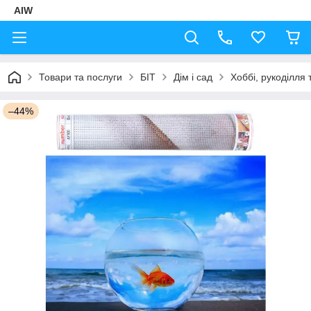
AIW
Товари та послуги
БІТ
Дім і сад
Хоббі, рукоділля 
–44%