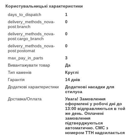
Користувальницькі характеристики
days_to_dispatch
1
delivery_methods_nova-
0
post:branch
delivery_methods_nova-
0
post:cargo_branch
delivery_methods_nova-
0
post:postomat
max_pay_in_parts
3
Вивантажувати товар
Да
Тип каменів
Круглі
Гарантія
14 днів
Додаткові характеристики
Додаткові насадки для
стилуса
Доставка/Оплата
Увага! Замовлення
оформлені у робочі дні до
13:00 відправляються в той
же день. Оплачені
замовлення
підтверджуються
автоматично. СМС з
номером ТТН надсилається