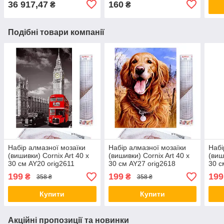
36 917,47
160
₴
₴
Подібні товари компанії
Набір алмазної мозаїки
Набір алмазної мозаїки
Набі
(вишивки) Cornix Art 40 x
(вишивки) Cornix Art 40 x
(виш
30 см AY20 orig2611
30 см AY27 orig2618
30 с
199
199
199
₴
₴
358 ₴
358 ₴
Купити
Купити
Акційні пропозиції та новинки