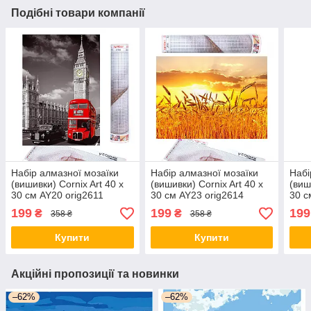
Подібні товари компанії
Набір алмазної мозаїки
Набір алмазної мозаїки
Набі
(вишивки) Cornix Art 40 x
(вишивки) Cornix Art 40 x
(виш
30 см AY20 orig2611
30 см AY23 orig2614
30 с
199
199
199
₴
₴
358 ₴
358 ₴
Купити
Купити
Акційні пропозиції та новинки
–62%
–62%