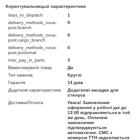
Користувальницькі характеристики
days_to_dispatch
1
delivery_methods_nova-
0
post:branch
delivery_methods_nova-
0
post:cargo_branch
delivery_methods_nova-
0
post:postomat
max_pay_in_parts
3
Вивантажувати товар
Да
Тип каменів
Круглі
Гарантія
14 днів
Додаткові характеристики
Додаткові насадки для
стилуса
Доставка/Оплата
Увага! Замовлення
оформлені у робочі дні до
13:00 відправляються в той
же день. Оплачені
замовлення
підтверджуються
автоматично. СМС з
номером ТТН надсилається