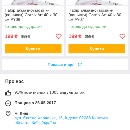
Набір алмазної мозаїки
Набір алмазної мозаїки
(вишивки) Cornix Art 40 x 30
(вишивки) Cornix Art 40 x 30
см AY06
см AY07
Готово до відправки
Готово до відправки
199
199
₴
₴
358 ₴
358 ₴
Купити
Купити
Показати ще
Про нас
91% позитивних з 1003 відгуків за рік
Працює з 26.05.2017
м. Київ
вул. Євгена Харченка, 18, Індекс: 02088 Київська
область, Київ, Україна