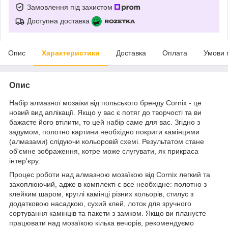
Замовлення під захистом
Доступна доставка
Опис
Характеристики
Доставка
Оплата
Умови 
Опис
Набір алмазної мозаїки від польського бренду
Cornix
- це
новий вид аплікації. Якщо у вас є потяг до творчості та ви
бажаєте його втілити, то цей набір саме для вас. Згідно з
задумом, полотно картини необхідно покрити камінцями
(алмазами) слідуючи кольоровій схемі. Результатом стане
об'ємне зображення, котре може слугувати, як прикраса
інтер'єру.
Процес роботи над алмазною мозаїкою від
Cornix
легкий та
захоплюючий, адже в комплекті є все необхідне: полотно з
клейким шаром, круглі камінці різних кольорів, стилус з
додатковою насадкою, сухий клей, лоток для зручного
сортування камінців та пакети з замком. Якщо ви плануєте
працювати над мозаїкою кілька вечорів, рекомендуємо