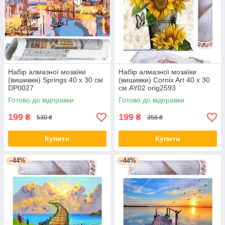
Набір алмазної мозаїки
Набір алмазної мозаїки
(вишивки) Springs 40 x 30 см
(вишивки) Cornix Art 40 x 30
DP0027
см AY02 orig2593
Готово до відправки
Готово до відправки
199
199
₴
₴
530 ₴
358 ₴
Купити
Купити
–44%
–44%