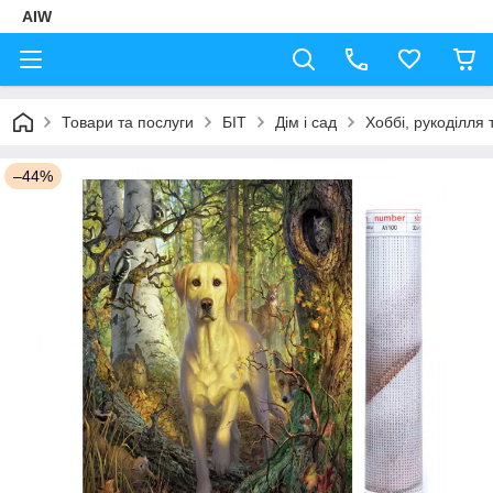
AIW
Товари та послуги
БІТ
Дім і сад
Хоббі, рукоділля 
–44%