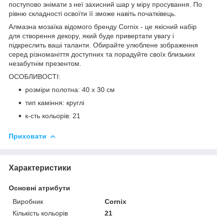
поступово знімати з неї захисний шар у міру просування. По
рівню складності освоїти її зможе навіть початківець.
Алмазна мозаїка відомого бренду
Cornix
- це якісний набір
для створення декору, який буде привертати увагу і
підкреслить ваші таланти. Обирайте улюблене зображення
серед різноманіття доступних та порадуйте своїх близьких
незабутнім презентом.
ОСОБЛИВОСТІ:
розміри полотна: 40 x 30 см
тип каміння: круглі
к-сть кольорів: 21
Приховати
Характеристики
Основні атрибути
Виробник
Cornix
Кількість кольорів
21