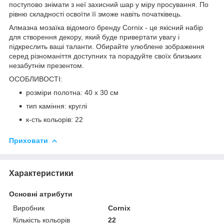
поступово знімати з неї захисний шар у міру просування. По
рівню складності освоїти її зможе навіть початківець.
Алмазна мозаїка відомого бренду
Cornix
- це якісний набір
для створення декору, який буде привертати увагу і
підкреслить ваші таланти. Обирайте улюблене зображення
серед різноманіття доступних та порадуйте своїх близьких
незабутнім презентом.
ОСОБЛИВОСТІ:
розміри полотна: 40 x 30 см
тип каміння: круглі
к-сть кольорів: 22
Приховати
Характеристики
Основні атрибути
Виробник
Cornix
Кількість кольорів
22