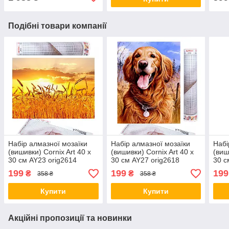
Подібні товари компанії
Набір алмазної мозаїки
Набір алмазної мозаїки
Набі
(вишивки) Cornix Art 40 x
(вишивки) Cornix Art 40 x
(виш
30 см AY23 orig2614
30 см AY27 orig2618
30 с
199
199
199
₴
₴
358 ₴
358 ₴
Купити
Купити
Акційні пропозиції та новинки