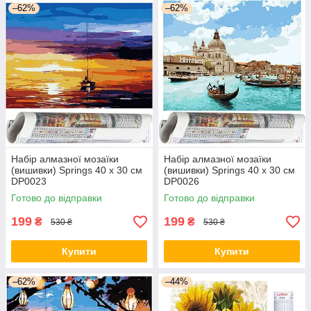
–62%
–62%
Набір алмазної мозаїки
Набір алмазної мозаїки
(вишивки) Springs 40 x 30 см
(вишивки) Springs 40 x 30 см
DP0023
DP0026
Готово до відправки
Готово до відправки
199
199
₴
₴
530 ₴
530 ₴
Купити
Купити
–62%
–44%