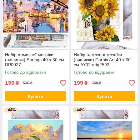
Набір алмазної мозаїки
Набір алмазної мозаїки
(вишивки) Springs 40 x 30 см
(вишивки) Cornix Art 40 x 30
DP0027
см AY02 orig2593
Готово до відправки
Готово до відправки
199
199
₴
₴
530 ₴
358 ₴
Купити
Купити
–44%
–44%