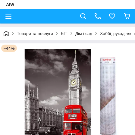
AIW
Товари та послуги
БІТ
Дім і сад
Хоббі, рукоділля 
–44%