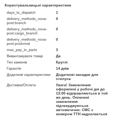
Користувальницькі характеристики
days_to_dispatch
1
delivery_methods_nova-
0
post:branch
delivery_methods_nova-
0
post:cargo_branch
delivery_methods_nova-
0
post:postomat
max_pay_in_parts
3
Вивантажувати товар
Да
Тип каменів
Круглі
Гарантія
14 днів
Додаткові характеристики
Додаткові насадки для
стилуса
Доставка/Оплата
Увага! Замовлення
оформлені у робочі дні до
13:00 відправляються в той
же день. Оплачені
замовлення
підтверджуються
автоматично. СМС з
номером ТТН надсилається