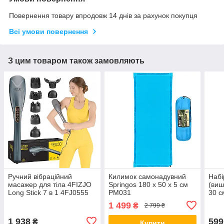
Повернення товару впродовж 14 днів за рахунок покупця
Всі умови повернення
З цим товаром також замовляють
Ручний вібраційний
Килимок самонадувний
Набі
масажер для тіла 4FIZJO
Springos 180 x 50 x 5 см
(виш
Long Stick 7 в 1 4FJ0555
PM031
30 с
Grey
1 499
₴
2 799 ₴
1 938
599
₴
Купити