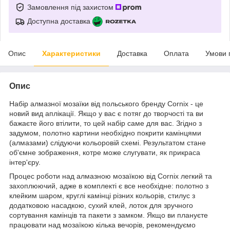
Замовлення під захистом
Доступна доставка
Опис
Характеристики
Доставка
Оплата
Умови 
Опис
Набір алмазної мозаїки від польського бренду
Cornix
- це
новий вид аплікації. Якщо у вас є потяг до творчості та ви
бажаєте його втілити, то цей набір саме для вас. Згідно з
задумом, полотно картини необхідно покрити камінцями
(алмазами) слідуючи кольоровій схемі. Результатом стане
об'ємне зображення, котре може слугувати, як прикраса
інтер'єру.
Процес роботи над алмазною мозаїкою від
Cornix
легкий та
захоплюючий, адже в комплекті є все необхідне: полотно з
клейким шаром, круглі камінці різних кольорів, стилус з
додатковою насадкою, сухий клей, лоток для зручного
сортування камінців та пакети з замком. Якщо ви плануєте
працювати над мозаїкою кілька вечорів, рекомендуємо