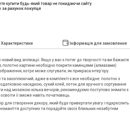
ете купити будь-який товар не покидаючи сайту.
в
за рахунок покупця
Характеристики
Інформація для замовлення
е новий вид аплікації. Якщо у вас є потяг до творчості та ви бажаєте
мом, полотно картини необхідно покрити камінцями (алмазами)
ображення, котре може слугувати, як прикраса інтер'єру.
 та захоплюючий, адже в комплекті є все необхідне: полотно з
з додатковою насадкою, сухий клей, лоток для зручного сортування
ти над мозаїкою кілька вечорів, рекомендуємо поступово знімати з
 освоїти її зможе навіть початківець.
бір для створення декору, який буде привертати увагу і підкреслить
номаніття доступних та порадуйте своїх близьких незабутнім