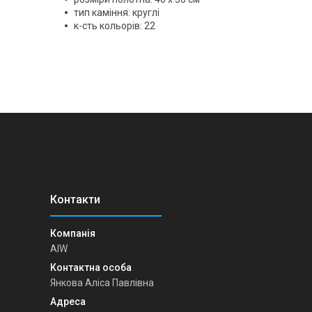
тип каміння: круглі
к-сть кольорів: 22
AIW
Янкова Аліса Павлівна