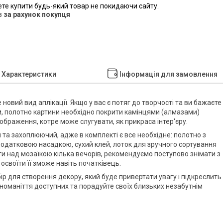
ете купити будь-який товар не покидаючи сайту.
в
за рахунок покупця
Характеристики
Інформація для замовлення
е новий вид аплікації. Якщо у вас є потяг до творчості та ви бажаєте
мом, полотно картини необхідно покрити камінцями (алмазами)
ображення, котре може слугувати, як прикраса інтер'єру.
 та захоплюючий, адже в комплекті є все необхідне: полотно з
з додатковою насадкою, сухий клей, лоток для зручного сортування
ти над мозаїкою кілька вечорів, рекомендуємо поступово знімати з
 освоїти її зможе навіть початківець.
бір для створення декору, який буде привертати увагу і підкреслить
номаніття доступних та порадуйте своїх близьких незабутнім