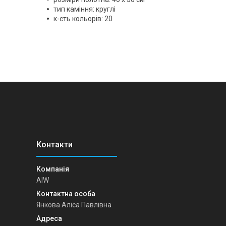
тип каміння: круглі
к-сть кольорів: 20
AIW
Янкова Аліса Павлівна