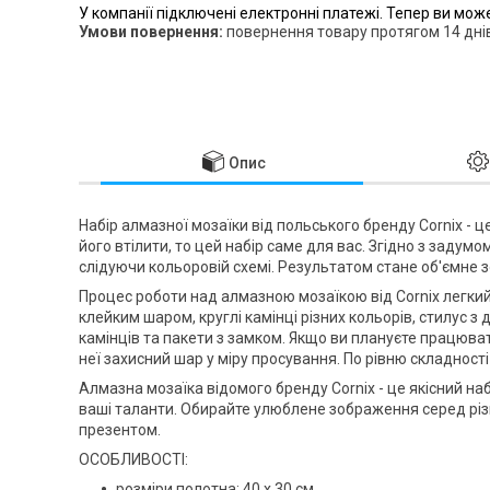
У компанії підключені електронні платежі. Тепер ви мож
повернення товару протягом 14 дні
Опис
Набір алмазної мозаїки від польського бренду
Cornix
- ц
його втілити, то цей набір саме для вас. Згідно з заду
слідуючи кольоровій схемі. Результатом стане об'ємне з
Процес роботи над алмазною мозаїкою від
Cornix
легкий
клейким шаром, круглі камінці різних кольорів, стилус 
камінців та пакети з замком. Якщо ви плануєте працюва
неї захисний шар у міру просування. По рівню складності
Алмазна мозаїка відомого бренду
Cornix
- це якісний на
ваші таланти. Обирайте улюблене зображення серед різ
презентом.
ОСОБЛИВОСТІ:
розміри полотна: 40 x 30 см