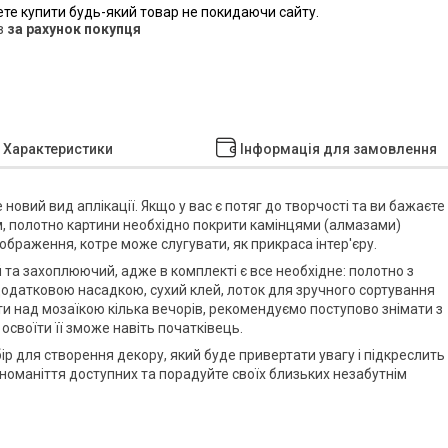
ете купити будь-який товар не покидаючи сайту.
в
за рахунок покупця
Характеристики
Інформація для замовлення
е новий вид аплікації. Якщо у вас є потяг до творчості та ви бажаєте
мом, полотно картини необхідно покрити камінцями (алмазами)
ображення, котре може слугувати, як прикраса інтер'єру.
 та захоплюючий, адже в комплекті є все необхідне: полотно з
з додатковою насадкою, сухий клей, лоток для зручного сортування
ти над мозаїкою кілька вечорів, рекомендуємо поступово знімати з
 освоїти її зможе навіть початківець.
бір для створення декору, який буде привертати увагу і підкреслить
номаніття доступних та порадуйте своїх близьких незабутнім