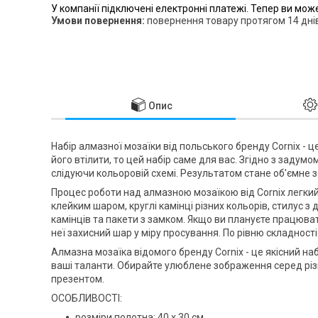
У компанії підключені електронні платежі. Тепер ви мож
повернення товару протягом 14 дні
Опис
Набір алмазної мозаїки від польського бренду
Cornix
- ц
його втілити, то цей набір саме для вас. Згідно з заду
слідуючи кольоровій схемі. Результатом стане об'ємне з
Процес роботи над алмазною мозаїкою від
Cornix
легкий
клейким шаром, круглі камінці різних кольорів, стилус 
камінців та пакети з замком. Якщо ви плануєте працюва
неї захисний шар у міру просування. По рівню складності
Алмазна мозаїка відомого бренду
Cornix
- це якісний на
ваші таланти. Обирайте улюблене зображення серед різ
презентом.
ОСОБЛИВОСТІ:
розміри полотна: 40 x 30 см