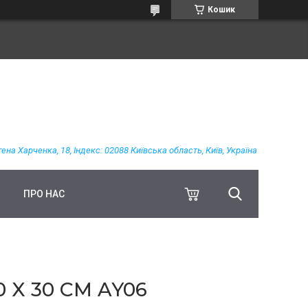
Кошик
гена Харченка, 18, Індекс: 02088 Київська область, Київ, Україна
ПРО НАС
 X 30 СМ AY06