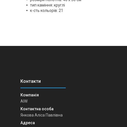
тип каміння: круглі
к-сть кольорів: 21
AIW
Янкова Аліса Павлівна