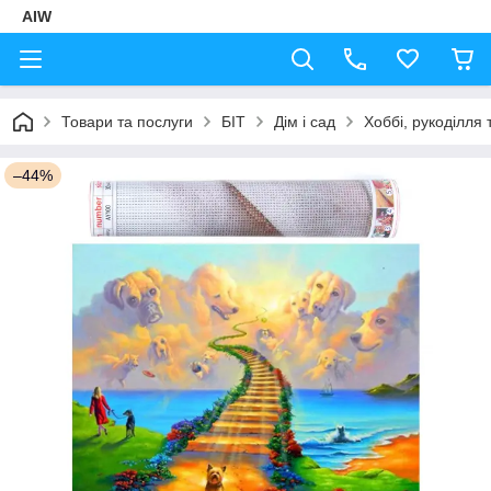
AIW
Товари та послуги
БІТ
Дім і сад
Хоббі, рукоділля 
–44%