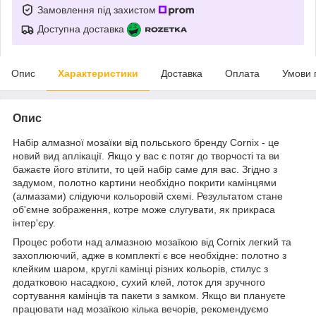
Замовлення під захистом
Доступна доставка
Опис
Характеристики
Доставка
Оплата
Умови 
Опис
Набір алмазної мозаїки від польського бренду
Cornix
- це
новий вид аплікації. Якщо у вас є потяг до творчості та ви
бажаєте його втілити, то цей набір саме для вас. Згідно з
задумом, полотно картини необхідно покрити камінцями
(алмазами) слідуючи кольоровій схемі. Результатом стане
об'ємне зображення, котре може слугувати, як прикраса
інтер'єру.
Процес роботи над алмазною мозаїкою від
Cornix
легкий та
захоплюючий, адже в комплекті є все необхідне: полотно з
клейким шаром, круглі камінці різних кольорів, стилус з
додатковою насадкою, сухий клей, лоток для зручного
сортування камінців та пакети з замком. Якщо ви плануєте
працювати над мозаїкою кілька вечорів, рекомендуємо