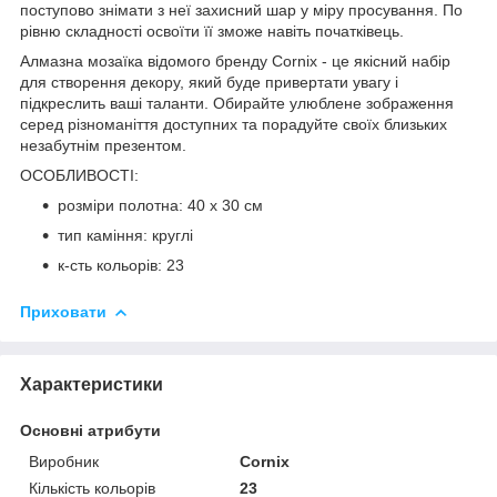
поступово знімати з неї захисний шар у міру просування. По
рівню складності освоїти її зможе навіть початківець.
Алмазна мозаїка відомого бренду
Cornix
- це якісний набір
для створення декору, який буде привертати увагу і
підкреслить ваші таланти. Обирайте улюблене зображення
серед різноманіття доступних та порадуйте своїх близьких
незабутнім презентом.
ОСОБЛИВОСТІ:
розміри полотна: 40 x 30 см
тип каміння: круглі
к-сть кольорів: 23
Приховати
Характеристики
Основні атрибути
Виробник
Cornix
Кількість кольорів
23