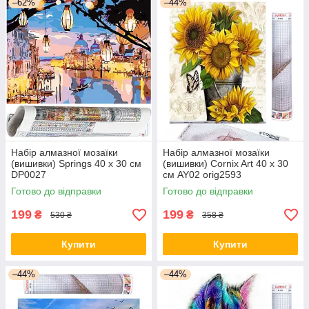
–62%
–44%
Набір алмазної мозаїки
Набір алмазної мозаїки
(вишивки) Springs 40 x 30 см
(вишивки) Cornix Art 40 x 30
DP0027
см AY02 orig2593
Готово до відправки
Готово до відправки
199
199
₴
₴
530 ₴
358 ₴
Купити
Купити
–44%
–44%