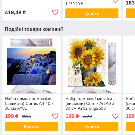
163
1 259,20 ₴
419,48
₴
Купити
Подібні товари компанії
Набір алмазної мозаїки
Набір алмазної мозаїки
Набі
(вишивки) Cornix Art 40 x
(вишивки) Cornix Art 40 x
(виш
30 см AY01
30 см AY02 orig2593
30 с
199
199
199
₴
₴
358 ₴
358 ₴
Купити
Купити