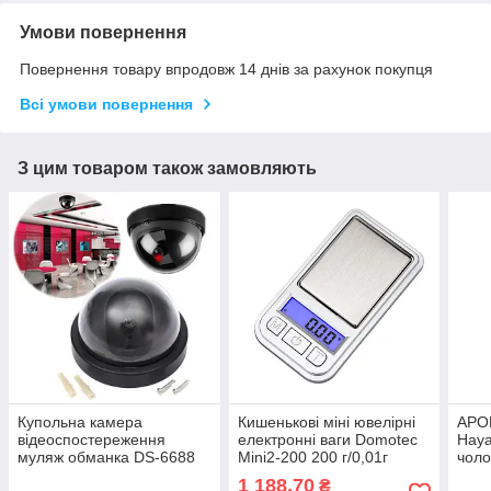
Умови повернення
Повернення товару впродовж 14 днів за рахунок покупця
Всі умови повернення
З цим товаром також замовляють
Купольна камера
Кишенькові міні ювелірні
АРО
відеоспостереження
електронні ваги Domotec
Hayat
муляж обманка DS-6688
Mini2-200 200 г/0,01г
чоло
(0963)
(3622) aiw 845 I494
паху
1 188,70
₴