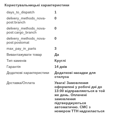
Користувальницькі характеристики
days_to_dispatch
1
delivery_methods_nova-
0
post:branch
delivery_methods_nova-
0
post:cargo_branch
delivery_methods_nova-
0
post:postomat
max_pay_in_parts
3
Вивантажувати товар
Да
Тип каменів
Круглі
Гарантія
14 днів
Додаткові характеристики
Додаткові насадки для
стилуса
Доставка/Оплата
Увага! Замовлення
оформлені у робочі дні до
13:00 відправляються в той
же день. Оплачені
замовлення
підтверджуються
автоматично. СМС з
номером ТТН надсилається