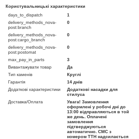
Користувальницькі характеристики
days_to_dispatch
1
delivery_methods_nova-
0
post:branch
delivery_methods_nova-
0
post:cargo_branch
delivery_methods_nova-
0
post:postomat
max_pay_in_parts
3
Вивантажувати товар
Да
Тип каменів
Круглі
Гарантія
14 днів
Додаткові характеристики
Додаткові насадки для
стилуса
Доставка/Оплата
Увага! Замовлення
оформлені у робочі дні до
13:00 відправляються в той
же день. Оплачені
замовлення
підтверджуються
автоматично. СМС з
номером ТТН надсилається