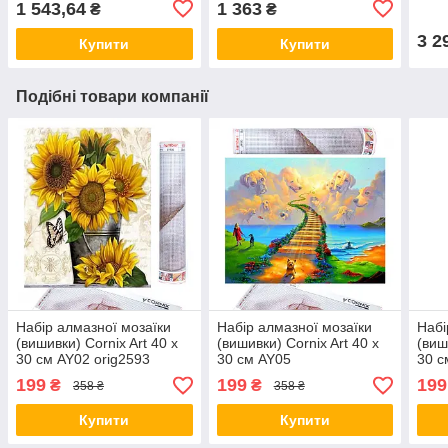
1 543,64
1 363
₴
₴
3 2
Купити
Купити
Подібні товари компанії
Набір алмазної мозаїки
Набір алмазної мозаїки
Набі
(вишивки) Cornix Art 40 x
(вишивки) Cornix Art 40 x
(виш
30 см AY02 orig2593
30 см AY05
30 с
199
199
199
₴
₴
358 ₴
358 ₴
Купити
Купити