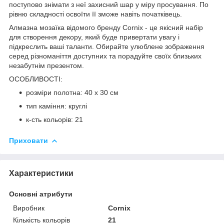
поступово знімати з неї захисний шар у міру просування. По
рівню складності освоїти її зможе навіть початківець.
Алмазна мозаїка відомого бренду
Cornix
- це якісний набір
для створення декору, який буде привертати увагу і
підкреслить ваші таланти. Обирайте улюблене зображення
серед різноманіття доступних та порадуйте своїх близьких
незабутнім презентом.
ОСОБЛИВОСТІ:
розміри полотна: 40 x 30 см
тип каміння: круглі
к-сть кольорів: 21
Приховати
Характеристики
Основні атрибути
Виробник
Cornix
Кількість кольорів
21