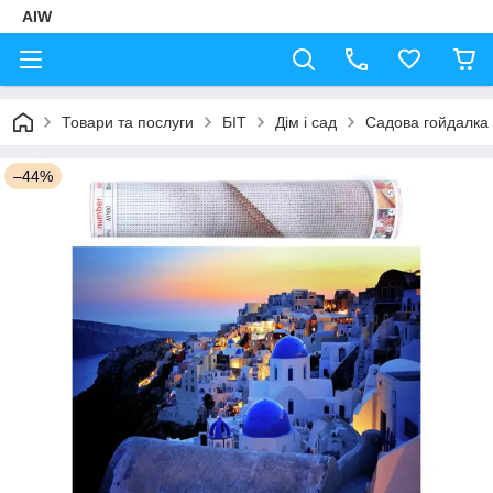
AIW
Товари та послуги
БІТ
Дім і сад
Садова гойдалка
–44%