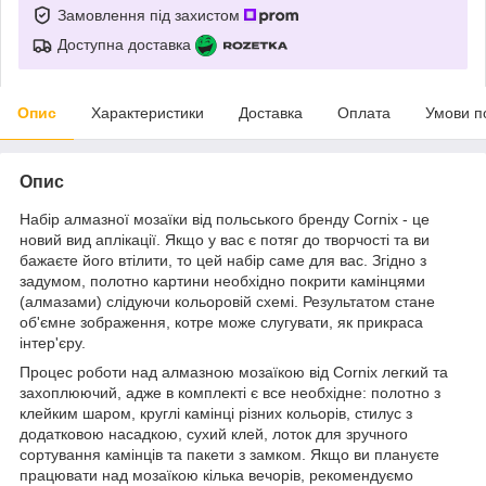
Замовлення під захистом
Доступна доставка
Опис
Характеристики
Доставка
Оплата
Умови п
Опис
Набір алмазної мозаїки від польського бренду
Cornix
- це
новий вид аплікації. Якщо у вас є потяг до творчості та ви
бажаєте його втілити, то цей набір саме для вас. Згідно з
задумом, полотно картини необхідно покрити камінцями
(алмазами) слідуючи кольоровій схемі. Результатом стане
об'ємне зображення, котре може слугувати, як прикраса
інтер'єру.
Процес роботи над алмазною мозаїкою від
Cornix
легкий та
захоплюючий, адже в комплекті є все необхідне: полотно з
клейким шаром, круглі камінці різних кольорів, стилус з
додатковою насадкою, сухий клей, лоток для зручного
сортування камінців та пакети з замком. Якщо ви плануєте
працювати над мозаїкою кілька вечорів, рекомендуємо