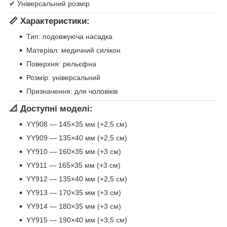
✔ Універсальний розмір
📏
Характеристики:
Тип: подовжуюча насадка
Матеріал: медичний силікон
Поверхня: рельєфна
Розмір: універсальний
Призначення: для чоловіків
📐
Доступні моделі:
YY908 — 145×35 мм (+2,5 см)
YY909 — 135×40 мм (+2,5 см)
YY910 — 160×35 мм (+3 см)
YY911 — 165×35 мм (+3 см)
YY912 — 135×40 мм (+2,5 см)
YY913 — 170×35 мм (+3 см)
YY914 — 180×35 мм (+3 см)
YY915 — 190×40 мм (+3,5 см)