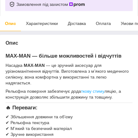
Замовлення під захистом
Опис
Характеристики
Доставка
Оплата
Умови п
Опис
MAX-MAN — більше можливостей і відчуттів
Насадка
MAX-MAN
— це зручний аксесуар для
урізноманітнення відчуттів. Виготовлена з м’якого медичного
силікону, вона комфортна у використанні та легко
надягається.
Рельєфна поверхня забезпечує дода
ткову стиму
ляцію, а
конструкція дозволяє збільшити довжину та товщину.
🔥
Переваги:
✔ Збільшення довжини та об’єму
✔ Рельєфна текстура
✔ М’який та безпечний матеріал
✔ Зручне використання