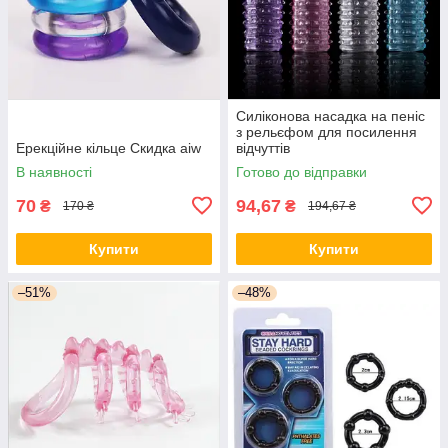
Силіконова насадка на пеніс
з рельєфом для посилення
Ерекційне кільце Скидка aiw
відчуттів
В наявності
Готово до відправки
70
94,67
₴
₴
170 ₴
194,67 ₴
Купити
Купити
–51%
–48%