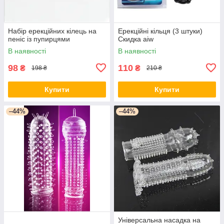
Набір ерекційних кілець на
Ерекційні кільця (3 штуки)
пеніс із пупирцями
Скидка aiw
В наявності
В наявності
98
110
₴
₴
198 ₴
210 ₴
Купити
Купити
–44%
–44%
Універсальна насадка на