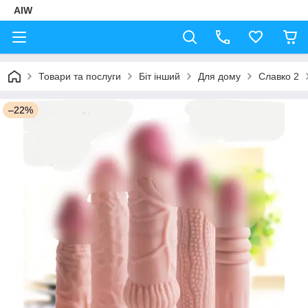
AIW
Товари та послуги
Біт інший
Для дому
Славко 2
–22%