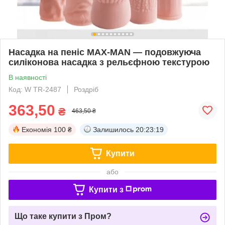
Насадка на пеніс MAX-MAN — подовжуюча
силіконова насадка з рельєфною текстурою
В наявності
Код: W TR-2487
Роздріб
363,50
₴
463,50 ₴
Економія
100 ₴
Залишилось
20:23:18
Купити
або
Купити з
Що таке купити з Пром?