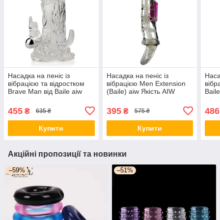
Насадка на пеніс із
Насадка на пеніс із
Наса
вібрацією та відростком
вібрацією Men Extension
вібр
Brave Man від Baile aiw
(Baile) aiw Якість AIW
Bail
Якість AIW Or270
Or228
455
395
486
₴
₴
635 ₴
575 ₴
Купити
Купити
Акційні пропозиції та новинки
–59%
–51%