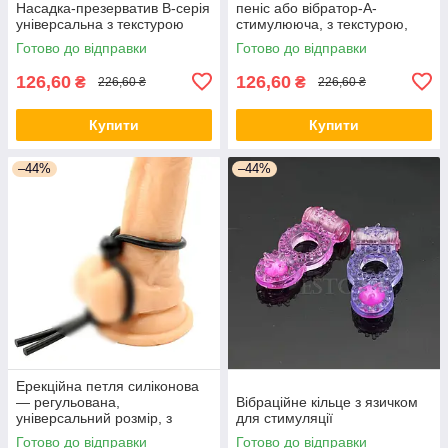
Насадка-презерватив В-серія
пеніс або вібратор-А-
універсальна з текстурою
стимулююча, з текстурою,
посилення відчуттів
Готово до відправки
Готово до відправки
126,60
126,60
₴
₴
226,60 ₴
226,60 ₴
Купити
Купити
–44%
–44%
Ерекційна петля силіконова
— регульована,
Вібраційне кільце з язичком
універсальний розмір, з
для стимуляції
фіксатором
Готово до відправки
Готово до відправки