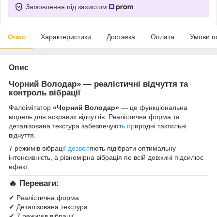
Замовлення під захистом
Опис
Характеристики
Доставка
Оплата
Умови п
Опис
Чорний Володар» — реалістичні відчуття та
контроль вібрації
Фалоімітатор
«Чорний Володар»
— це функціональна
модель для яскравих відчуттів. Реалістична форма та
деталізована текстура забезпечуют
ь пр
иродні тактильні
відчуття.
7 режимів вібрац
ії дозвол
яють підібрати оптимальну
інтенсивність, а рівномірна вібрація по всій довжині підсилює
ефект.
🔥
Переваги:
✔ Реалістична форма
✔ Деталізована текстура
✔ 7 режимів вібрації