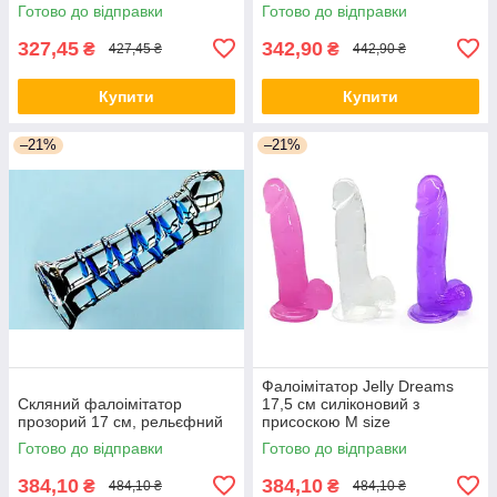
температурний ефект
Готово до відправки
Готово до відправки
327,45
342,90
₴
₴
427,45 ₴
442,90 ₴
Купити
Купити
–21%
–21%
Фалоімітатор Jelly Dreams
Скляний фалоімітатор
17,5 см силіконовий з
прозорий 17 см, рельєфний
присоскою M size
Готово до відправки
Готово до відправки
384,10
384,10
₴
₴
484,10 ₴
484,10 ₴