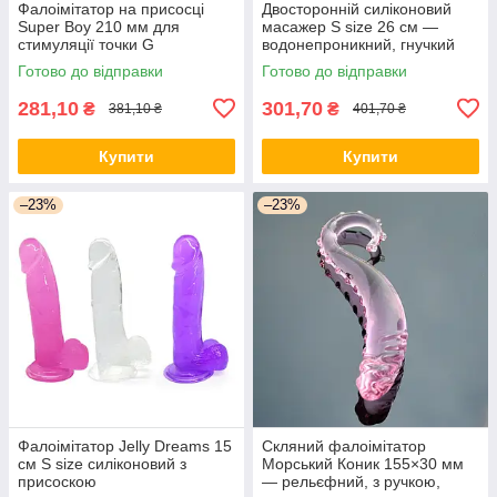
Фалоімітатор на присосці
Двосторонній силіконовий
Super Boy 210 мм для
масажер S size 26 см —
стимуляції точки G
водонепроникний, гнучкий
Готово до відправки
Готово до відправки
281,10
301,70
₴
₴
381,10 ₴
401,70 ₴
Купити
Купити
–23%
–23%
Фалоімітатор Jelly Dreams 15
Скляний фалоімітатор
см S size силіконовий з
Морський Коник 155×30 мм
присоскою
— рельєфний, з ручкою,