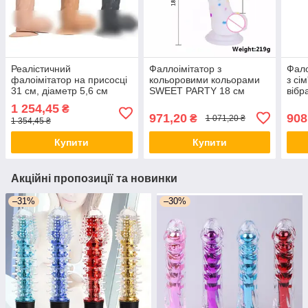
Реалістичний
Фаллоімітатор з
Фало
фалоімітатор на присосці
кольоровими кольорами
з сі
31 см, діаметр 5,6 см
SWEET PARTY 18 см
вібр
1 254,45
₴
971,20
908
₴
1 071,20 ₴
1 354,45 ₴
Купити
Купити
Акційні пропозиції та новинки
–31%
–30%