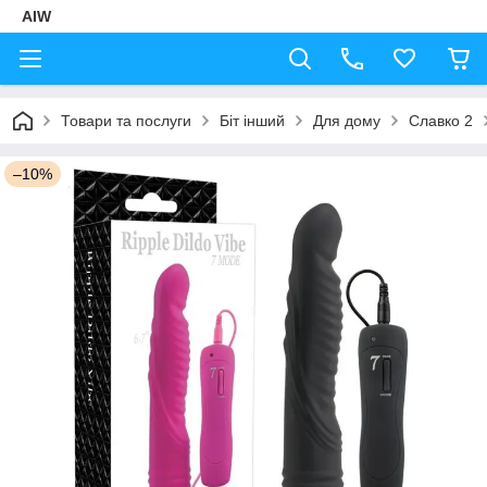
AIW
Товари та послуги
Біт інший
Для дому
Славко 2
–10%