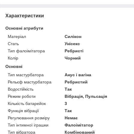
Характеристики
Основні атрибути
Матеріал
Силікон
Стать
Унісекс
Тип фалоімітатора
Ребристі
Колір
Чорний
Основні
Тип мастурбатора
Анус і вагіна
Рельєф мастурбатора
Ребристий
Водостійкість
Так
Режим роботи
Вібрація, Пульсація
Кількість батарейок
3
Функція вібрації
Так
Регулювання розміру
Немає
Тип інтимної іграшки
Фалоімітатор
Тип вібратора
Комбінований