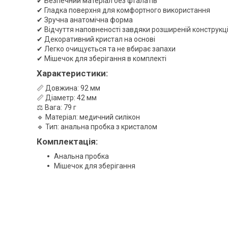
✔ Безпечний матеріал без фталатів
✔ Гладка поверхня для комфортного використання
✔ Зручна анатомічна форма
✔ Відчуття наповненості завдяки розширеній конструкці
✔ Декоративний кристал на основі
✔ Легко очищується та не вбирає запахи
✔ Мішечок для зберігання в комплекті
Характеристики:
📏 Довжина: 92 мм
📏 Діаметр: 42 мм
⚖ Вага: 79 г
🔹 Матеріал: медичний силікон
🔹 Тип: анальна пробка з кристалом
Комплектація:
Анальна пробка
Мішечок для зберігання