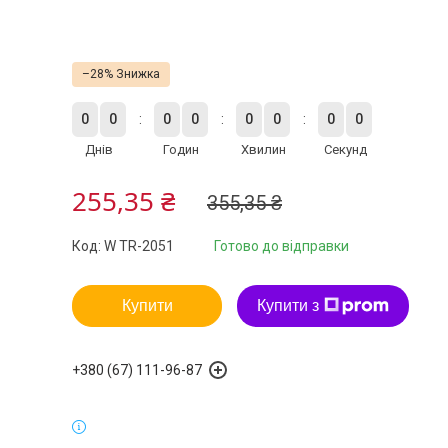
–28%
0
0
0
0
0
0
0
0
Днів
Годин
Хвилин
Секунд
255,35 ₴
355,35 ₴
Код:
W TR-2051
Готово до відправки
Купити
Купити з
+380 (67) 111-96-87