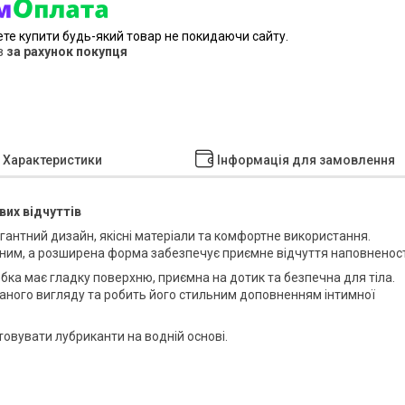
ете купити будь-який товар не покидаючи сайту.
в
за рахунок покупця
Характеристики
Інформація для замовлення
их відчуттів
антний дизайн, якісні матеріали та комфортне використання.
вним, а розширена форма забезпечує приємне відчуття наповненост
обка має гладку поверхню, приємна на дотик та безпечна для тіла.
аного вигляду та робить його стильним доповненням інтимної
вувати лубриканти на водній основі.