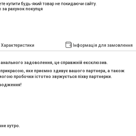
ете купити будь-який товар не покидаючи сайту.
в
за рахунок покупця
Характеристики
Інформація для замовлення
 анального задоволення, це справжній ексклюзив.
ю прикрасою, яке приємно здивує вашого партнера, а також
омогою пробочки істотно звужується піхву партнерки.
водження!
не хутро.