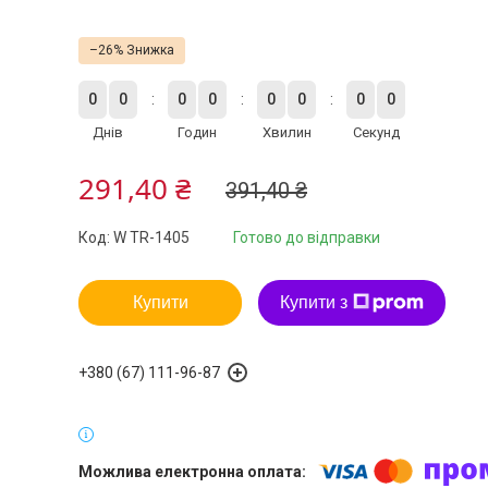
–26%
0
0
0
0
0
0
0
0
Днів
Годин
Хвилин
Секунд
291,40 ₴
391,40 ₴
Код:
W TR-1405
Готово до відправки
Купити
Купити з
+380 (67) 111-96-87