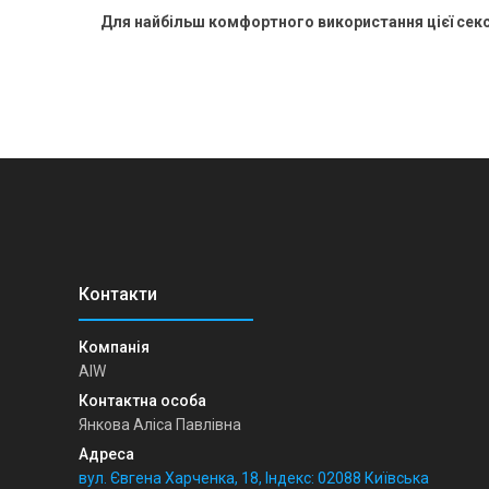
Для найбільш комфортного використання цієї сек
AIW
Янкова Аліса Павлівна
вул. Євгена Харченка, 18, Індекс: 02088 Київська