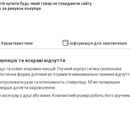
ете купити будь-який товар не покидаючи сайту.
в
за рахунок покупця
Характеристики
Інформація для замовлення
уляція та яскраві відчуття
ії та нових яскравих емоцій. Гнучкий корпус і м’яка силіконова
лістична форма допомагає отримати максимально приємні відчутт
нтролювати рухи та інтенсивність стимуляції. М’які пупиришки
швидше досягти задоволення.
 аксесуар у душі або ванні. Компактний розмір робить його зручни