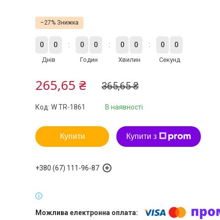
–27%
0
0
0
0
0
0
0
0
Днів
Годин
Хвилин
Секунд
265,65 ₴
365,65 ₴
Код:
W TR-1861
В наявності
Купити
Купити з
+380 (67) 111-96-87