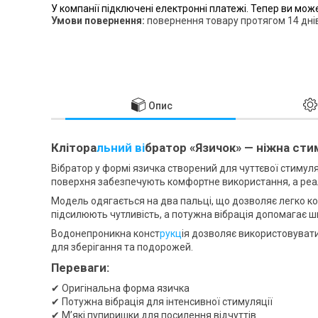
У компанії підключені електронні платежі. Тепер ви мож
повернення товару протягом 14 дні
Опис
Клітора
льний ві
братор «Язичок» — ніжна стим
Вібратор у формі язичка створений для чуттєвої стимуляц
поверхня забезпечують комфортне використання, а реа
Модель одягається на два пальці, що дозволяє легко ко
підсилюють чутливість, а потужна вібрація допомагає 
Водонепроникна конст
рукц
ія дозволяє використовувати
для зберігання та подорожей.
Переваги:
✔ Оригінальна форма язичка
✔ Потужна вібрація для інтенсивної стимуляції
✔ М’які пупиришки для посилення відчуттів