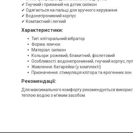
✔ Гнучкий і приємний на дотик силікон
✔ Одягається на пальці для зручного керування
✔ Водонепроникний корпус
✔ Компактний і легкий
Характеристики:
Тип: кліторальний вібратор
Форма: язичок
Матеріал: силікон
Кольори: рожевий, блакитний, фіолетовий
Особливості: водонепроникний, гнучкий корпус, п
Живлення: батарейки (у комплекті)
Призначення: стимуляція клітора та ерогенних зон
Рекомендації:
Для максимального комфорту рекомендується використо
теплою водою з м’яким засобом.