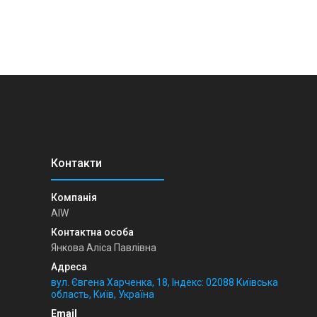
AIW
Янкова Аліса Павлівна
вул. Євгена Харченка, 18, Індекс: 02088 Київська
область, Київ, Україна