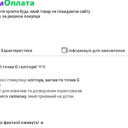
ете купити будь-який товар не покидаючи сайту.
в
за рахунок покупця
Характеристики
Інформація для замовлення
 точки G і клітора!
💜🌸
ної стимуляції
клітора, вагіни та точки G
.
!
 для новачків та досвідчених користувачів.
ного силікону
, який приємний на дотик.
і фантазії оживуть!
🔥