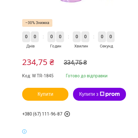
–30%
0
0
0
0
0
0
0
0
Днів
Годин
Хвилин
Секунд
234,75 ₴
334,75 ₴
Код:
W TR-1845
Готово до відправки
Купити
Купити з
+380 (67) 111-96-87