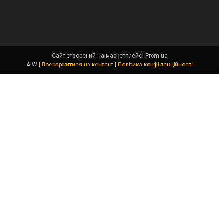
Сайт створений на маркетплейсі
Prom.ua
AIW |
Поскаржитися на контент
|
Політика конфіденційності