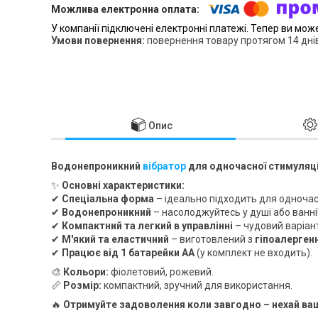
У компанії підключені електронні платежі. Тепер ви мож
повернення товару протягом 14 дні
Опис
Водонепроникний
вібратор
для одночасної стимуляції
✨
Основні характеристики:
✔
Спеціальна форма
– ідеально підходить для одночас
✔
Водонепроникний
– насолоджуйтесь у душі або ванні
✔
Компактний та легкий в управлінні
– чудовий варіант
✔
М'який та еластичний
– виготовлений з
гіпоалерген
✔
Працює від 1 батарейки АА
(у комплект не входить).
🎨
Кольори:
фіолетовий, рожевий.
📏
Розмір:
компактний, зручний для використання.
🔥
Отримуйте задоволення коли завгодно – нехай ваш