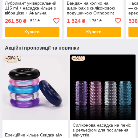
Лубрикант універсальний
Бандаж на коліно на
Наса
115 ml + насадка кільце з
шарнірах з силіконовою
— си
вібрацією + Анальна
подушечкою Orthopoint
ерек
пробка силіконовий Люкс
REF-703 наколінник
261,50
1 524
538
₴
₴
523 ₴
1 762 ₴
качество
регульований Розмір M
Люкс качество!+
Купити
Купити
Акційні пропозиції та новинки
–59%
–51%
Силіконова насадка на пеніс
з рельєфом для посилення
Ерекційне кільце Скидка aiw
відчуттів