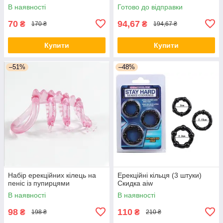
В наявності
Готово до відправки
70
94,67
₴
₴
170 ₴
194,67 ₴
Купити
Купити
–51%
–48%
Набір ерекційних кілець на
Ерекційні кільця (3 штуки)
пеніс із пупирцями
Скидка aiw
В наявності
В наявності
98
110
₴
₴
198 ₴
210 ₴