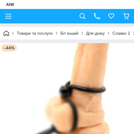
AIW
Товари та послуги
Біт інший
Для дому
Славко 2
–44%