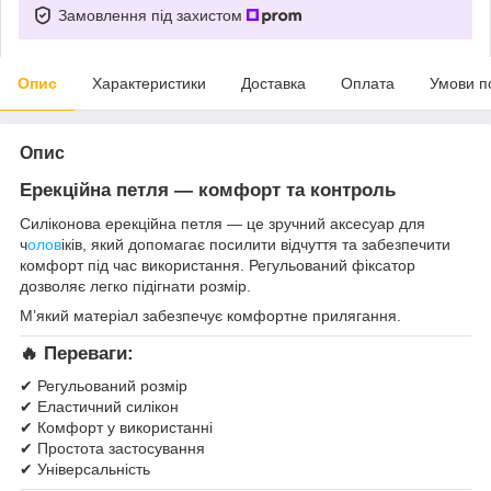
Замовлення під захистом
Опис
Характеристики
Доставка
Оплата
Умови п
Опис
Ерекційна петля — комфорт та контроль
Силіконова ерекційна петля — це зручний аксесуар для
ч
олов
іків, який допомагає посилити відчуття та забезпечити
комфорт під час використання. Регульований фіксатор
дозволяє легко підігнати розмір.
М’який матеріал забезпечує комфортне прилягання.
🔥
Переваги:
✔ Регульований розмір
✔ Еластичний силікон
✔ Комфорт у використанні
✔ Простота застосування
✔ Універсальність