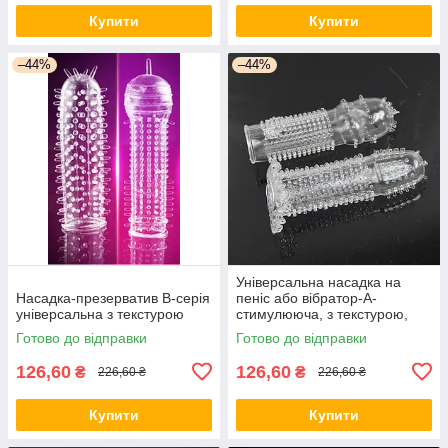
Купити
Купити
–44%
–44%
Універсальна насадка на
Насадка-презерватив В-серія
пеніс або вібратор-А-
універсальна з текстурою
стимулююча, з текстурою,
посилення відчуттів
Готово до відправки
Готово до відправки
126,60
126,60
₴
₴
226,60 ₴
226,60 ₴
Купити
Купити