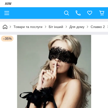
AIW
Товари та послуги
Біт інший
Для дому
Славко 2
–35%