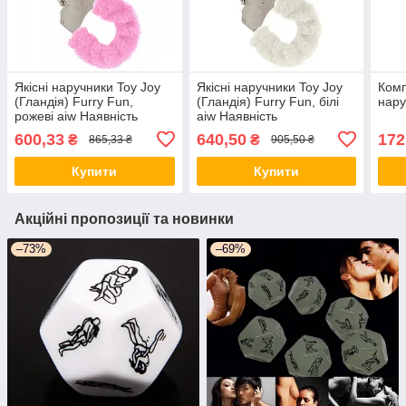
Якісні наручники Toy Joy
Якісні наручники Toy Joy
Комп
(Гландія) Furry Fun,
(Гландія) Furry Fun, білі
нару
рожеві aiw Наявність
aiw Наявність
600,33
640,50
172
₴
₴
865,33 ₴
905,50 ₴
Купити
Купити
Акційні пропозиції та новинки
–73%
–69%