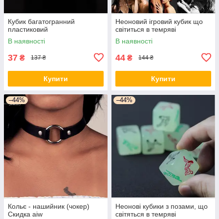
Кубик багатогранний
Неоновий ігровий кубик що
пластиковий
світиться в темряві
В наявності
В наявності
37
44
₴
₴
137 ₴
144 ₴
Купити
Купити
–44%
–44%
Кольє - нашийник (чокер)
Неонові кубики з позами, що
Скидка aiw
світяться в темряві