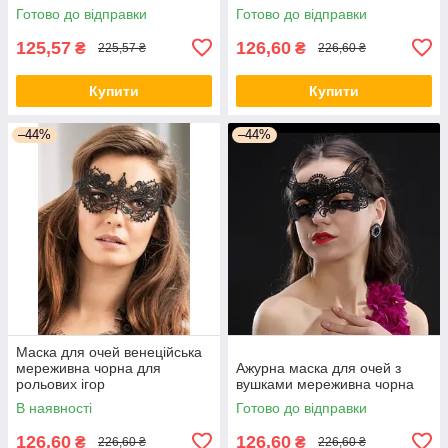
Готово до відправки
Готово до відправки
125,57
126,60
₴
₴
225,57 ₴
226,60 ₴
Купити
Купити
–44%
–44%
Маска для очей венеційська
мереживна чорна для
Ажурна маска для очей з
рольових ігор
вушками мереживна чорна
В наявності
Готово до відправки
126,60
126,60
₴
₴
226,60 ₴
226,60 ₴