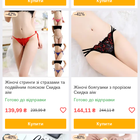
Купити
Купити
–42%
–41%
Жіночі стринги зі стразами та
подвійним пояском Скидка
Жіночі боягузики з прорізом
aiw
Скидка aiw
Готово до відправки
Готово до відправки
139,99
144,11
₴
₴
239,99 ₴
244,11 ₴
Купити
Купити
–40%
–40%