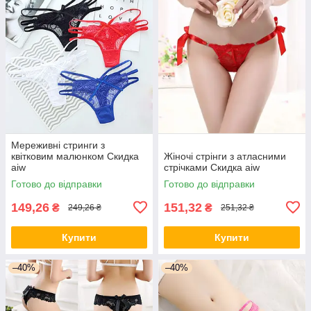
Мереживні стринги з
квітковим малюнком Скидка
Жіночі стрінги з атласними
aiw
стрічками Скидка aiw
Готово до відправки
Готово до відправки
149,26
151,32
₴
₴
249,26 ₴
251,32 ₴
Купити
Купити
–40%
–40%