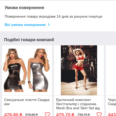
Умови повернення
Повернення товару впродовж 14 днів за рахунок покупця
Всі умови повернення
Подібні товари компанії
Сексуальне плаття Скидка
Еротичний комплект
Чорн
aiw
бюстгальтер і спідничка
Скид
Mesh Bra and Skirt Set від
BACI Lingerie aiw
476,80
475,70
443
₴
₴
576,80 ₴
740,70 ₴