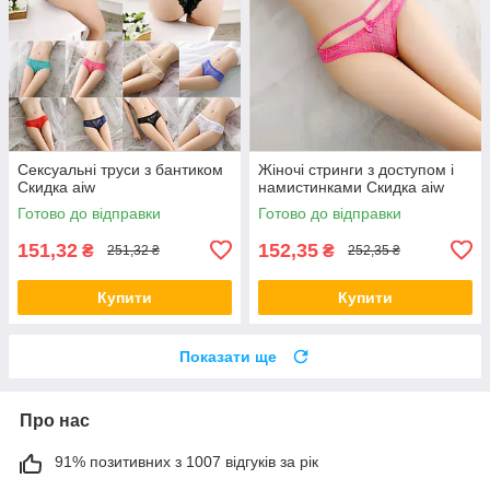
Сексуальні труси з бантиком
Жіночі стринги з доступом і
Скидка aiw
намистинками Скидка aiw
Готово до відправки
Готово до відправки
151,32
152,35
₴
₴
251,32 ₴
252,35 ₴
Купити
Купити
Показати ще
Про нас
91% позитивних з 1007 відгуків за рік