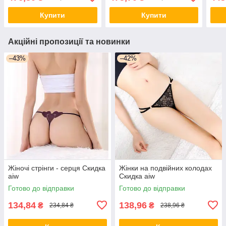
Наявність
Купити
Купити
Акційні пропозиції та новинки
–43%
–42%
Жіночі стрінги - серця Скидка
Жінки на подвійних колодах
aiw
Скидка aiw
Готово до відправки
Готово до відправки
134,84
138,96
₴
₴
234,84 ₴
238,96 ₴